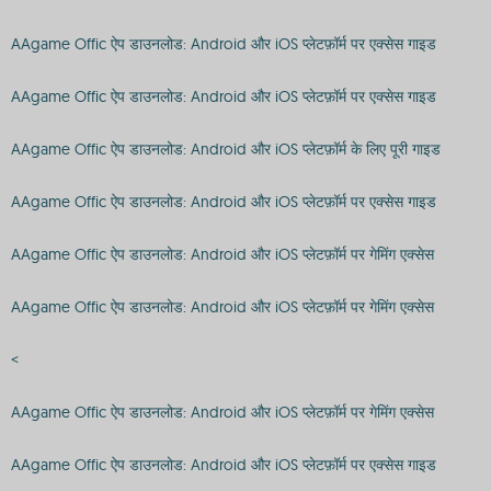
AAgame Offic ऐप डाउनलोड: Android और iOS प्लेटफ़ॉर्म पर एक्सेस गाइड
AAgame Offic ऐप डाउनलोड: Android और iOS प्लेटफ़ॉर्म पर एक्सेस गाइड
AAgame Offic ऐप डाउनलोड: Android और iOS प्लेटफ़ॉर्म के लिए पूरी गाइड
AAgame Offic ऐप डाउनलोड: Android और iOS प्लेटफ़ॉर्म पर एक्सेस गाइड
AAgame Offic ऐप डाउनलोड: Android और iOS प्लेटफ़ॉर्म पर गेमिंग एक्सेस
AAgame Offic ऐप डाउनलोड: Android और iOS प्लेटफ़ॉर्म पर गेमिंग एक्सेस
<
AAgame Offic ऐप डाउनलोड: Android और iOS प्लेटफ़ॉर्म पर गेमिंग एक्सेस
AAgame Offic ऐप डाउनलोड: Android और iOS प्लेटफ़ॉर्म पर एक्सेस गाइड