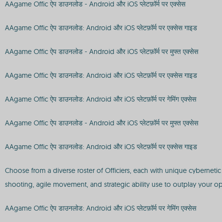
AAgame Offic ऐप डाउनलोड - Android और iOS प्लेटफ़ॉर्म पर एक्सेस
AAgame Offic ऐप डाउनलोड: Android और iOS प्लेटफ़ॉर्म पर एक्सेस गाइड
AAgame Offic ऐप डाउनलोड - Android और iOS प्लेटफ़ॉर्म पर मुफ्त एक्सेस
AAgame Offic ऐप डाउनलोड: Android और iOS प्लेटफ़ॉर्म पर एक्सेस गाइड
AAgame Offic ऐप डाउनलोड: Android और iOS प्लेटफ़ॉर्म पर गेमिंग एक्सेस
AAgame Offic ऐप डाउनलोड - Android और iOS प्लेटफ़ॉर्म पर मुफ्त एक्सेस
AAgame Offic ऐप डाउनलोड: Android और iOS प्लेटफ़ॉर्म पर एक्सेस गाइड
Choose from a diverse roster of Officiers, each with unique cybernetic 
shooting, agile movement, and strategic ability use to outplay your 
AAgame Offic ऐप डाउनलोड: Android और iOS प्लेटफ़ॉर्म पर गेमिंग एक्सेस