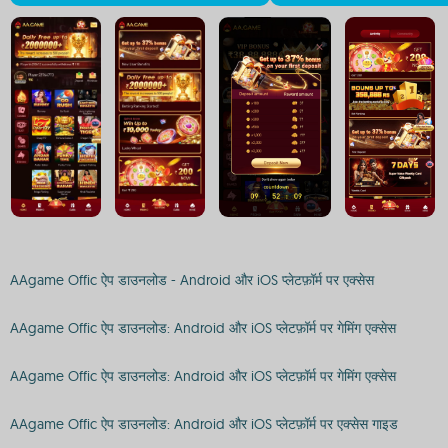
AAgame Offic ऐप डाउनलोड - Android और iOS प्लेटफ़ॉर्म पर एक्सेस
AAgame Offic ऐप डाउनलोड: Android और iOS प्लेटफ़ॉर्म पर गेमिंग एक्सेस
AAgame Offic ऐप डाउनलोड: Android और iOS प्लेटफ़ॉर्म पर गेमिंग एक्सेस
AAgame Offic ऐप डाउनलोड: Android और iOS प्लेटफ़ॉर्म पर एक्सेस गाइड