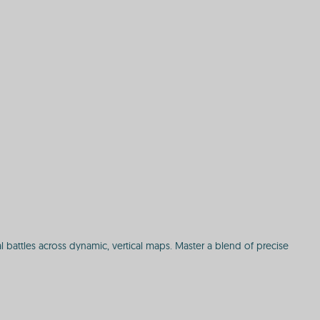
l battles across dynamic, vertical maps. Master a blend of precise