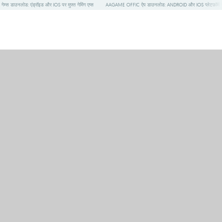
गेम्स डाउनलोड: एंड्रॉइड और IOS पर मुफ्त गेमिंग एप्स
AAGAME OFFIC ऐप डाउनलोड: ANDROID और IOS प्लेटफ़ॉर्म प