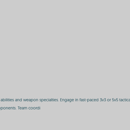
abilities and weapon specialties. Engage in fast-paced 3v3 or 5v5 tactica
opponents. Team coordi