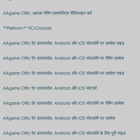
AAgame Offic: आपका गेमिंग एक्सपेरिएंस रीडिफाइन करें
**Platform:** PC/Console
AAgame Offic ऐप डाउनलोड: Android और iOS प्लेटफ़ॉर्म पर एक्सेस गाइड
AAgame Offic ऐप डाउनलोड: Android और iOS प्लेटफ़ॉर्म पर गेमिंग एक्सेस
AAgame Offic ऐप डाउनलोड: Android और iOS प्लेटफ़ॉर्म पर एक्सेस गाइड
AAgame Offic ऐप डाउनलोड: Android और iOS प्लेटफ़ॉ
AAgame Offic ऐप डाउनलोड: Android और iOS प्लेटफ़ॉर्म पर गेमिंग एक्सेस
AAgame Offic ऐप डाउनलोड: Android और iOS प्लेटफ़ॉर्म पर एक्सेस
AAgame Offic ऐप डाउनलोड: Android और iOS प्लेटफ़ॉर्म के लिए पूरी गाइड