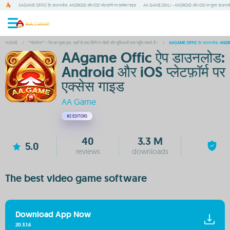
AAGAME OFFIC ऐप डाउनलोड: ANDROID और IOS प्लेटफ़ॉर्म पर एक्सेस गाइड
AA GAME:ONLI - ANDROID और IOS पर मुफ्त डाउनल
HOME
/
**होमपेज** - गेम का मुख्य पृष्ठ, जहाँ से आप विभिन्न खेलों और सुविधाओं तक पहुँच सकते हैं।
/
AAGAME OFFIC ऐप डाउनलोड: ANDROID औ
AAgame Offic ऐप डाउनलोड:
Android और iOS प्लेटफ़ॉर्म पर
एक्सेस गाइड
AA Game
#2
EDITORS
40
3.3 M
5.0
reviews
downloads
The best video game software
Download App Now
20.3.1.6