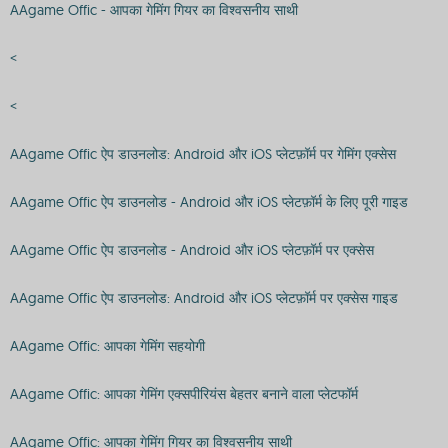
AAgame Offic - आपका गेमिंग गियर का विश्वसनीय साथी
<
<
AAgame Offic ऐप डाउनलोड: Android और iOS प्लेटफ़ॉर्म पर गेमिंग एक्सेस
AAgame Offic ऐप डाउनलोड - Android और iOS प्लेटफ़ॉर्म के लिए पूरी गाइड
AAgame Offic ऐप डाउनलोड - Android और iOS प्लेटफ़ॉर्म पर एक्सेस
AAgame Offic ऐप डाउनलोड: Android और iOS प्लेटफ़ॉर्म पर एक्सेस गाइड
AAgame Offic: आपका गेमिंग सहयोगी
AAgame Offic: आपका गेमिंग एक्सपीरियंस बेहतर बनाने वाला प्लेटफॉर्म
AAgame Offic: आपका गेमिंग गियर का विश्वसनीय साथी