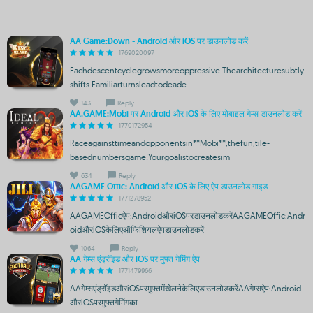
AA Game:Down - Android और iOS पर डाउनलोड करें
1769020097
Eachdescentcyclegrowsmoreoppressive.Thearchitecturesubtly
shifts.Familiarturnsleadtodeade
143
Reply
AA.GAME:Mobi पर Android और iOS के लिए मोबाइल गेम्स डाउनलोड करें
1770172954
Raceagainsttimeandopponentsin**Mobi**,thefun,tile-
basednumbersgame!Yourgoalistocreatesim
634
Reply
AAGAME Offic: Android और iOS के लिए ऐप डाउनलोड गाइड
1771278952
AAGAMEOfficऐप:AndroidऔरiOSपरडाउनलोडकरेंAAGAMEOffic:Andr
oidऔरiOSकेलिएऑफिशियलऐपडाउनलोडकरें
1064
Reply
AA गेम्स एंड्रॉइड और iOS पर मुफ्त गेमिंग ऐप
1771479966
AAगेम्सएंड्रॉइडऔरiOSपरमुफ्तमेंखेलनेकेलिएडाउनलोडकरेंAAगेम्सऐप:Android
औरiOSपरमुफ्तगेमिंगका