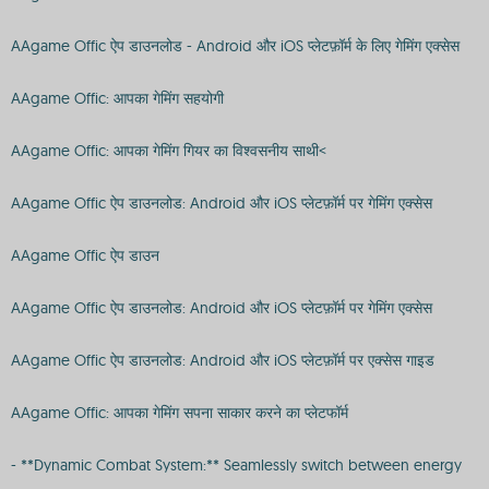
AAgame Offic ऐप डाउनलोड - Android और iOS प्लेटफ़ॉर्म के लिए गेमिंग एक्सेस
AAgame Offic: आपका गेमिंग सहयोगी
AAgame Offic: आपका गेमिंग गियर का विश्वसनीय साथी<
AAgame Offic ऐप डाउनलोड: Android और iOS प्लेटफ़ॉर्म पर गेमिंग एक्सेस
AAgame Offic ऐप डाउन
AAgame Offic ऐप डाउनलोड: Android और iOS प्लेटफ़ॉर्म पर गेमिंग एक्सेस
AAgame Offic ऐप डाउनलोड: Android और iOS प्लेटफ़ॉर्म पर एक्सेस गाइड
AAgame Offic: आपका गेमिंग सपना साकार करने का प्लेटफॉर्म
- **Dynamic Combat System:** Seamlessly switch between energy