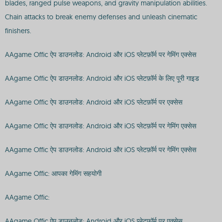
blades, ranged pulse weapons, and gravity manipulation abilities.
Chain attacks to break enemy defenses and unleash cinematic
finishers.
AAgame Offic ऐप डाउनलोड: Android और iOS प्लेटफ़ॉर्म पर गेमिंग एक्सेस
AAgame Offic ऐप डाउनलोड: Android और iOS प्लेटफ़ॉर्म के लिए पूरी गाइड
AAgame Offic ऐप डाउनलोड: Android और iOS प्लेटफ़ॉर्म पर एक्सेस
AAgame Offic ऐप डाउनलोड: Android और iOS प्लेटफ़ॉर्म पर गेमिंग एक्सेस
AAgame Offic ऐप डाउनलोड: Android और iOS प्लेटफ़ॉर्म पर गेमिंग एक्सेस
AAgame Offic: आपका गेमिंग सहयोगी
AAgame Offic:
AAgame Offic ऐप डाउनलोड: Android और iOS प्लेटफ़ॉर्म पर एक्सेस