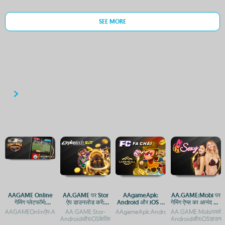
SEE MORE
AAGAME Online
AA.GAME पर Stor
AAgameApk:
AA.GAME:Mobi पर
गेमिंग प्लेटफॉर्म:
ऐप डाउनलोड करें:
Android और iOS के
गेमिंग ऐप्स का आनंद लें -
Android और iOS पर
Android और iOS के
लिए मुफ्त गेम डाउनलोड
Android और iOS के
AAGAMEOnlinऐप:AndroidऔरAppleपरएक्सेसकरेंAAGAMEOnlineऐप:AndroidऔरiOSपरड
AA.GAME:Stor-
AAgameApk:AndroidऔरiOSकेलिएमुफ्तगेमडाउ
AA.GAME:Mobiपरमोबाइल
एक्सेस गाइड
लिए गाइड
लिए एक्सेस
AndroidऔरiOSकेलिएमुफ्तगेमडाउनलोडAA.GAMEसेStorऐपडाउनलोडकरें
AndroidऔरiOSडाउनलो