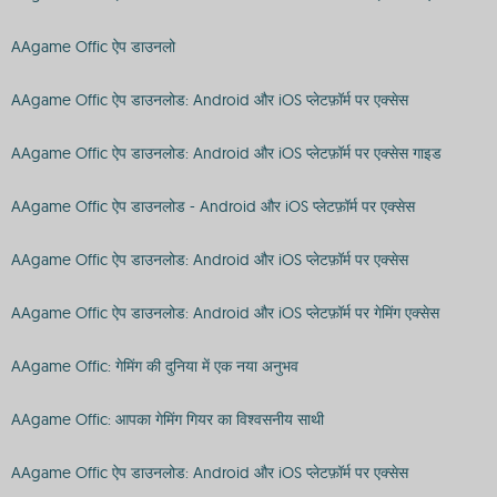
AAgame Offic ऐप डाउनलो
AAgame Offic ऐप डाउनलोड: Android और iOS प्लेटफ़ॉर्म पर एक्सेस
AAgame Offic ऐप डाउनलोड: Android और iOS प्लेटफ़ॉर्म पर एक्सेस गाइड
AAgame Offic ऐप डाउनलोड - Android और iOS प्लेटफ़ॉर्म पर एक्सेस
AAgame Offic ऐप डाउनलोड: Android और iOS प्लेटफ़ॉर्म पर एक्सेस
AAgame Offic ऐप डाउनलोड: Android और iOS प्लेटफ़ॉर्म पर गेमिंग एक्सेस
AAgame Offic: गेमिंग की दुनिया में एक नया अनुभव
AAgame Offic: आपका गेमिंग गियर का विश्वसनीय साथी
AAgame Offic ऐप डाउनलोड: Android और iOS प्लेटफ़ॉर्म पर एक्सेस