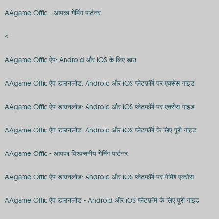
AAgame Offic - आपका गेमिंग पार्टनर
<
AAgame Offic ऐप: Android और iOS के लिए डाउ
AAgame Offic ऐप डाउनलोड: Android और iOS प्लेटफ़ॉर्म पर एक्सेस गाइड
AAgame Offic ऐप डाउनलोड: Android और iOS प्लेटफ़ॉर्म पर एक्सेस गाइड
AAgame Offic ऐप डाउनलोड: Android और iOS प्लेटफ़ॉर्म के लिए पूरी गाइड
AAgame Offic - आपका विश्वसनीय गेमिंग पार्टनर
AAgame Offic ऐप डाउनलोड: Android और iOS प्लेटफ़ॉर्म पर गेमिंग एक्सेस
AAgame Offic ऐप डाउनलोड - Android और iOS प्लेटफ़ॉर्म के लिए पूरी गाइड