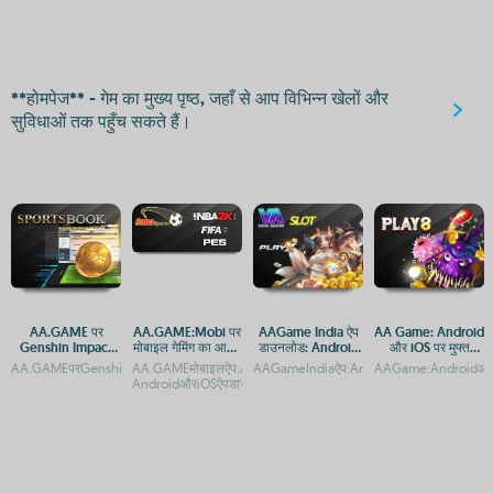
**होमपेज** - गेम का मुख्य पृष्ठ, जहाँ से आप विभिन्न खेलों और
सुविधाओं तक पहुँच सकते हैं।
AA.GAME पर
AA.GAME:Mobi पर
AAGame India ऐप
AA Game: Android
Genshin Impact
मोबाइल गेमिंग का आनंद
डाउनलोड: Android
और iOS पर मुफ्त
APK डाउनलोड करें:
लें - Android और
और iOS प्लेटफ़ॉर्म पर
डाउनलोड और एक्सेस
AA.GAMEपरGenshinImpactAPKडाउनलोडऔरगेमएक्सेसगाइडAA.GAMEपरआसानीसेएक्सेसकरें:
AA.GAMEमोबाइलऐप:AndroidऔरiOSपरआसानएक्सेसAA.GAME:Mobiपरगेमि
AAGameIndiaऐप:AndroidऔरAppleपरडाउनलो
AAGame:AndroidऔरiOS
Android और iOS
iOS के लिए एक्सेस करें
एक्सेस
गाइड
AndroidऔरiOSऐपडाउ
गाइड