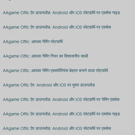
AAgame Offic ऐप डाउनलोड: Android और iOS प्लेटफ़ॉर्म पर एक्सेस गाइड
AAgame Offic ऐप डाउनलोड: Android और iOS प्लेटफ़ॉर्म पर एक्सेस
AAgame Offic: आपका गेमिंग प्लेटफॉर्म
AAgame Offic: आपका गेमिंग गियर का विश्वसनीय साथी
AAgame Offic: आपका गेमिंग एक्सपीरियंस बेहतर बनाने वाला प्लेटफॉर्म
AAgame Offic ऐप: Android और iOS पर मुफ्त डाउनलोड
AAgame Offic ऐप डाउनलोड: Android और iOS प्लेटफ़ॉर्म पर गेमिंग एक्सेस
AAgame Offic ऐप डाउनलोड: Android और iOS प्लेटफ़ॉर्म पर एक्सेस गाइड
AAgame Offic ऐप डाउनलोड: Android और iOS प्लेटफॉर्म पर एक्सेस