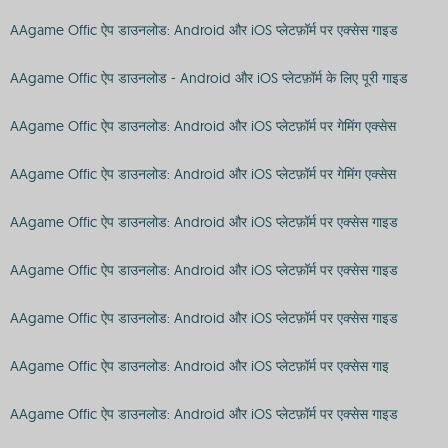
AAgame Offic ऐप डाउनलोड: Android और iOS प्लेटफ़ॉर्म पर एक्सेस गाइड
AAgame Offic ऐप डाउनलोड - Android और iOS प्लेटफ़ॉर्म के लिए पूरी गाइड
AAgame Offic ऐप डाउनलोड: Android और iOS प्लेटफ़ॉर्म पर गेमिंग एक्सेस
AAgame Offic ऐप डाउनलोड: Android और iOS प्लेटफ़ॉर्म पर गेमिंग एक्सेस
AAgame Offic ऐप डाउनलोड: Android और iOS प्लेटफ़ॉर्म पर एक्सेस गाइड
AAgame Offic ऐप डाउनलोड: Android और iOS प्लेटफ़ॉर्म पर एक्सेस गाइड
AAgame Offic ऐप डाउनलोड: Android और iOS प्लेटफ़ॉर्म पर एक्सेस गाइड
AAgame Offic ऐप डाउनलोड: Android और iOS प्लेटफ़ॉर्म पर एक्सेस गाइ
AAgame Offic ऐप डाउनलोड: Android और iOS प्लेटफ़ॉर्म पर एक्सेस गाइड