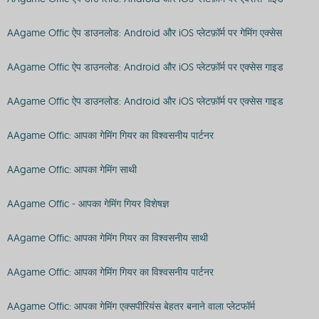
AAgame Offic ऐप डाउनलोड: Android और iOS प्लेटफ़ॉर्म पर गेमिंग एक्सेस
AAgame Offic ऐप डाउनलोड: Android और iOS प्लेटफ़ॉर्म पर एक्सेस गाइड
AAgame Offic ऐप डाउनलोड: Android और iOS प्लेटफ़ॉर्म पर एक्सेस गाइड
AAgame Offic: आपका गेमिंग गियर का विश्वसनीय पार्टनर
AAgame Offic: आपका गेमिंग साथी
AAgame Offic - आपका गेमिंग गियर विशेषज्ञ
AAgame Offic: आपका गेमिंग गियर का विश्वसनीय साथी
AAgame Offic: आपका गेमिंग गियर का विश्वसनीय पार्टनर
AAgame Offic: आपका गेमिंग एक्सपीरियंस बेहतर बनाने वाला प्लेटफॉर्म