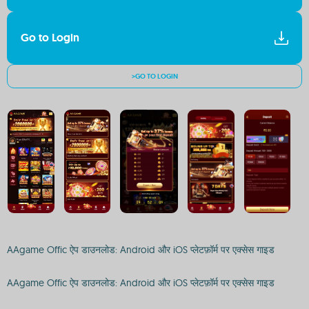
Go to Login
>GO TO LOGIN
AAgame Offic ऐप डाउनलोड: Android और iOS प्लेटफ़ॉर्म पर एक्सेस गाइड
AAgame Offic ऐप डाउनलोड: Android और iOS प्लेटफ़ॉर्म पर एक्सेस गाइड