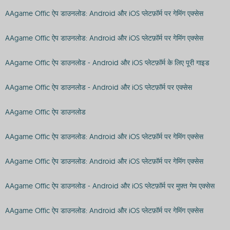
AAgame Offic ऐप डाउनलोड: Android और iOS प्लेटफ़ॉर्म पर गेमिंग एक्सेस
AAgame Offic ऐप डाउनलोड: Android और iOS प्लेटफ़ॉर्म पर गेमिंग एक्सेस
AAgame Offic ऐप डाउनलोड - Android और iOS प्लेटफ़ॉर्म के लिए पूरी गाइड
AAgame Offic ऐप डाउनलोड - Android और iOS प्लेटफ़ॉर्म पर एक्सेस
AAgame Offic ऐप डाउनलोड
AAgame Offic ऐप डाउनलोड: Android और iOS प्लेटफ़ॉर्म पर गेमिंग एक्सेस
AAgame Offic ऐप डाउनलोड: Android और iOS प्लेटफ़ॉर्म पर गेमिंग एक्सेस
AAgame Offic ऐप डाउनलोड - Android और iOS प्लेटफ़ॉर्म पर मुफ़्त गेम एक्सेस
AAgame Offic ऐप डाउनलोड: Android और iOS प्लेटफ़ॉर्म पर गेमिंग एक्सेस