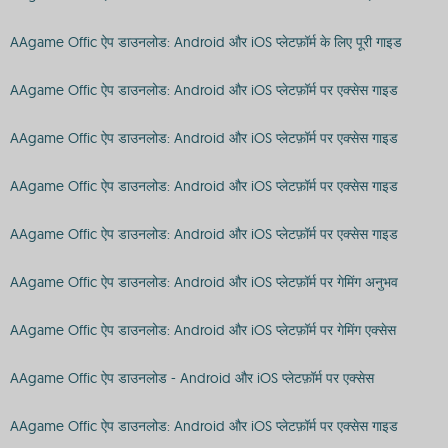
AAgame Offic ऐप डाउनलोड: Android और iOS प्लेटफ़ॉर्म के लिए पूरी गाइड
AAgame Offic ऐप डाउनलोड: Android और iOS प्लेटफ़ॉर्म पर एक्सेस गाइड
AAgame Offic ऐप डाउनलोड: Android और iOS प्लेटफ़ॉर्म पर एक्सेस गाइड
AAgame Offic ऐप डाउनलोड: Android और iOS प्लेटफ़ॉर्म पर एक्सेस गाइड
AAgame Offic ऐप डाउनलोड: Android और iOS प्लेटफ़ॉर्म पर एक्सेस गाइड
AAgame Offic ऐप डाउनलोड: Android और iOS प्लेटफ़ॉर्म पर गेमिंग अनुभव
AAgame Offic ऐप डाउनलोड: Android और iOS प्लेटफ़ॉर्म पर गेमिंग एक्सेस
AAgame Offic ऐप डाउनलोड - Android और iOS प्लेटफ़ॉर्म पर एक्सेस
AAgame Offic ऐप डाउनलोड: Android और iOS प्लेटफ़ॉर्म पर एक्सेस गाइड