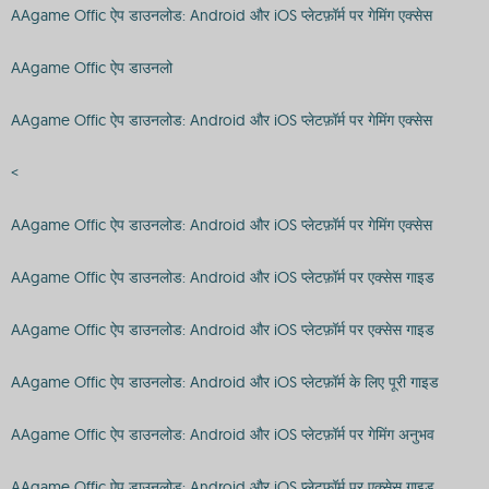
AAgame Offic ऐप डाउनलोड: Android और iOS प्लेटफ़ॉर्म पर गेमिंग एक्सेस
AAgame Offic ऐप डाउनलो
AAgame Offic ऐप डाउनलोड: Android और iOS प्लेटफ़ॉर्म पर गेमिंग एक्सेस
<
AAgame Offic ऐप डाउनलोड: Android और iOS प्लेटफ़ॉर्म पर गेमिंग एक्सेस
AAgame Offic ऐप डाउनलोड: Android और iOS प्लेटफ़ॉर्म पर एक्सेस गाइड
AAgame Offic ऐप डाउनलोड: Android और iOS प्लेटफ़ॉर्म पर एक्सेस गाइड
AAgame Offic ऐप डाउनलोड: Android और iOS प्लेटफ़ॉर्म के लिए पूरी गाइड
AAgame Offic ऐप डाउनलोड: Android और iOS प्लेटफ़ॉर्म पर गेमिंग अनुभव
AAgame Offic ऐप डाउनलोड: Android और iOS प्लेटफ़ॉर्म पर एक्सेस गाइड