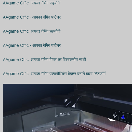
AAgame Offic: आपका गेमिंग सहयोगी
AAgame Offic - आपका गेमिंग पार्टनर
AAgame Offic: आपका गेमिंग सहयोगी
AAgame Offic - आपका गेमिंग पार्टनर
AAgame Offic: आपका गेमिंग गियर का विश्वसनीय साथी
AAgame Offic: आपका गेमिंग एक्सपीरियंस बेहतर बनाने वाला प्लेटफॉर्म