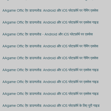
AAgame Offic ऐप डाउनलोड: Android और iOS प्लेटफ़ॉर्म पर गेमिंग एक्सेस
AAgame Offic ऐप डाउनलोड: Android और iOS प्लेटफ़ॉर्म पर एक्सेस गाइड
AAgame Offic ऐप डाउनलोड - Android और iOS प्लेटफ़ॉर्म पर एक्सेस
AAgame Offic ऐप डाउनलोड: Android और iOS प्लेटफ़ॉर्म पर गेमिंग एक्सेस
AAgame Offic ऐप डाउनलोड: Android और iOS प्लेटफ़ॉर्म पर गेमिंग एक्सेस
AAgame Offic ऐप डाउनलोड: Android और iOS प्लेटफ़ॉर्म पर एक्सेस गाइड
AAgame Offic ऐप डाउनलोड: Android और iOS प्लेटफ़ॉर्म पर एक्सेस गाइड
AAgame Offic ऐप डाउनलोड: Android और iOS प्लेटफ़ॉर्म पर एक्सेस गाइड
AAgame Offic ऐप डाउनलोड: Android और iOS प्लेटफ़ॉर्म के लिए पूरी गाइड