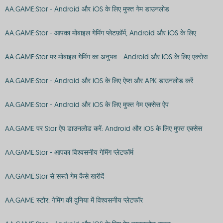
AA.GAME:Stor - Android और iOS के लिए मुफ्त गेम डाउनलोड
AA.GAME:Stor - आपका मोबाइल गेमिंग प्लेटफ़ॉर्म, Android और iOS के लिए
AA.GAME:Stor पर मोबाइल गेमिंग का अनुभव - Android और iOS के लिए एक्सेस
AA.GAME:Stor - Android और iOS के लिए ऐप्स और APK डाउनलोड करें
AA.GAME:Stor - Android और iOS के लिए मुफ्त गेम एक्सेस ऐप
AA.GAME पर Stor ऐप डाउनलोड करें: Android और iOS के लिए मुफ्त एक्सेस
AA.GAME:Stor - आपका विश्वसनीय गेमिंग प्लेटफॉर्म
AA.GAME:Stor से सस्ते गेम कैसे खरीदें
AA.GAME स्टोर: गेमिंग की दुनिया में विश्वसनीय प्लेटफॉर