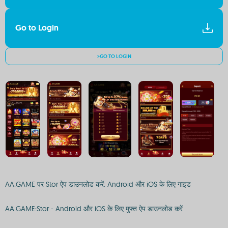
Go to Login
>GO TO LOGIN
AA.GAME पर Stor ऐप डाउनलोड करें: Android और iOS के लिए गाइड
AA.GAME:Stor - Android और iOS के लिए मुफ्त ऐप डाउनलोड करें