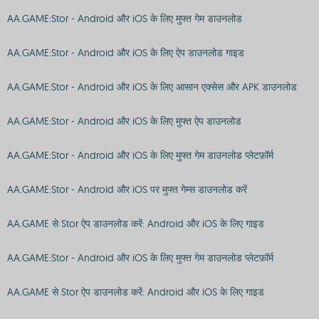
AA.GAME:Stor - Android और iOS के लिए मुफ्त गेम डाउनलोड
AA.GAME:Stor - Android और iOS के लिए ऐप डाउनलोड गाइड
AA.GAME:Stor - Android और iOS के लिए आसान एक्सेस और APK डाउनलोड
AA.GAME:Stor - Android और iOS के लिए मुफ्त ऐप डाउनलोड
AA.GAME:Stor - Android और iOS के लिए मुफ्त गेम डाउनलोड प्लेटफ़ॉर्म
AA.GAME:Stor - Android और iOS पर मुफ्त गेम्स डाउनलोड करें
AA.GAME से Stor ऐप डाउनलोड करें: Android और iOS के लिए गाइड
AA.GAME:Stor - Android और iOS के लिए मुफ्त गेम डाउनलोड प्लेटफ़ॉर्म
AA.GAME से Stor ऐप डाउनलोड करें: Android और iOS के लिए गाइड