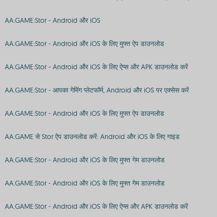
AA.GAME:Stor - Android और iOS
AA.GAME:Stor - Android और iOS के लिए मुफ्त ऐप डाउनलोड
AA.GAME:Stor - Android और iOS के लिए ऐप्स और APK डाउनलोड करें
AA.GAME:Stor - आपका गेमिंग प्लेटफॉर्म, Android और iOS पर एक्सेस करें
AA.GAME:Stor - Android और iOS के लिए मुफ्त ऐप डाउनलोड
AA.GAME से Stor ऐप डाउनलोड करें: Android और iOS के लिए गाइड
AA.GAME:Stor - Android और iOS के लिए मुफ्त गेम डाउनलोड
AA.GAME:Stor - Android और iOS के लिए मुफ्त गेम डाउनलोड
AA.GAME:Stor - Android और iOS के लिए ऐप्स और APK डाउनलोड करें