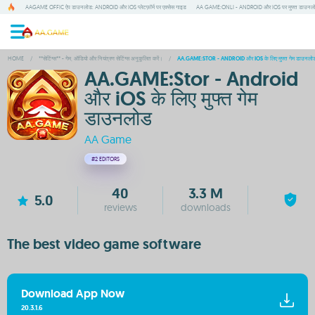
AAGAME OFFIC ऐप डाउनलोड: ANDROID और IOS प्लेटफ़ॉर्म पर एक्सेस गाइड
AA GAME:ONLI - ANDROID और IOS पर मुफ्त डाउनल
HOME
/
**सेटिंग्स** - गेम, ऑडियो और नियंत्रण सेटिंग्स अनुकूलित करें।
/
AA.GAME:STOR - ANDROID और IOS के लिए मुफ्त गेम डाउनलो
AA.GAME:Stor - Android
और iOS के लिए मुफ्त गेम
डाउनलोड
AA Game
#2
EDITORS
40
3.3 M
5.0
reviews
downloads
The best video game software
Download App Now
20.3.1.6