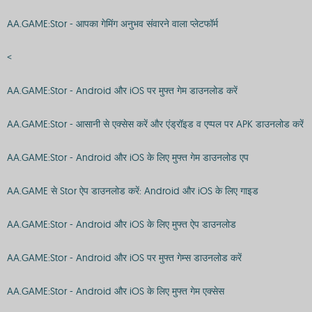
AA.GAME:Stor - आपका गेमिंग अनुभव संवारने वाला प्लेटफॉर्म
<
AA.GAME:Stor - Android और iOS पर मुफ्त गेम डाउनलोड करें
AA.GAME:Stor - आसानी से एक्सेस करें और एंड्रॉइड व एप्पल पर APK डाउनलोड करें
AA.GAME:Stor - Android और iOS के लिए मुफ्त गेम डाउनलोड एप
AA.GAME से Stor ऐप डाउनलोड करें: Android और iOS के लिए गाइड
AA.GAME:Stor - Android और iOS के लिए मुफ्त ऐप डाउनलोड
AA.GAME:Stor - Android और iOS पर मुफ्त गेम्स डाउनलोड करें
AA.GAME:Stor - Android और iOS के लिए मुफ्त गेम एक्सेस