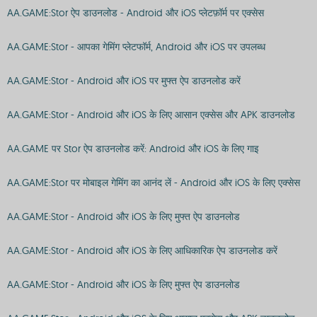
AA.GAME:Stor ऐप डाउनलोड - Android और iOS प्लेटफ़ॉर्म पर एक्सेस
AA.GAME:Stor - आपका गेमिंग प्लेटफॉर्म, Android और iOS पर उपलब्ध
AA.GAME:Stor - Android और iOS पर मुफ्त ऐप डाउनलोड करें
AA.GAME:Stor - Android और iOS के लिए आसान एक्सेस और APK डाउनलोड
AA.GAME पर Stor ऐप डाउनलोड करें: Android और iOS के लिए गाइ
AA.GAME:Stor पर मोबाइल गेमिंग का आनंद लें - Android और iOS के लिए एक्सेस
AA.GAME:Stor - Android और iOS के लिए मुफ्त ऐप डाउनलोड
AA.GAME:Stor - Android और iOS के लिए आधिकारिक ऐप डाउनलोड करें
AA.GAME:Stor - Android और iOS के लिए मुफ्त ऐप डाउनलोड