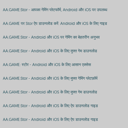
AA.GAME:Stor - आपका गेमिंग प्लेटफॉर्म, Android और iOS पर उपलब्ध
AA.GAME पर Stor ऐप डाउनलोड करें: Android और iOS के लिए गाइड
AA.GAME:Stor - Android और iOS पर गेमिंग का बेहतरीन अनुभव
AA.GAME:Stor - Android और iOS के लिए मुफ्त गेम डाउनलोड
AA.GAME: स्टोर - Android और iOS के लिए आसान एक्सेस
AA.GAME:Stor - Android और iOS के लिए मुफ्त गेमिंग प्लेटफ़ॉर्म
AA.GAME:Stor - Android और iOS के लिए मुफ्त गेम डाउनलोड
AA.GAME:Stor - Android और iOS के लिए ऐप डाउनलोड गाइड
AA.GAME:Stor - Android और iOS के लिए ऐप डाउनलोड गाइड