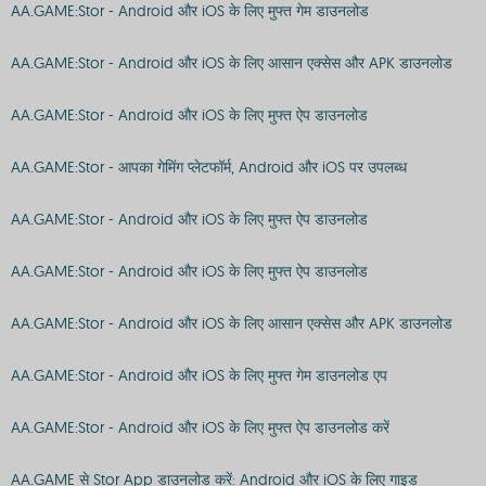
AA.GAME:Stor - Android और iOS के लिए मुफ्त गेम डाउनलोड
AA.GAME:Stor - Android और iOS के लिए आसान एक्सेस और APK डाउनलोड
AA.GAME:Stor - Android और iOS के लिए मुफ्त ऐप डाउनलोड
AA.GAME:Stor - आपका गेमिंग प्लेटफॉर्म, Android और iOS पर उपलब्ध
AA.GAME:Stor - Android और iOS के लिए मुफ्त ऐप डाउनलोड
AA.GAME:Stor - Android और iOS के लिए मुफ्त ऐप डाउनलोड
AA.GAME:Stor - Android और iOS के लिए आसान एक्सेस और APK डाउनलोड
AA.GAME:Stor - Android और iOS के लिए मुफ्त गेम डाउनलोड एप
AA.GAME:Stor - Android और iOS के लिए मुफ्त ऐप डाउनलोड करें
AA.GAME से Stor App डाउनलोड करें: Android और iOS के लिए गाइड