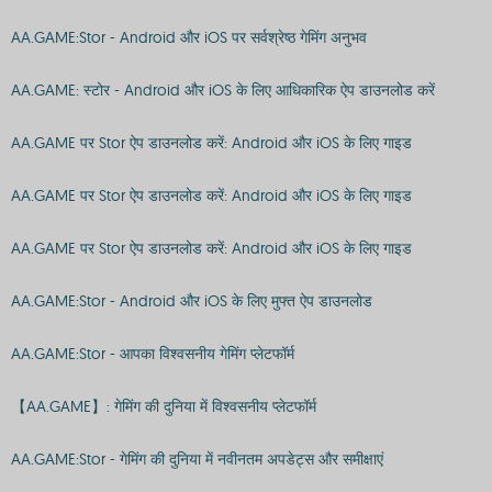
AA.GAME:Stor - Android और iOS पर सर्वश्रेष्ठ गेमिंग अनुभव
AA.GAME: स्टोर - Android और iOS के लिए आधिकारिक ऐप डाउनलोड करें
AA.GAME पर Stor ऐप डाउनलोड करें: Android और iOS के लिए गाइड
AA.GAME पर Stor ऐप डाउनलोड करें: Android और iOS के लिए गाइड
AA.GAME पर Stor ऐप डाउनलोड करें: Android और iOS के लिए गाइड
AA.GAME:Stor - Android और iOS के लिए मुफ्त ऐप डाउनलोड
AA.GAME:Stor - आपका विश्वसनीय गेमिंग प्लेटफॉर्म
【AA.GAME】: गेमिंग की दुनिया में विश्वसनीय प्लेटफॉर्म
AA.GAME:Stor - गेमिंग की दुनिया में नवीनतम अपडेट्स और समीक्षाएं