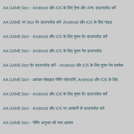
AA.GAME:Stor - Android और iOS के लिए ऐप्स और APK डाउनलोड करें
AA.GAME पर Stor ऐप डाउनलोड करें: Android और iOS के लिए गाइड
AA.GAME:Stor - Android और iOS के लिए मुफ्त ऐप डाउनलोड करें
AA.GAME:Stor - Android और iOS के लिए मुफ्त गेम डाउनलोड
AA.GAME:Stor ऐप डाउनलोड करें - Android और iOS के लिए मुफ्त गेम एक्सेस
AA.GAME:Stor - आपका मोबाइल गेमिंग प्लेटफॉर्म, Android और iOS के लिए
AA.GAME:Stor - Android और iOS के लिए मुफ्त ऐप डाउनलोड करें
AA.GAME:Stor - Android और iOS पर आसानी से डाउनलोड करें
AA.GAME:Stor - गेमिंग अनुभव को नया आयाम