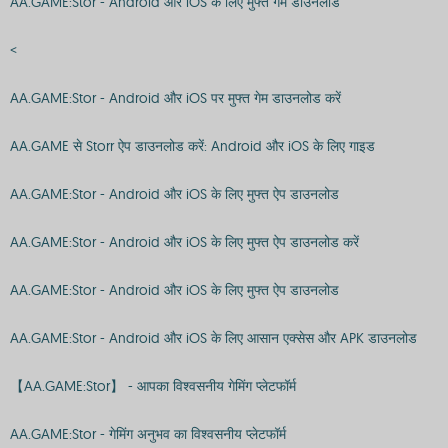
AA.GAME:Stor - Android और iOS के लिए मुफ्त गेम डाउनलोड
<
AA.GAME:Stor - Android और iOS पर मुफ्त गेम डाउनलोड करें
AA.GAME से Storr ऐप डाउनलोड करें: Android और iOS के लिए गाइड
AA.GAME:Stor - Android और iOS के लिए मुफ्त ऐप डाउनलोड
AA.GAME:Stor - Android और iOS के लिए मुफ्त ऐप डाउनलोड करें
AA.GAME:Stor - Android और iOS के लिए मुफ्त ऐप डाउनलोड
AA.GAME:Stor - Android और iOS के लिए आसान एक्सेस और APK डाउनलोड
【AA.GAME:Stor】 - आपका विश्वसनीय गेमिंग प्लेटफॉर्म
AA.GAME:Stor - गेमिंग अनुभव का विश्वसनीय प्लेटफॉर्म