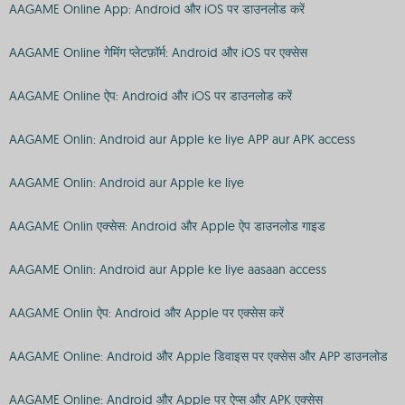
AAGAME Online App: Android और iOS पर डाउनलोड करें
AAGAME Online गेमिंग प्लेटफ़ॉर्म: Android और iOS पर एक्सेस
AAGAME Online ऐप: Android और iOS पर डाउनलोड करें
AAGAME Onlin: Android aur Apple ke liye APP aur APK access
AAGAME Onlin: Android aur Apple ke liye
AAGAME Onlin एक्सेस: Android और Apple ऐप डाउनलोड गाइड
AAGAME Onlin: Android aur Apple ke liye aasaan access
AAGAME Onlin ऐप: Android और Apple पर एक्सेस करें
AAGAME Online: Android और Apple डिवाइस पर एक्सेस और APP डाउनलोड
AAGAME Online: Android और Apple पर ऐप्स और APK एक्सेस