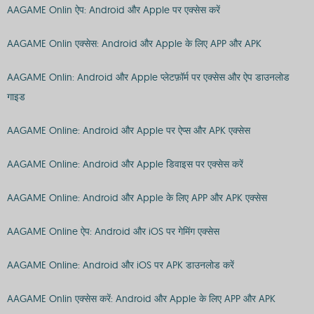
AAGAME Onlin ऐप: Android और Apple पर एक्सेस करें
AAGAME Onlin एक्सेस: Android और Apple के लिए APP और APK
AAGAME Onlin: Android और Apple प्लेटफ़ॉर्म पर एक्सेस और ऐप डाउनलोड
गाइड
AAGAME Online: Android और Apple पर ऐप्स और APK एक्सेस
AAGAME Online: Android और Apple डिवाइस पर एक्सेस करें
AAGAME Online: Android और Apple के लिए APP और APK एक्सेस
AAGAME Online ऐप: Android और iOS पर गेमिंग एक्सेस
AAGAME Online: Android और iOS पर APK डाउनलोड करें
AAGAME Onlin एक्सेस करें: Android और Apple के लिए APP और APK