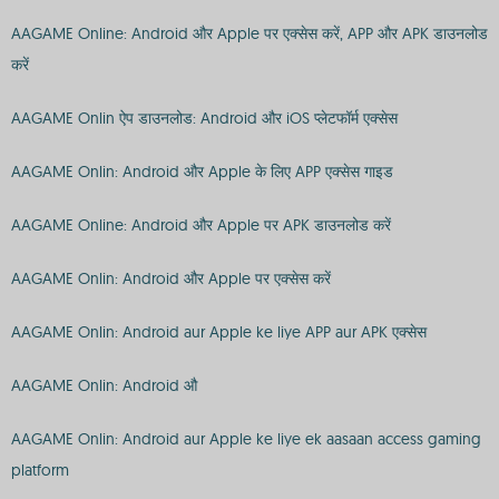
AAGAME Online: Android और Apple पर एक्सेस करें, APP और APK डाउनलोड
करें
AAGAME Onlin ऐप डाउनलोड: Android और iOS प्लेटफॉर्म एक्सेस
AAGAME Onlin: Android और Apple के लिए APP एक्सेस गाइड
AAGAME Online: Android और Apple पर APK डाउनलोड करें
AAGAME Onlin: Android और Apple पर एक्सेस करें
AAGAME Onlin: Android aur Apple ke liye APP aur APK एक्सेस
AAGAME Onlin: Android औ
AAGAME Onlin: Android aur Apple ke liye ek aasaan access gaming
platform