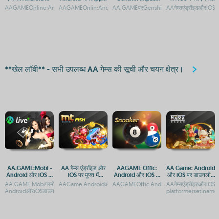
Apple के लिए APP
डिवाइस के लिए एक्सेस
APK डाउनलोड करें -
गेमिंग ऐप्स
AAGAMEOnline:AndroidऔरAppleकेलिएAPPऔरAPKएक्सेसAAGAMEOnline:Androidऔरi
AAGAMEOnlin:AndroidऔरAppleकेलिएAPPएक्सेसगाइडAAGAMEOnl
AA.GAMEपरGenshinImpactAPKडाउनलोडऔरगेम
AAगेम्सएंड्रॉइडऔरiOS
APK
गाइड
Android और iOS
गाइड
**खेल लॉबी** - सभी उपलब्ध AA गेम्स की सूची और चयन क्षेत्र।
AA.GAME:Mobi -
AA गेम्स एंड्रॉइड और
AAGAME Offic:
AA Game: Android
Android और iOS के
iOS पर मुफ्त में
Android और iOS के
और iOS पर डाउनलोड
लिए ऐप डाउनलोड करें
डाउनलोड करें
लिए ऐप डाउनलोड गाइड
और एक्सेस गाइड
AA.GAME:Mobiपरमोबाइलगेमिंगकाआनंदलें-
AAGame:AndroidऔरiOSपरमुफ्तडाउनलोडऔरएक्सेस
AAGAMEOffic:AndroidऔरAppleकेलिएAPPड
AAगेम्सएंड्रॉइडऔरiOSक
AndroidऔरiOSडाउनलोडगाइडAA.GAME:Mobiपरमोबाइलगेमिंगकाआ
platformersetinamo