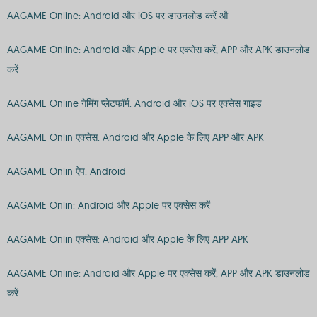
AAGAME Online: Android और iOS पर डाउनलोड करें औ
AAGAME Online: Android और Apple पर एक्सेस करें, APP और APK डाउनलोड
करें
AAGAME Online गेमिंग प्लेटफॉर्म: Android और iOS पर एक्सेस गाइड
AAGAME Onlin एक्सेस: Android और Apple के लिए APP और APK
AAGAME Onlin ऐप: Android
AAGAME Onlin: Android और Apple पर एक्सेस करें
AAGAME Onlin एक्सेस: Android और Apple के लिए APP APK
AAGAME Online: Android और Apple पर एक्सेस करें, APP और APK डाउनलोड
करें