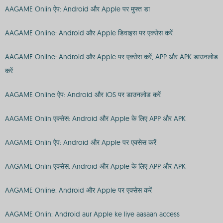
AAGAME Onlin ऐप: Android और Apple पर मुफ्त डा
AAGAME Online: Android और Apple डिवाइस पर एक्सेस करें
AAGAME Online: Android और Apple पर एक्सेस करें, APP और APK डाउनलोड
करें
AAGAME Online ऐप: Android और iOS पर डाउनलोड करें
AAGAME Onlin एक्सेस: Android और Apple के लिए APP और APK
AAGAME Onlin ऐप: Android और Apple पर एक्सेस करें
AAGAME Onlin एक्सेस: Android और Apple के लिए APP और APK
AAGAME Online: Android और Apple पर एक्सेस करें
AAGAME Onlin: Android aur Apple ke liye aasaan access