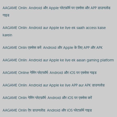
AAGAME Onlin: Android और Apple प्लेटफ़ॉर्म पर एक्सेस और APP डाउनलोड
गाइड
AAGAME Onlin: Android aur Apple ke liye ek saath access kaise
karein
AAGAME Onlin एक्सेस करें: Android और Apple के लिए APP और APK
AAGAME Onlin: Android aur Apple ke liye ek aasan gaming platform
AAGAME Online गेमिंग प्लेटफॉर्म: Android और iOS पर एक्सेस गाइड
AAGAME Onlin: Android aur Apple ke liye APP aur APK डाउनलोड
AAGAME Onlin गेमिंग प्लेटफ़ॉर्म: Android और iOS पर एक्सेस करें
AAGAME Onlin ऐप डाउनलोड: Android और iOS प्लेटफ़ॉर्म गाइड