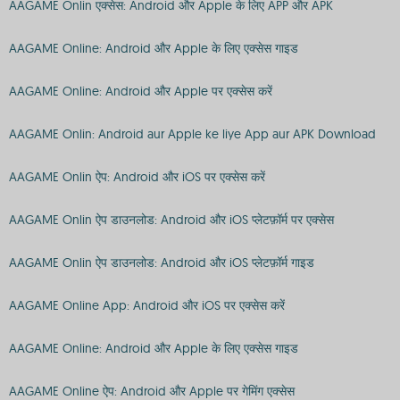
AAGAME Onlin एक्सेस: Android और Apple के लिए APP और APK
AAGAME Online: Android और Apple के लिए एक्सेस गाइड
AAGAME Online: Android और Apple पर एक्सेस करें
AAGAME Onlin: Android aur Apple ke liye App aur APK Download
AAGAME Onlin ऐप: Android और iOS पर एक्सेस करें
AAGAME Onlin ऐप डाउनलोड: Android और iOS प्लेटफ़ॉर्म पर एक्सेस
AAGAME Onlin ऐप डाउनलोड: Android और iOS प्लेटफ़ॉर्म गाइड
AAGAME Online App: Android और iOS पर एक्सेस करें
AAGAME Online: Android और Apple के लिए एक्सेस गाइड
AAGAME Online ऐप: Android और Apple पर गेमिंग एक्सेस