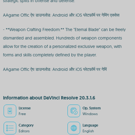
strategic splits in offense and defense.
AAgame Offic ऐप डाउनलोड: Android और iOS प्लेटफ़ॉर्म पर गेमिंग एक्सेस
- **Weapon Crafting Freedom:** The "Eternal Blade" can be freely
dismantled and assembled. Hundreds of weapon components
allow for the creation of a personalized exclusive weapon, with
forms and skills completely defined by the player.
AAgame Offic ऐप डाउनलोड: Android और iOS प्लेटफ़ॉर्म पर गेमिं
Information about DaVinci Resolve 20.3.1.6
License
Op. System
Free
Windows
Category
Language
Editors
English