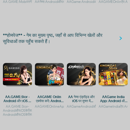
करें - Android और
Android और iOS
iOS के लिए मुफ्त गेमिंग
के लिए APP डाउनलोड
AA.GAME:Mobiपरगेमिंगएप्सऔरAPKडाउनलोडकरें|AndroidऔरAppleप्लेटफ़ॉर्मAA.GAME:Mobiपर
AAगेम्स:AndroidऔरiOSपरमुफ्तगेमिंगकाआनंदAAगेम्सएंड्रॉइडऔरiOSपरमु
AAGame:AndroidऔरiOSकेलिएमुफ्तडाउनलोडऔरप
AAGAMEOnlinऐप:Andr
iOS के लिए एक्सेस
गाइड
ऐप
गाइड
**होमपेज** - गेम का मुख्य पृष्ठ, जहाँ से आप विभिन्न खेलों और
सुविधाओं तक पहुँच सकते हैं।
AA.GAME:Stor -
AAGAME Onlin
AA गेम्स एंड्रॉइड और
AAGame India
Android और iOS पर
एक्सेस करें: Android
iOS पर मुफ्त में
App: Android और
मुफ्त गेम डाउनलोड करें
और Apple के लिए
डाउनलोड करें
iOS पर डाउनलोड करें
AA.GAME:Stor-
AAGAMEOnlineApp:AndroidऔरiOSपरडाउनलोडकरेंAAGAMEOnlin:
AAGameAndroidऔरAppleडाउनलोडगाइडAAगेम्सए
AAGameIndiaऐप:Andr
APP और APK
AndroidऔरiOSकेलिएमुफ्तगेमडाउनलोडAA.GAME:Stor-
AndroidऔरiOSकेलिएऐप्सऔरAPKडाउन