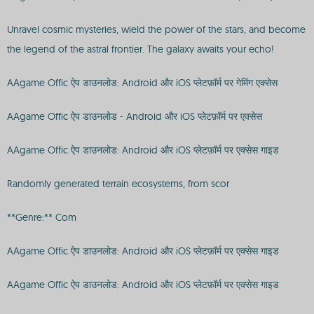
Unravel cosmic mysteries, wield the power of the stars, and become
the legend of the astral frontier. The galaxy awaits your echo!
AAgame Offic ऐप डाउनलोड: Android और iOS प्लेटफ़ॉर्म पर गेमिंग एक्सेस
AAgame Offic ऐप डाउनलोड - Android और iOS प्लेटफ़ॉर्म पर एक्सेस
AAgame Offic ऐप डाउनलोड: Android और iOS प्लेटफ़ॉर्म पर एक्सेस गाइड
Randomly generated terrain ecosystems, from scor
**Genre:** Com
AAgame Offic ऐप डाउनलोड: Android और iOS प्लेटफ़ॉर्म पर एक्सेस गाइड
AAgame Offic ऐप डाउनलोड: Android और iOS प्लेटफ़ॉर्म पर एक्सेस गाइड