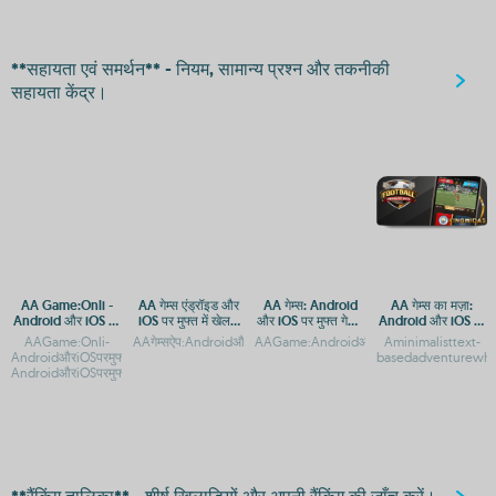
**सहायता एवं समर्थन** - नियम, सामान्य प्रश्न और तकनीकी
सहायता केंद्र।
AA Game:Onli -
AA गेम्स एंड्रॉइड और
AA गेम्स: Android
AA गेम्स का मज़ा:
Android और iOS पर
iOS पर मुफ्त में खेलने
और iOS पर मुफ्त गेमिंग
Android और iOS पर
मुफ्त गेमिंग एप
के लिए डाउनलोड करें
ऐप्स का संग्रह
बेस्ट ऐप्स और APK
AAGame:Onli-
AAगेम्सऐप:AndroidऔरiOSपरमुफ्तगेमिंगकाआनंदAAगेम्स:AndroidऔरiOSकेलि
AAGame:AndroidऔरiOSपरमुफ्तडाउनलोडऔरएक्सेस
Aminimalisttext-
एक्सेस
AndroidऔरiOSपरमुफ्तडाउनलोडऔरगेमिंगएक्सेसAAGame:Onli-
basedadventurewher
AndroidऔरiOSपरमुफ्तडाउनल
**रैंकिंग तालिका** - शीर्ष खिलाड़ियों और अपनी रैंकिंग की जाँच करें।