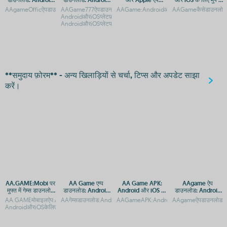
और iOS प्लेटफ़ॉर्म पर
और iOS प्लेटफ़ॉर्म पर
डाउनलोड गाइड
डाउनलोड और प्ले
AAgameOfficऐपडाउनलोड:AndroidऔरiOSप्लेटफ़ॉर्मपरगेमिंगएक्सेसAAgameOfficऐपडाउनलोड:
AAGame777ऐपडाउनलोड-
AAGame:AndroidऔरiOSपरमुफ्तडाउनलोडऔरप्ले
AAGameकैसेडाउनलोडकर
गेमिंग एक्सेस
एक्सेस गाइड
AndroidऔरiOSप्लेटफ़ॉर्मगाइडAAGame777ऐपडाउनलोड-
AndroidऔरiOSप्लेटफॉर्मप
**समुदाय फ़ोरम** - अन्य खिलाड़ियों से चर्चा, टिप्स और अपडेट साझा
करें।
AA.GAME:Mobi पर
AA Game एप्प
AA Game APK:
AAgame ऐप
मुफ्त में गेम्स डाउनलोड
डाउनलोड: Android
Android और iOS पर
डाउनलोड: Android
करें - Android और
और iOS पर मुफ्त गेमिंग
डाउनलोड और एक्सेस
और iOS प्लेटफ़ॉर्म पर
AA.GAMEमोबाइलऐप:AndroidऔरiOSपरएक्सेसकरेंAA.GAME:Mobi-
AAगेम्सडाउनलोड:AndroidऔरiOSकेलिएमुफ्तगेमिंगऐपAAगेम्स:Androidऔरi
AAGameAPK:AndroidऔरiOSपरडाउनलोडकरें
AAgameऐपडाउनलोड:And
iOS के लिए एक्सेस
गाइड
गेमिंग एक्सेस
AndroidऔरiOSकेलिएऐपडाउनलोडकरेंAA.GA