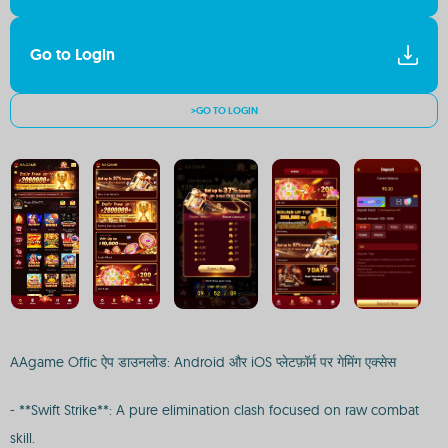
Go to Login
>GO TO LOGIN
AAgame Offic ऐप डाउनलोड: Android और iOS प्लेटफ़ॉर्म पर गेमिंग एक्सेस
- **Swift Strike**: A pure elimination clash focused on raw combat
skill.