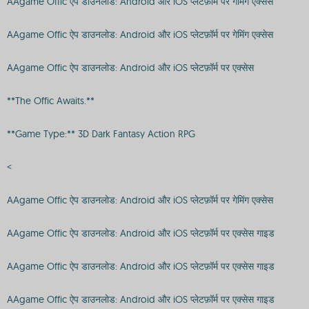
AAgame Offic ऐप डाउनलोड: Android और iOS प्लेटफ़ॉर्म पर गेमिंग एक्सेस
AAgame Offic ऐप डाउनलोड: Android और iOS प्लेटफ़ॉर्म पर गेमिंग एक्सेस
AAgame Offic ऐप डाउनलोड: Android और iOS प्लेटफ़ॉर्म पर एक्सेस
**The Offic Awaits.**
**Game Type:** 3D Dark Fantasy Action RPG
<
AAgame Offic ऐप डाउनलोड: Android और iOS प्लेटफ़ॉर्म पर गेमिंग एक्सेस
AAgame Offic ऐप डाउनलोड: Android और iOS प्लेटफ़ॉर्म पर एक्सेस गाइड
AAgame Offic ऐप डाउनलोड: Android और iOS प्लेटफ़ॉर्म पर एक्सेस गाइड
AAgame Offic ऐप डाउनलोड: Android और iOS प्लेटफ़ॉर्म पर एक्सेस गाइड