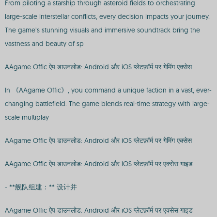
From piloting a starship through asteroid fields to orchestrating
large-scale interstellar conflicts, every decision impacts your journey.
The game’s stunning visuals and immersive soundtrack bring the
vastness and beauty of sp
AAgame Offic ऐप डाउनलोड: Android और iOS प्लेटफ़ॉर्म पर गेमिंग एक्सेस
In 《AAgame Offic》, you command a unique faction in a vast, ever-
changing battlefield. The game blends real-time strategy with large-
scale multiplay
AAgame Offic ऐप डाउनलोड: Android और iOS प्लेटफ़ॉर्म पर गेमिंग एक्सेस
AAgame Offic ऐप डाउनलोड: Android और iOS प्लेटफ़ॉर्म पर एक्सेस गाइड
- **舰队组建：** 设计并
AAgame Offic ऐप डाउनलोड: Android और iOS प्लेटफ़ॉर्म पर एक्सेस गाइड