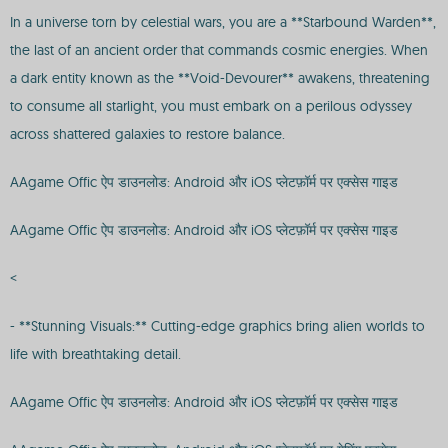
In a universe torn by celestial wars, you are a **Starbound Warden**,
the last of an ancient order that commands cosmic energies. When
a dark entity known as the **Void-Devourer** awakens, threatening
to consume all starlight, you must embark on a perilous odyssey
across shattered galaxies to restore balance.
AAgame Offic ऐप डाउनलोड: Android और iOS प्लेटफ़ॉर्म पर एक्सेस गाइड
AAgame Offic ऐप डाउनलोड: Android और iOS प्लेटफ़ॉर्म पर एक्सेस गाइड
<
- **Stunning Visuals:** Cutting-edge graphics bring alien worlds to
life with breathtaking detail.
AAgame Offic ऐप डाउनलोड: Android और iOS प्लेटफ़ॉर्म पर एक्सेस गाइड