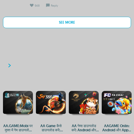
948
Reply
SEE MORE
AA.GAME:Mobi पर
AA Game कैसे
AA गेम्स डाउनलोड
AAGAME Onlin:
मुफ्त में गेम डाउनलोड
डाउनलोड करें:
करें: Android और
Android और Apple