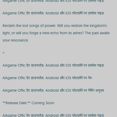
AAgame Offic ऐप डाउनलोड: Android और iOS प्लेटफ़ॉर्म पर एक्सेस गाइड
AAgame Offic ऐप डाउनलोड: Android और iOS प्लेटफ़ॉर्म पर एक्सेस गाइड
Reclaim the lost songs of power. Will you restore the kingdom's
light, or will you forge a new echo from its ashes? The past awaits
your resonance.
<
AAgame Offic ऐप डाउनलोड: Android और iOS प्लेटफ़ॉर्म पर एक्सेस गाइड
AAgame Offic ऐप डाउनलोड: Android और iOS प्लेटफ़ॉर्म पर गेम
AAgame Offic ऐप डाउनलोड: Android और iOS प्लेटफ़ॉर्म पर गेमिंग अनुभव
**Release Date:** Coming Soon
AAgame Offic ऐप डाउनलोड: Android और iOS प्लेटफ़ॉर्म पर एक्सेस गाइड