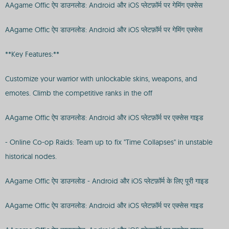
AAgame Offic ऐप डाउनलोड: Android और iOS प्लेटफ़ॉर्म पर गेमिंग एक्सेस
AAgame Offic ऐप डाउनलोड: Android और iOS प्लेटफ़ॉर्म पर गेमिंग एक्सेस
**Key Features:**
Customize your warrior with unlockable skins, weapons, and
emotes. Climb the competitive ranks in the off
AAgame Offic ऐप डाउनलोड: Android और iOS प्लेटफ़ॉर्म पर एक्सेस गाइड
- Online Co-op Raids: Team up to fix "Time Collapses" in unstable
historical nodes.
AAgame Offic ऐप डाउनलोड - Android और iOS प्लेटफ़ॉर्म के लिए पूरी गाइड
AAgame Offic ऐप डाउनलोड: Android और iOS प्लेटफ़ॉर्म पर एक्सेस गाइड