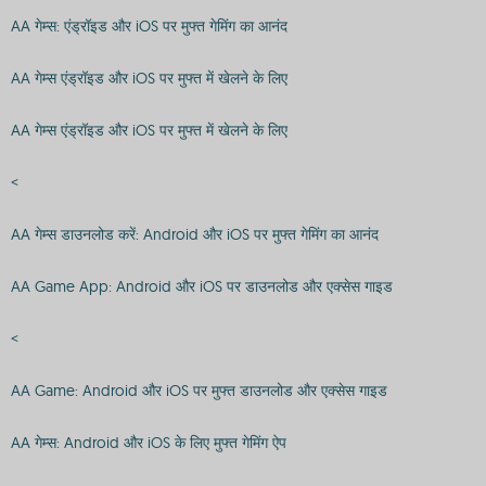
AA गेम्स: एंड्रॉइड और iOS पर मुफ्त गेमिंग का आनंद
AA गेम्स एंड्रॉइड और iOS पर मुफ्त में खेलने के लिए
AA गेम्स एंड्रॉइड और iOS पर मुफ्त में खेलने के लिए
<
AA गेम्स डाउनलोड करें: Android और iOS पर मुफ्त गेमिंग का आनंद
AA Game App: Android और iOS पर डाउनलोड और एक्सेस गाइड
<
AA Game: Android और iOS पर मुफ्त डाउनलोड और एक्सेस गाइड
AA गेम्स: Android और iOS के लिए मुफ्त गेमिंग ऐप