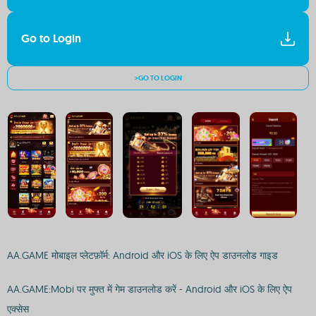
Go to Login
>GO TO LOGIN
AA.GAME मोबाइल प्लेटफ़ॉर्म: Android और iOS के लिए ऐप डाउनलोड गाइड
AA.GAME:Mobi पर मुफ्त में गेम डाउनलोड करें - Android और iOS के लिए ऐप
एक्सेस