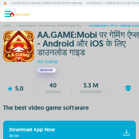
AAGAME OFFIC ऐप डाउनलोड: ANDROID और IOS प्लेटफ़ॉर्म पर एक्सेस गाइड
AA GAME:ONLI - ANDROID और IOS पर मुफ्त डाउनल
HOME
/
**सहायता एवं समर्थन** - नियम, सामान्य प्रश्न और तकनीकी सहायता केंद्र।
/
AA.GAME:MOBI पर गेमिंग ऐप्स - ANDROID और IOS 
AA.GAME:Mobi पर गेमिंग ऐप्स
- Android और iOS के लिए
डाउनलोड गाइड
AA Game
#2
EDITORS
40
3.3 M
5.0
reviews
downloads
The best video game software
Download App Now
20.3.1.6