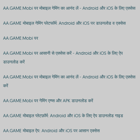
AA.GAME:Mobi पर मोबाइल गेमिंग का आनंद लें - Android और iOS के लिए एक्सेस
AA.GAME मोबाइल गेमिंग प्लेटफॉर्म: Android और iOS पर डाउनलोड व एक्सेस
AA.GAME:Mobi पर
AA.GAME:Mobi पर आसानी से एक्सेस करें - Android और iOS के लिए ऐप
डाउनलोड करें
AA.GAME:Mobi पर मोबाइल गेमिंग का आनंद लें - Android और iOS के लिए एक्सेस
करें
AA.GAME:Mobi पर गेमिंग एप्प्स और APK डाउनलोड करें
AA.GAME मोबाइल प्लेटफ़ॉर्म: Android और iOS के लिए ऐप डाउनलोड गाइड
AA.GAME मोबाइल ऐप: Android और iOS पर आसान एक्सेस