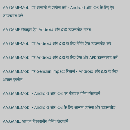
AA.GAME:Mobi पर आसानी से एक्सेस करें - Android और iOS के लिए ऐप
डाउनलोड करें
AA.GAME मोबाइल ऐप: Android और iOS डाउनलोड गाइड
AA.GAME:Mobi पर Android और iOS के लिए गेमिंग ऐप्स डाउनलोड करें
AA.GAME:Mobi पर Android और iOS के लिए ऐप्स और APK डाउनलोड करें
AA.GAME:Mobi पर Genshin Impact रिचार्ज - Android और iOS के लिए
आसान एक्सेस
AA.GAME:Mobi - Android और iOS पर मोबाइल गेमिंग प्लेटफॉर्म
AA.GAME:Mobi - Android और iOS के लिए आसान एक्सेस और डाउनलोड
AA.GAME: आपका विश्वसनीय गेमिंग प्लेटफॉर्म