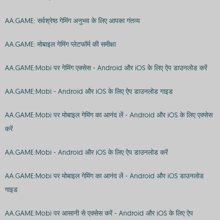
AA.GAME: सर्वश्रेष्ठ गेमिंग अनुभव के लिए आपका गंतव्य
AA.GAME: मोबाइल गेमिंग प्लेटफॉर्म की समीक्षा
AA.GAME:Mobi पर गेमिंग एक्सेस - Android और iOS के लिए ऐप डाउनलोड करें
AA.GAME:Mobi - Android और iOS के लिए ऐप डाउनलोड गाइड
AA.GAME:Mobi पर मोबाइल गेमिंग का आनंद लें - Android और iOS के लिए एक्सेस
करें
AA.GAME:Mobi - Android और iOS के लिए ऐप डाउनलोड करें
AA.GAME:Mobi पर मोबाइल गेमिंग का आनंद लें - Android और iOS डाउनलोड
गाइड
AA.GAME:Mobi पर आसानी से एक्सेस करें - Android और iOS के लिए ऐप