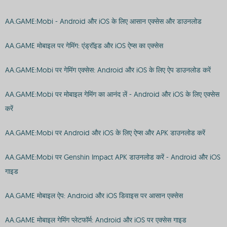
AA.GAME:Mobi - Android और iOS के लिए आसान एक्सेस और डाउनलोड
AA.GAME मोबाइल पर गेमिंग: एंड्रॉइड और iOS ऐप्स का एक्सेस
AA.GAME:Mobi पर गेमिंग एक्सेस: Android और iOS के लिए ऐप डाउनलोड करें
AA.GAME:Mobi पर मोबाइल गेमिंग का आनंद लें - Android और iOS के लिए एक्सेस
करें
AA.GAME:Mobi पर Android और iOS के लिए ऐप्स और APK डाउनलोड करें
AA.GAME:Mobi पर Genshin Impact APK डाउनलोड करें - Android और iOS
गाइड
AA.GAME मोबाइल ऐप: Android और iOS डिवाइस पर आसान एक्सेस
AA.GAME मोबाइल गेमिंग प्लेटफॉर्म: Android और iOS पर एक्सेस गाइड