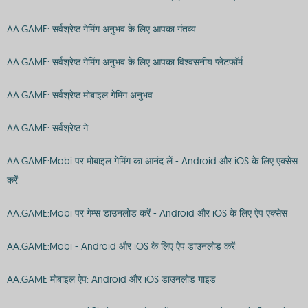
AA.GAME: सर्वश्रेष्ठ गेमिंग अनुभव के लिए आपका गंतव्य
AA.GAME: सर्वश्रेष्ठ गेमिंग अनुभव के लिए आपका विश्वसनीय प्लेटफॉर्म
AA.GAME: सर्वश्रेष्ठ मोबाइल गेमिंग अनुभव
AA.GAME: सर्वश्रेष्ठ गे
AA.GAME:Mobi पर मोबाइल गेमिंग का आनंद लें - Android और iOS के लिए एक्सेस
करें
AA.GAME:Mobi पर गेम्स डाउनलोड करें - Android और iOS के लिए ऐप एक्सेस
AA.GAME:Mobi - Android और iOS के लिए ऐप डाउनलोड करें
AA.GAME मोबाइल ऐप: Android और iOS डाउनलोड गाइड