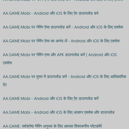
AA.GAME:Mobi - Android और iOS के लिए ऐप डाउनलोड करे
AA.GAME:Mobi पर गेमिंग ऐप्स डाउनलोड करें - Android और iOS के लिए एक्सेस
AA.GAME:Mobi पर गेमिंग ऐप्स का आनंद लें - Android और iOS के लिए एक्सेस
AA.GAME:Mobi पर गेमिंग एप्स और APK डाउनलोड करें | Android और iOS
एक्सेस
AA.GAME:Mobi पर मुफ्त में डाउनलोड करें - Android और iOS के लिए आधिकारिक
ऐप
AA.GAME:Mobi - Android और iOS के लिए ऐप डाउनलोड करें
AA.GAME:Mobi - Android और iOS के लिए आसान एक्सेस और डाउनलोड
AA.GAME: सर्वश्रेष्ठ गेमिंग अनुभव के लिए आपका विश्वसनीय प्लेटफ़ॉर्म