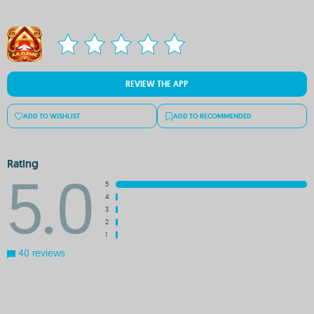
REVIEW THE APP
ADD TO WISHLIST
ADD TO RECOMMENDED
Rating
5.0
5
4
3
2
1
40 reviews