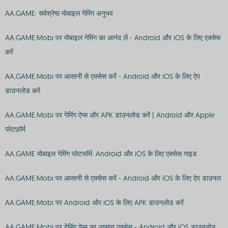
AA.GAME: सर्वश्रेष्ठ मोबाइल गेमिंग अनुभव
AA.GAME:Mobi पर मोबाइल गेमिंग का आनंद लें - Android और iOS के लिए एक्सेस
करें
AA.GAME:Mobi पर आसानी से एक्सेस करें - Android और iOS के लिए ऐप
डाउनलोड करें
AA.GAME:Mobi पर गेमिंग ऐप्स और APK डाउनलोड करें | Android और Apple
प्लेटफ़ॉर्म
AA.GAME मोबाइल गेमिंग प्लेटफॉर्म: Android और iOS के लिए एक्सेस गाइड
AA.GAME:Mobi पर आसानी से एक्सेस करें - Android और iOS के लिए ऐप डाउनल
AA.GAME:Mobi पर Android और iOS के लिए APK डाउनलोड करें
AA.GAME:Mobi पर गेमिंग ऐप्स का आसान एक्सेस - Android और iOS डाउनलोड