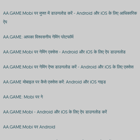
AA.GAME:Mobi पर मुफ्त में डाउनलोड करें - Android और iOS के लिए आधिकारिक
ऐप
AA.GAME: आपका विश्वसनीय गेमिंग प्लेटफॉर्म
AA.GAME:Mobi पर गेमिंग एक्सेस - Android और iOS के लिए ऐप डाउनलोड
AA.GAME:Mobi पर गेमिंग ऐप्स डाउनलोड करें - Android और iOS के लिए एक्सेस
AA.GAME मोबाइल पर कैसे एक्सेस करें: Android और iOS गाइड
AA.GAME: Mobi पर गे
AA.GAME:Mobi - Android और iOS के लिए ऐप डाउनलोड करें
AA.GAME:Mobi पर Android