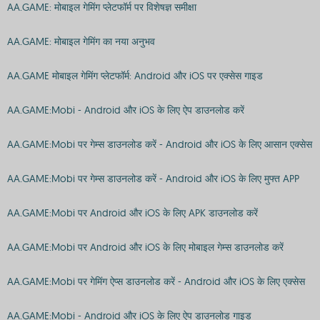
AA.GAME: मोबाइल गेमिंग प्लेटफॉर्म पर विशेषज्ञ समीक्षा
AA.GAME: मोबाइल गेमिंग का नया अनुभव
AA.GAME मोबाइल गेमिंग प्लेटफॉर्म: Android और iOS पर एक्सेस गाइड
AA.GAME:Mobi - Android और iOS के लिए ऐप डाउनलोड करें
AA.GAME:Mobi पर गेम्स डाउनलोड करें - Android और iOS के लिए आसान एक्सेस
AA.GAME:Mobi पर गेम्स डाउनलोड करें - Android और iOS के लिए मुफ्त APP
AA.GAME:Mobi पर Android और iOS के लिए APK डाउनलोड करें
AA.GAME:Mobi पर Android और iOS के लिए मोबाइल गेम्स डाउनलोड करें
AA.GAME:Mobi पर गेमिंग ऐप्स डाउनलोड करें - Android और iOS के लिए एक्सेस
AA.GAME:Mobi - Android और iOS के लिए ऐप डाउनलोड गाइड