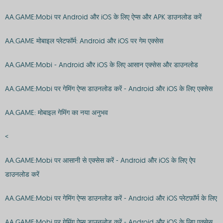
AA.GAME:Mobi पर Android और iOS के लिए ऐप्स और APK डाउनलोड करें
AA.GAME मोबाइल प्लेटफॉर्म: Android और iOS पर गेम एक्सेस
AA.GAME:Mobi - Android और iOS के लिए आसान एक्सेस और डाउनलोड
AA.GAME:Mobi पर गेमिंग ऐप्स डाउनलोड करें - Android और iOS के लिए एक्सेस
AA.GAME: मोबाइल गेमिंग का नया अनुभव
<
AA.GAME:Mobi पर आसानी से एक्सेस करें - Android और iOS के लिए ऐप
डाउनलोड करें
AA.GAME:Mobi पर गेमिंग ऐप्स डाउनलोड करें - Android और iOS प्लेटफ़ॉर्म के लिए
AA.GAME:Mobi पर गेमिंग ऐप्स डाउनलोड करें - Android और iOS के लिए एक्सेस