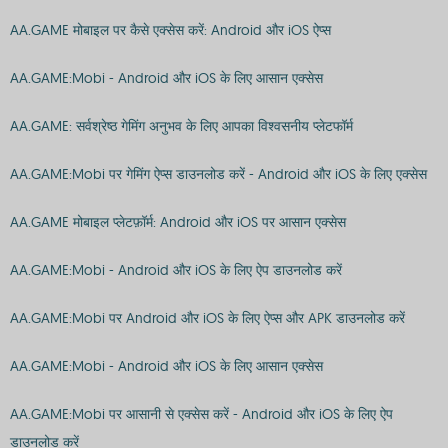
AA.GAME मोबाइल पर कैसे एक्सेस करें: Android और iOS ऐप्स
AA.GAME:Mobi - Android और iOS के लिए आसान एक्सेस
AA.GAME: सर्वश्रेष्ठ गेमिंग अनुभव के लिए आपका विश्वसनीय प्लेटफॉर्म
AA.GAME:Mobi पर गेमिंग ऐप्स डाउनलोड करें - Android और iOS के लिए एक्सेस
AA.GAME मोबाइल प्लेटफ़ॉर्म: Android और iOS पर आसान एक्सेस
AA.GAME:Mobi - Android और iOS के लिए ऐप डाउनलोड करें
AA.GAME:Mobi पर Android और iOS के लिए ऐप्स और APK डाउनलोड करें
AA.GAME:Mobi - Android और iOS के लिए आसान एक्सेस
AA.GAME:Mobi पर आसानी से एक्सेस करें - Android और iOS के लिए ऐप
डाउनलोड करें