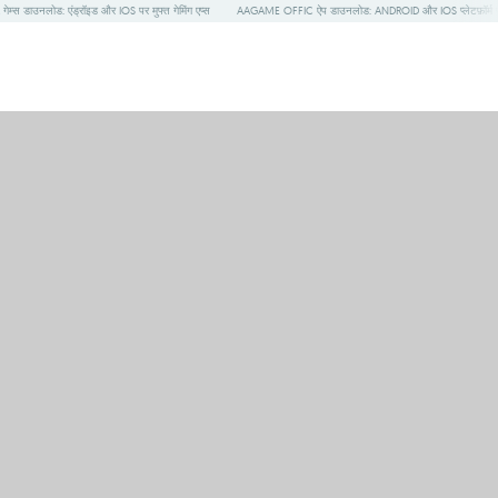
गेम्स डाउनलोड: एंड्रॉइड और IOS पर मुफ्त गेमिंग एप्स
AAGAME OFFIC ऐप डाउनलोड: ANDROID और IOS प्लेटफ़ॉर्म प