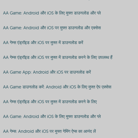
AA Game: Android और iOS के लिए मुफ्त डाउनलोड और प्ले
AA Game: Android और iOS पर मुफ्त डाउनलोड और एक्सेस
AA गेम्स एंड्रॉइड और iOS पर मुफ्त में डाउनलोड करें
AA गेम्स एंड्रॉइड और iOS पर मुफ्त में डाउनलोड करने के लिए उपलब्ध हैं
AA Game App: Android और iOS पर डाउनलोड करें
AA Game डाउनलोड करें: Android और iOS के लिए मुफ्त ऐप एक्सेस
AA गेम्स एंड्रॉइड और iOS पर मुफ्त में डाउनलोड करने के लिए
AA Game: Android और iOS के लिए मुफ्त डाउनलोड और प्ले
AA गेम्स: Android और iOS पर मुफ्त गेमिंग ऐप्स का आनंद लें