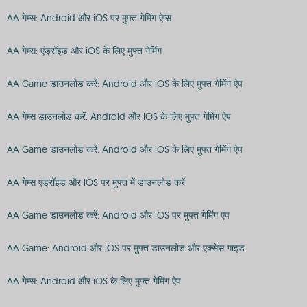
AA गेम्स: Android और iOS पर मुफ्त गेमिंग ऐप्स
AA गेम्स: एंड्रॉइड और iOS के लिए मुफ्त गेमिंग
AA Game डाउनलोड करें: Android और iOS के लिए मुफ्त गेमिंग ऐप
AA गेम्स डाउनलोड करें: Android और iOS के लिए मुफ्त गेमिंग ऐप
AA Game डाउनलोड करें: Android और iOS के लिए मुफ्त गेमिंग ऐप
AA गेम्स एंड्रॉइड और iOS पर मुफ्त में डाउनलोड करें
AA Game डाउनलोड करें: Android और iOS पर मुफ्त गेमिंग एप
AA Game: Android और iOS पर मुफ्त डाउनलोड और एक्सेस गाइड
AA गेम्स: Android और iOS के लिए मुफ्त गेमिंग ऐप