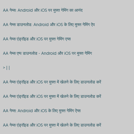
AA गेम्स: Android और iOS पर मुफ्त गेमिंग का आनंद
AA गेम्स डाउनलोड: Android और iOS के लिए मुफ्त गेमिंग ऐप
AA गेम्स एंड्रॉइड और iOS पर मुफ्त गेमिंग एप्स
AA गेम्स एप्प डाउनलोड - Android और iOS पर मुफ्त गेमिंग
> | |
AA गेम्स एंड्रॉइड और iOS पर मुफ्त में खेलने के लिए डाउनलोड करें
AA गेम्स एंड्रॉइड और iOS पर मुफ्त में खेलने के लिए डाउनलोड करें
AA गेम्स: Android और iOS के लिए मुफ्त गेमिंग ऐप्स
AA गेम्स एंड्रॉइड और iOS पर मुफ्त में खेलने के लिए डाउनलोड करें