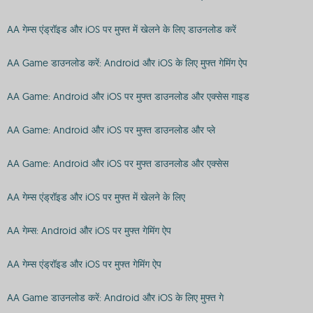
AA गेम्स एंड्रॉइड और iOS पर मुफ्त में खेलने के लिए डाउनलोड करें
AA Game डाउनलोड करें: Android और iOS के लिए मुफ्त गेमिंग ऐप
AA Game: Android और iOS पर मुफ्त डाउनलोड और एक्सेस गाइड
AA Game: Android और iOS पर मुफ्त डाउनलोड और प्ले
AA Game: Android और iOS पर मुफ्त डाउनलोड और एक्सेस
AA गेम्स एंड्रॉइड और iOS पर मुफ्त में खेलने के लिए
AA गेम्स: Android और iOS पर मुफ्त गेमिंग ऐप
AA गेम्स एंड्रॉइड और iOS पर मुफ्त गेमिंग ऐप
AA Game डाउनलोड करें: Android और iOS के लिए मुफ्त गे