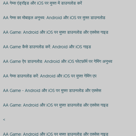
AA गेम्स एंड्रॉइड और iOS पर मुफ्त में डाउनलोड करें
AA गेम्स का मोबाइल अनुभव: Android और iOS पर मुफ्त डाउनलोड
AA Game: Android और iOS पर मुफ्त डाउनलोड और एक्सेस गाइड
AA Game कैसे डाउनलोड करें: Android और iOS गाइड
AA Game ऐप डाउनलोड: Android और iOS प्लेटफ़ॉर्म पर गेमिंग अनुभव
AA गेम्स डाउनलोड करें: Android और iOS पर मुफ्त गेमिंग एप
AA Game - Android और iOS पर मुफ्त डाउनलोड और एक्सेस
AA Game: Android और iOS पर मुफ्त डाउनलोड और एक्सेस गाइड
<
AA Game: Android और iOS पर मुफ्त डाउनलोड और एक्सेस गाइड