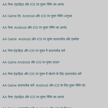
AA गेम्स: एंड्रॉइड और iOS पर मुफ्त गेमिंग का आनंद
AA Game ऐप: Android और iOS पर मुफ्त गेमिंग अनुभव
AA गेम्स: Android और iOS पर मुफ्त गेमिंग का आनंद
AA Game: Android और iOS पर मुफ्त डाउनलोड और एक्सेस
AA गेम्स एंड्रॉइड और iOS पर मुफ्त में डाउनलोड करें
AA Game Android और iOS पर मुफ्त डाउन
AA गेम्स एंड्रॉइड और iOS पर मुफ्त में खेलने के लिए डाउनलोड करें
AA Game डाउनलोड करें: Android और iOS के लिए मुफ्त गेमिंग ऐप
AA गेम्स: एंड्रॉइड और iOS पर मुफ्त गेमिंग का आनंद