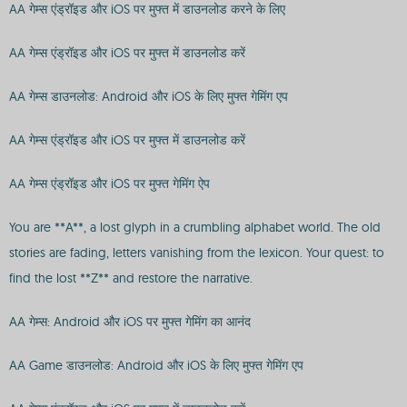
AA गेम्स एंड्रॉइड और iOS पर मुफ्त में डाउनलोड करने के लिए
AA गेम्स एंड्रॉइड और iOS पर मुफ्त में डाउनलोड करें
AA गेम्स डाउनलोड: Android और iOS के लिए मुफ्त गेमिंग एप
AA गेम्स एंड्रॉइड और iOS पर मुफ्त में डाउनलोड करें
AA गेम्स एंड्रॉइड और iOS पर मुफ्त गेमिंग ऐप
You are **A**, a lost glyph in a crumbling alphabet world. The old
stories are fading, letters vanishing from the lexicon. Your quest: to
find the lost **Z** and restore the narrative.
AA गेम्स: Android और iOS पर मुफ्त गेमिंग का आनंद
AA Game डाउनलोड: Android और iOS के लिए मुफ्त गेमिंग एप