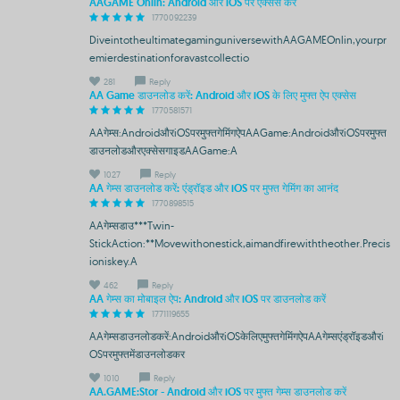
AAGAME Onlin: Android और iOS पर एक्सेस करें
1770092239
DiveintotheultimategaminguniversewithAAGAMEOnlin,yourpr
emierdestinationforavastcollectio
281
Reply
AA Game डाउनलोड करें: Android और iOS के लिए मुफ्त ऐप एक्सेस
1770581571
AAगेम्स:AndroidऔरiOSपरमुफ्तगेमिंगऐपAAGame:AndroidऔरiOSपरमुफ्त
डाउनलोडऔरएक्सेसगाइडAAGame:A
1027
Reply
AA गेम्स डाउनलोड करें: एंड्रॉइड और iOS पर मुफ्त गेमिंग का आनंद
1770898515
AAगेम्सडाउ***Twin-
StickAction:**Movewithonestick,aimandfirewiththeother.Precis
ioniskey.A
462
Reply
AA गेम्स का मोबाइल ऐप: Android और iOS पर डाउनलोड करें
1771119655
AAगेम्सडाउनलोडकरें:AndroidऔरiOSकेलिएमुफ्तगेमिंगऐपAAगेम्सएंड्रॉइडऔरi
OSपरमुफ्तमेंडाउनलोडकर
1010
Reply
AA.GAME:Stor - Android और iOS पर मुफ्त गेम्स डाउनलोड करें