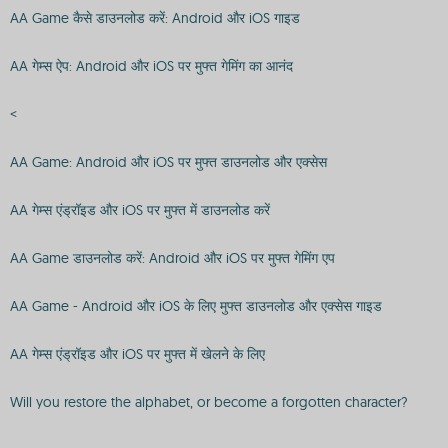
AA Game कैसे डाउनलोड करें: Android और iOS गाइड
AA गेम्स ऐप: Android और iOS पर मुफ्त गेमिंग का आनंद
<
AA Game: Android और iOS पर मुफ्त डाउनलोड और एक्सेस
AA गेम्स एंड्रॉइड और iOS पर मुफ्त में डाउनलोड करें
AA Game डाउनलोड करें: Android और iOS पर मुफ्त गेमिंग एप
AA Game - Android और iOS के लिए मुफ्त डाउनलोड और एक्सेस गाइड
AA गेम्स एंड्रॉइड और iOS पर मुफ्त में खेलने के लिए
Will you restore the alphabet, or become a forgotten character?