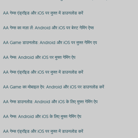
AA गेम्स एंड्रॉइड और iOS पर मुफ्त में डाउनलोड करें
AA गेम्स का मज़ा लें: Android और iOS पर बेस्ट गेमिंग ऐप्स
AA Game डाउनलोड: Android और iOS पर मुफ्त गेमिंग एप
AA गेम्स: Android और iOS पर मुफ्त गेमिंग ऐप
AA गेम्स एंड्रॉइड और iOS पर मुफ्त में डाउनलोड करें
AA Game का मोबाइल ऐप: Android और iOS पर डाउनलोड करें
AA गेम्स डाउनलोड: Android और iOS के लिए मुफ्त गेमिंग ऐप
AA गेम्स: Android और iOS के लिए मुफ्त गेमिंग ऐप
AA गेम्स एंड्रॉइड और iOS पर मुफ्त में डाउनलोड करें