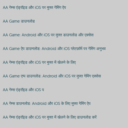
AA गेम्स एंड्रॉइड और iOS पर मुफ्त गेमिंग ऐप
AA Game डाउनलोड
AA Game: Android और iOS पर मुफ्त डाउनलोड और एक्सेस
AA Game ऐप डाउनलोड: Android और iOS प्लेटफ़ॉर्म पर गेमिंग अनुभव
AA गेम्स एंड्रॉइड और iOS पर मुफ्त में खेलने के लिए
AA Game एप्प डाउनलोड: Android और iOS पर मुफ्त गेमिंग एक्सेस
AA गेम्स एंड्रॉइड और iOS प
AA गेम्स डाउनलोड: Android और iOS के लिए मुफ्त गेमिंग ऐप
AA गेम्स एंड्रॉइड और iOS पर मुफ्त में खेलने के लिए डाउनलोड करें