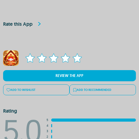
Rate this App
REVIEW THE APP
ADD TO WISHLIST
ADD TO RECOMMENDED
Rating
5.0
5
4
3
2