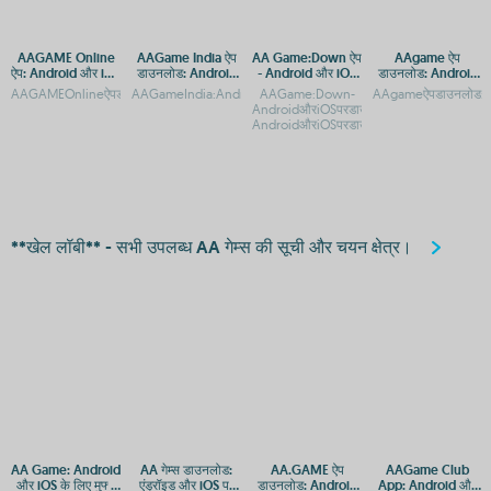
AAGAME Online
AAGame India ऐप
AA Game:Down ऐप
AAgame ऐप
ऐप: Android और iOS
डाउनलोड: Android
- Android और iOS
डाउनलोड: Android
पर डाउनलोड करें
और iOS प्लेटफॉर्म पर
पर डाउनलोड करें
और iOS प्लेटफ़ॉर्म पर
AAGAMEOnlineऐपडाउनलोड:AndroidऔरiOSप्लेटफ़ॉर्मगाइडAAGAMEOnlineकैसेडाउनलोडकरे
AAGameIndia:AndroidऔरiOSपरडाउनलोडकरेंऔरऐपसेकनेक्टकरेंAA
AAGame:Down-
AAgameऐपडाउनलोड:And
एक्सेस
गेमिंग एक्सेस
AndroidऔरiOSपरडाउनलोडऔरएक्सेसगाइडA
AndroidऔरiOSपरडाउनलोडऔरएक्सेसगा
**खेल लॉबी** - सभी उपलब्ध AA गेम्स की सूची और चयन क्षेत्र।
AA Game: Android
AA गेम्स डाउनलोड:
AA.GAME ऐप
AAGame Club
और iOS के लिए मुफ्त
एंड्रॉइड और iOS पर
डाउनलोड: Android
App: Android और