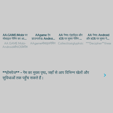
AA.GAME:Mobi पर
AAgame ऐप
AA गेम्स: एंड्रॉइड और
AA गेम्स: Android
मोबाइल गेमिंग का आनंद
डाउनलोड: Android
iOS पर मुफ्त गेमिंग का
और iOS पर मुफ्त गेमिंग
लें - Android और
और iOS प्लेटफ़ॉर्म पर
आनंद
का आनंद
AA.GAME:Mobi-
AAgameमोबाइलगेमिंगप्लेटफ़ॉर्म:AndroidऔरiOSपरडाउनलोडवएक्सेसगाइड
Collectlostglyphstoupgradeyoursyntax.Ga
***Decipher**theanc
iOS के लिए एक्सेस करें
गेमिंग एक्सेस
AndroidऔरiOSकेलिएमोबाइलगेमिंगप्लेटफ़ॉर्मAA.GAME:Mobiपरमोबाइलगेमिंगकाआनंदलें
**होमपेज** - गेम का मुख्य पृष्ठ, जहाँ से आप विभिन्न खेलों और
सुविधाओं तक पहुँच सकते हैं।