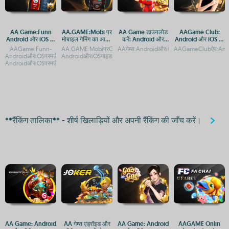
AA Game:Funn
AA.GAME:Mobi पर
AA Game डाउनलोड
AAGame Club:
Android और iOS पर
मोबाइल गेमिंग का आनंद
करें: Android और
Android और iOS पर
डाउनलोड करने का
लें - Android और
iOS के लिए मुफ्त ऐप
मुफ्त डाउनलोड और
AAGame:Funn-
AA.GAME:MobiपरGenshinImpactAPKडाउनलोडकरें-
AAगेम्स:AndroidऔरiOSपरमुफ्तगेमिंगकाआनंदAA
AAGameClubऐप:Andr
तरीका
iOS के लिए एक्सेस
एक्सेस
एक्सेस
AndroidऔरiOSपरमज़ेदारगेमिंगअनुभवAAGame:Funn-
AndroidऔरiOSगाइडAA.GAME:Mobiपरगेमिंगऐप्सडाउनलो
AndroidऔरiOSपरमज़ेदारगेमिंगअनुभव
**रैंकिंग तालिका** - शीर्ष खिलाड़ियों और अपनी रैंकिंग की जाँच करें।
AA Game: Android
AA गेम्स एंड्रॉइड और
AA Game: Android
AAGAME Onlin