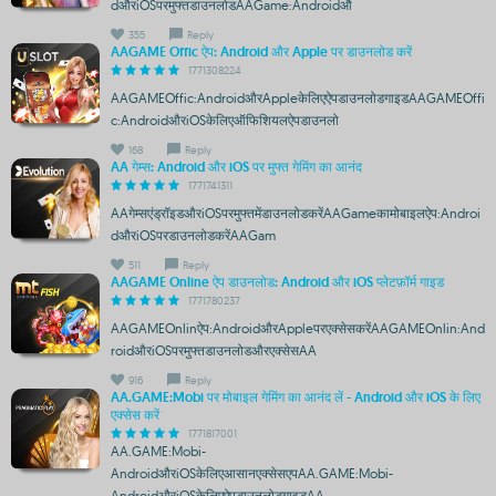
dऔरiOSपरमुफ्तडाउनलोडAAGame:Androidऔ
355
Reply
AAGAME Offic ऐप: Android और Apple पर डाउनलोड करें
1771308224
AAGAMEOffic:AndroidऔरAppleकेलिएऐपडाउनलोडगाइडAAGAMEOffi
c:AndroidऔरiOSकेलिएऑफिशियलऐपडाउनलो
168
Reply
AA गेम्स: Android और iOS पर मुफ्त गेमिंग का आनंद
1771741311
AAगेम्सएंड्रॉइडऔरiOSपरमुफ्तमेंडाउनलोडकरेंAAGameकामोबाइलऐप:Androi
dऔरiOSपरडाउनलोडकरेंAAGam
511
Reply
AAGAME Online ऐप डाउनलोड: Android और iOS प्लेटफ़ॉर्म गाइड
1771780237
AAGAMEOnlinऐप:AndroidऔरAppleपरएक्सेसकरेंAAGAMEOnlin:And
roidऔरiOSपरमुफ्तडाउनलोडऔरएक्सेसAA
916
Reply
AA.GAME:Mobi पर मोबाइल गेमिंग का आनंद लें - Android और iOS के लिए
एक्सेस करें
1771817001
AA.GAME:Mobi-
AndroidऔरiOSकेलिएआसानएक्सेसएपAA.GAME:Mobi-
AndroidऔरiOSकेलिएऐपडाउनलोडगाइडAA.