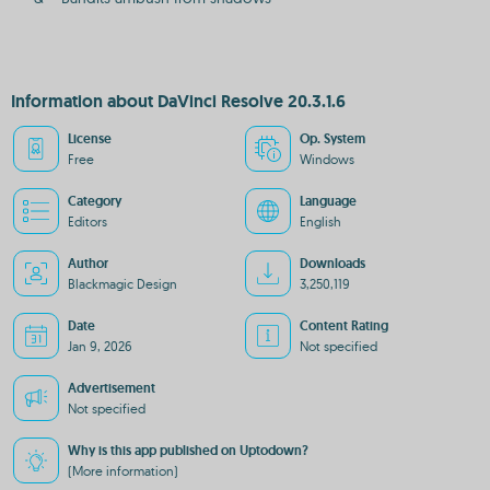
Information about DaVinci Resolve 20.3.1.6
License
Op. System
Free
Windows
Category
Language
Editors
English
Author
Downloads
Blackmagic Design
3,250,119
Date
Content Rating
Jan 9, 2026
Not specified
Advertisement
Not specified
Why is this app published on Uptodown?
(More information)