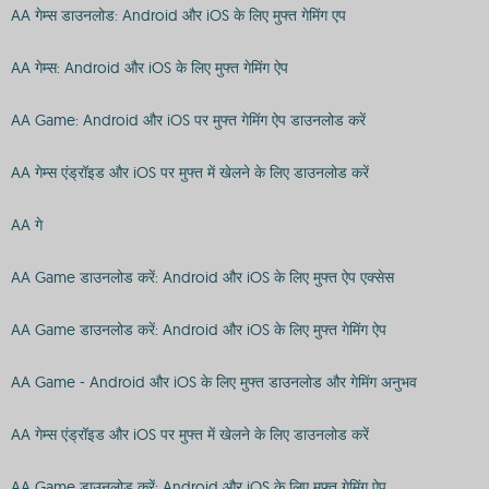
AA गेम्स डाउनलोड: Android और iOS के लिए मुफ्त गेमिंग एप
AA गेम्स: Android और iOS के लिए मुफ्त गेमिंग ऐप
AA Game: Android और iOS पर मुफ्त गेमिंग ऐप डाउनलोड करें
AA गेम्स एंड्रॉइड और iOS पर मुफ्त में खेलने के लिए डाउनलोड करें
AA गे
AA Game डाउनलोड करें: Android और iOS के लिए मुफ्त ऐप एक्सेस
AA Game डाउनलोड करें: Android और iOS के लिए मुफ्त गेमिंग ऐप
AA Game - Android और iOS के लिए मुफ्त डाउनलोड और गेमिंग अनुभव
AA गेम्स एंड्रॉइड और iOS पर मुफ्त में खेलने के लिए डाउनलोड करें
AA Game डाउनलोड करें: Android और iOS के लिए मुफ्त गेमिंग ऐप