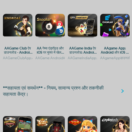
AAGame Club ऐप
AA गेम्स एंड्रॉइड और
AAGame India ऐप
AAgame App:
डाउनलोड - Android
iOS पर मुफ्त में खेलने
डाउनलोड: Android
Android और iOS पर
और iOS प्लेटफ़ॉर्म पर
के लिए डाउनलोड करें
और iOS प्लेटफॉर्म पर
मुफ्त गेम डाउनलोड करें
AAGameClubApp:AndroidऔरiOSपरमुफ्तडाउनलोडAAGameClub:AndroidऔरiOSकेलिएऐप
AAGame:AndroidऔरiOSकेलिएमुफ्तडाउनलोडऔरएक्सेसगाइडAAगेम्सएंड्रॉइ
AAGameIndiaApp:AndroidऔरiOSपरडाउनलोडक
AAgameAppडाउनलोड:A
एक्सेस
एक्सेस
**सहायता एवं समर्थन** - नियम, सामान्य प्रश्न और तकनीकी
सहायता केंद्र।