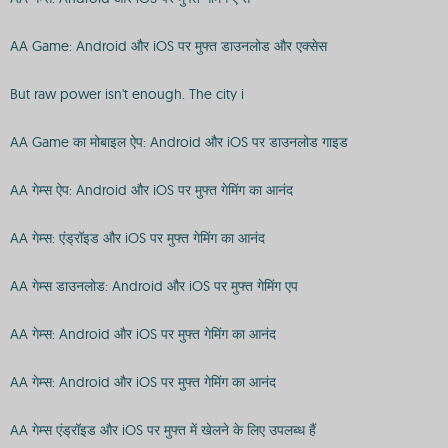
AA Game: Android और iOS पर मुफ्त डाउनलोड और एक्सेस
But raw power isn't enough. The city i
AA Game का मोबाइल ऐप: Android और iOS पर डाउनलोड गाइड
AA गेम्स ऐप: Android और iOS पर मुफ्त गेमिंग का आनंद
AA गेम्स: एंड्रॉइड और iOS पर मुफ्त गेमिंग का आनंद
AA गेम्स डाउनलोड: Android और iOS पर मुफ्त गेमिंग एप
AA गेम्स: Android और iOS पर मुफ्त गेमिंग का आनंद
AA गेम्स: Android और iOS पर मुफ्त गेमिंग का आनंद
AA गेम्स एंड्रॉइड और iOS पर मुफ्त में खेलने के लिए उपलब्ध हैं