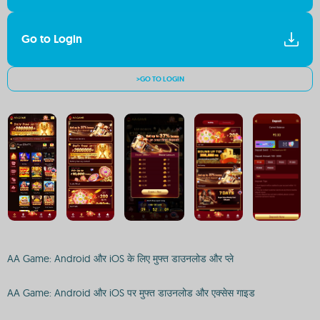
Go to Login
>GO TO LOGIN
AA Game: Android और iOS के लिए मुफ्त डाउनलोड और प्ले
AA Game: Android और iOS पर मुफ्त डाउनलोड और एक्सेस गाइड