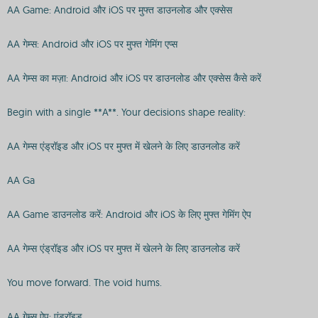
AA Game: Android और iOS पर मुफ्त डाउनलोड और एक्सेस
AA गेम्स: Android और iOS पर मुफ्त गेमिंग एप्स
AA गेम्स का मज़ा: Android और iOS पर डाउनलोड और एक्सेस कैसे करें
Begin with a single **A**. Your decisions shape reality:
AA गेम्स एंड्रॉइड और iOS पर मुफ्त में खेलने के लिए डाउनलोड करें
AA Ga
AA Game डाउनलोड करें: Android और iOS के लिए मुफ्त गेमिंग ऐप
AA गेम्स एंड्रॉइड और iOS पर मुफ्त में खेलने के लिए डाउनलोड करें
You move forward. The void hums.
AA गेम्स ऐप: एंड्रॉइड