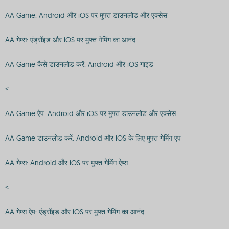
AA Game: Android और iOS पर मुफ्त डाउनलोड और एक्सेस
AA गेम्स: एंड्रॉइड और iOS पर मुफ्त गेमिंग का आनंद
AA Game कैसे डाउनलोड करें: Android और iOS गाइड
<
AA Game ऐप: Android और iOS पर मुफ्त डाउनलोड और एक्सेस
AA Game डाउनलोड करें: Android और iOS के लिए मुफ्त गेमिंग एप
AA गेम्स: Android और iOS पर मुफ्त गेमिंग ऐप्स
<
AA गेम्स ऐप: एंड्रॉइड और iOS पर मुफ्त गेमिंग का आनंद