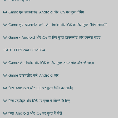
AA Game एप्प डाउनलोड: Android और iOS पर मुफ्त गेमिंग
AA Game एप्प डाउनलोड करें - Android और iOS के लिए मुफ्त गेमिंग प्लेटफॉर्म
AA Game - Android और iOS के लिए मुफ्त डाउनलोड और एक्सेस गाइड
`PATCH FIREWALL OMEGA`
AA Game: Android और iOS के लिए मुफ्त डाउनलोड और प्ले गाइड
AA Game डाउनलोड करें: Android और
AA गेम्स: Android और iOS पर मुफ्त गेमिंग का आनंद
AA गेम्स एंड्रॉइड और iOS पर मुफ्त में खेलने के लिए
AA गेम्स: Android और iOS पर मुफ्त में खेलें