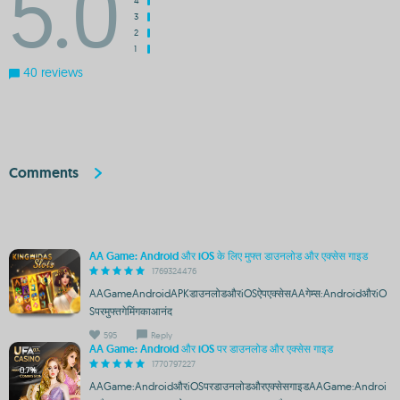
5.0
4
3
2
1
40 reviews
Comments
AA Game: Android और iOS के लिए मुफ्त डाउनलोड और एक्सेस गाइड
1769324476
AAGameAndroidAPKडाउनलोडऔरiOSऐपएक्सेसAAगेम्स:AndroidऔरiO
Sपरमुफ्तगेमिंगकाआनंद
595
Reply
AA Game: Android और iOS पर डाउनलोड और एक्सेस गाइड
1770797227
AAGame:AndroidऔरiOSपरडाउनलोडऔरएक्सेसगाइडAAGame:Androi