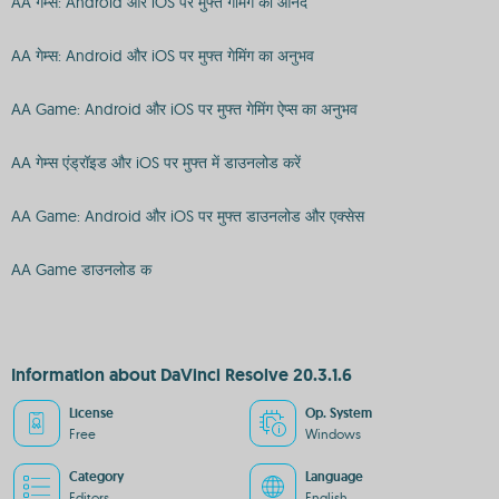
AA गेम्स: Android और iOS पर मुफ्त गेमिंग का आनंद
AA गेम्स: Android और iOS पर मुफ्त गेमिंग का अनुभव
AA Game: Android और iOS पर मुफ्त गेमिंग ऐप्स का अनुभव
AA गेम्स एंड्रॉइड और iOS पर मुफ्त में डाउनलोड करें
AA Game: Android और iOS पर मुफ्त डाउनलोड और एक्सेस
AA Game डाउनलोड क
Information about DaVinci Resolve 20.3.1.6
License
Op. System
Free
Windows
Category
Language
Editors
English