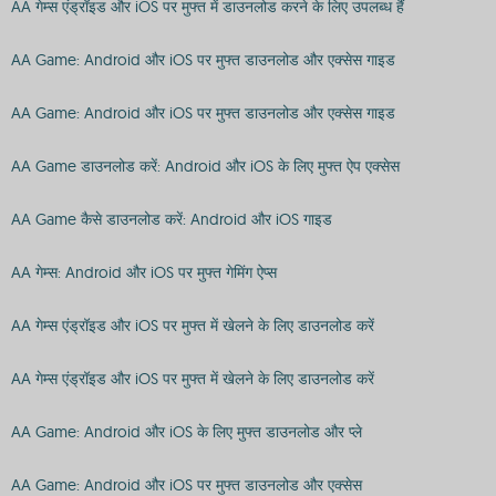
AA गेम्स एंड्रॉइड और iOS पर मुफ्त में डाउनलोड करने के लिए उपलब्ध हैं
AA Game: Android और iOS पर मुफ्त डाउनलोड और एक्सेस गाइड
AA Game: Android और iOS पर मुफ्त डाउनलोड और एक्सेस गाइड
AA Game डाउनलोड करें: Android और iOS के लिए मुफ्त ऐप एक्सेस
AA Game कैसे डाउनलोड करें: Android और iOS गाइड
AA गेम्स: Android और iOS पर मुफ्त गेमिंग ऐप्स
AA गेम्स एंड्रॉइड और iOS पर मुफ्त में खेलने के लिए डाउनलोड करें
AA गेम्स एंड्रॉइड और iOS पर मुफ्त में खेलने के लिए डाउनलोड करें
AA Game: Android और iOS के लिए मुफ्त डाउनलोड और प्ले
AA Game: Android और iOS पर मुफ्त डाउनलोड और एक्सेस