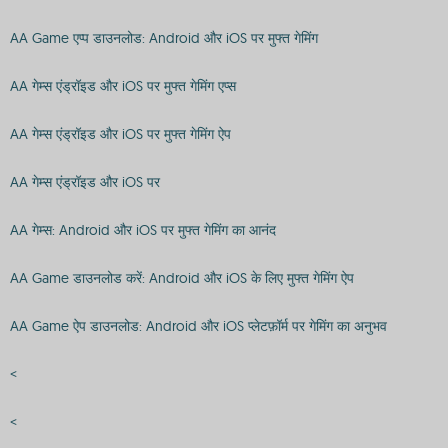
AA Game एप्प डाउनलोड: Android और iOS पर मुफ्त गेमिंग
AA गेम्स एंड्रॉइड और iOS पर मुफ्त गेमिंग एप्स
AA गेम्स एंड्रॉइड और iOS पर मुफ्त गेमिंग ऐप
AA गेम्स एंड्रॉइड और iOS पर
AA गेम्स: Android और iOS पर मुफ्त गेमिंग का आनंद
AA Game डाउनलोड करें: Android और iOS के लिए मुफ्त गेमिंग ऐप
AA Game ऐप डाउनलोड: Android और iOS प्लेटफ़ॉर्म पर गेमिंग का अनुभव
<
<