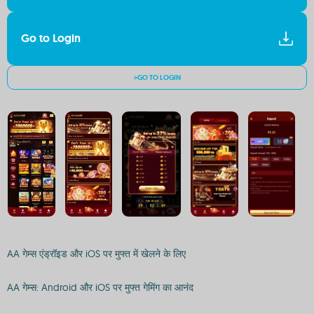
Go to Login
>GO TO LOGIN
AA गेम्स एंड्रॉइड और iOS पर मुफ्त में खेलने के लिए
AA गेम्स: Android और iOS पर मुफ्त गेमिंग का आनंद