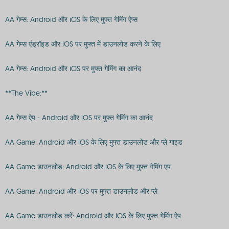
AA गेम्स: Android और iOS के लिए मुफ्त गेमिंग ऐप्स
AA गेम्स एंड्रॉइड और iOS पर मुफ्त में डाउनलोड करने के लिए
AA गेम्स: Android और iOS पर मुफ्त गेमिंग का आनंद
**The Vibe:**
AA गेम्स ऐप - Android और iOS पर मुफ्त गेमिंग का आनंद
AA Game: Android और iOS के लिए मुफ्त डाउनलोड और प्ले गाइड
AA Game डाउनलोड: Android और iOS के लिए मुफ्त गेमिंग एप
AA Game: Android और iOS पर मुफ्त डाउनलोड और प्ले
AA Game डाउनलोड करें: Android और iOS के लिए मुफ्त गेमिंग ऐप