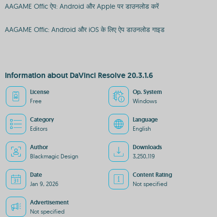
AAGAME Offic ऐप: Android और Apple पर डाउनलोड करें
AAGAME Offic: Android और iOS के लिए ऐप डाउनलोड गाइड
Information about DaVinci Resolve 20.3.1.6
License
Op. System
Free
Windows
Category
Language
Editors
English
Author
Downloads
Blackmagic Design
3,250,119
Date
Content Rating
Jan 9, 2026
Not specified
Advertisement
Not specified