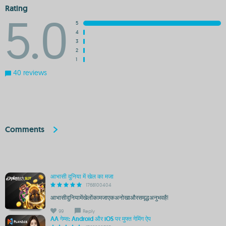
Rating
5.0
5
4
3
2
1
40 reviews
Comments
आभासी दुनिया में खेल का मजा
1768100404
आभासीदुनियामेंखेलोंकामजाएकअनोखाऔरसमृद्धअनुभवहै!
99
Reply
AA गेम्स: Android और iOS पर मुफ्त गेमिंग ऐप