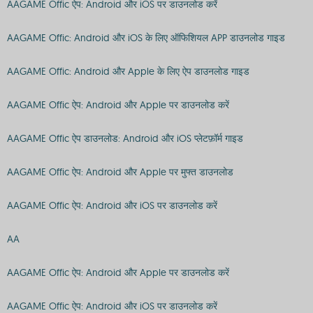
AAGAME Offic ऐप: Android और iOS पर डाउनलोड करें
AAGAME Offic: Android और iOS के लिए ऑफिशियल APP डाउनलोड गाइड
AAGAME Offic: Android और Apple के लिए ऐप डाउनलोड गाइड
AAGAME Offic ऐप: Android और Apple पर डाउनलोड करें
AAGAME Offic ऐप डाउनलोड: Android और iOS प्लेटफ़ॉर्म गाइड
AAGAME Offic ऐप: Android और Apple पर मुफ्त डाउनलोड
AAGAME Offic ऐप: Android और iOS पर डाउनलोड करें
AA
AAGAME Offic ऐप: Android और Apple पर डाउनलोड करें
AAGAME Offic ऐप: Android और iOS पर डाउनलोड करें