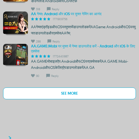
डाउनलोड:AndroidऔरiOSप्लेटफ़
318
Reply
AA गेम्स: Android और iOS पर मुफ्त गेमिंग का आनंद
1771909756
AAगेम्सएंड्रॉइडऔरiOSपरमुफ्तमेंडाउनलोडकरेंAAGame:AndroidऔरiOSपरमु
फ्तडाउनलोडऔरएक्सेसAAगेम्
288
Reply
AA.GAME:Mobi पर मुफ्त में गेम्स डाउनलोड करें - Android और iOS के लिए
एक्सेस
1772440887
AA.GAMEमोबाइलऐप:AndroidऔरiOSपरएक्सेसकरेंAA.GAME:Mobi-
AndroidऔरiOSकेलिएऐपडाउनलोडकरेंAA.GA
90
Reply
SEE MORE