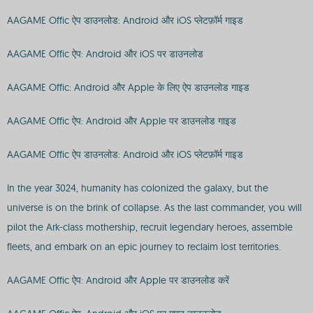
AAGAME Offic ऐप डाउनलोड: Android और iOS प्लेटफ़ॉर्म गाइड
AAGAME Offic ऐप: Android और iOS पर डाउनलोड
AAGAME Offic: Android और Apple के लिए ऐप डाउनलोड गाइड
AAGAME Offic ऐप: Android और Apple पर डाउनलोड गाइड
AAGAME Offic ऐप डाउनलोड: Android और iOS प्लेटफ़ॉर्म गाइड
In the year 3024, humanity has colonized the galaxy, but the
universe is on the brink of collapse. As the last commander, you will
pilot the Ark-class mothership, recruit legendary heroes, assemble
fleets, and embark on an epic journey to reclaim lost territories.
AAGAME Offic ऐप: Android और Apple पर डाउनलोड करें