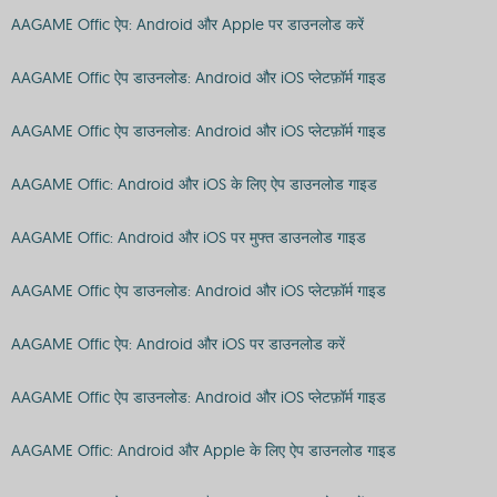
AAGAME Offic ऐप: Android और Apple पर डाउनलोड करें
AAGAME Offic ऐप डाउनलोड: Android और iOS प्लेटफ़ॉर्म गाइड
AAGAME Offic ऐप डाउनलोड: Android और iOS प्लेटफ़ॉर्म गाइड
AAGAME Offic: Android और iOS के लिए ऐप डाउनलोड गाइड
AAGAME Offic: Android और iOS पर मुफ्त डाउनलोड गाइड
AAGAME Offic ऐप डाउनलोड: Android और iOS प्लेटफ़ॉर्म गाइड
AAGAME Offic ऐप: Android और iOS पर डाउनलोड करें
AAGAME Offic ऐप डाउनलोड: Android और iOS प्लेटफ़ॉर्म गाइड
AAGAME Offic: Android और Apple के लिए ऐप डाउनलोड गाइड