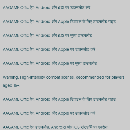
AAGAME Offic ऐप: Android और iOS पर डाउनलोड करें
AAGAME Offic ऐप: Android और Apple डिवाइस के लिए डाउनलोड गाइड
AAGAME Offic ऐप: Android और iOS पर मुफ्त डाउनलोड
AAGAME Offic ऐप: Android और Apple पर डाउनलोड करें
AAGAME Offic ऐप: Android और Apple पर मुफ्त डाउनलोड
Warning: High-intensity combat scenes. Recommended for players
aged 16+.
AAGAME Offic ऐप: Android और Apple डिवाइस के लिए डाउनलोड गाइड
AAGAME Offic ऐप: Android और Apple पर डाउनलोड करें
AAGAME Offic ऐप डाउनलोड: Android और iOS प्लेटफ़ॉर्म पर एक्सेस