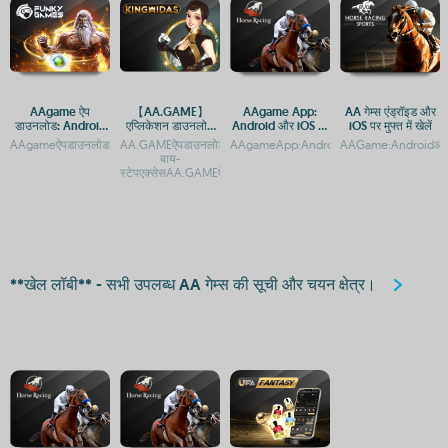
AAgame ऐप
【AA.GAME】
AAgame App:
AA गेम्स एंड्रॉइड और
डाउनलोड: Android
एप्लिकेशन डाउनलोड
Android और iOS पर
iOS पर मुफ्त में खेलें
और iOS प्लेटफ़ॉर्म पर
और इंस्टॉलेशन गाइड
मुफ्त गेम डाउनलोड करें
AAgameऐपडाउनलोड:AndroidऔरiOSप्लेटफ़ॉर्मपरगेमिंगएक्सेसAAgameऐपडाउनलोड:AndroidऔरiO
AA.GAMEऐपडाउनलोडगाइड:AndroidऔरiOSप्लेटफ़ॉर्मकेलिएस्टेप-
AAgameApp:AndroidऔरiOSकेलिएगेमिंगप्लेटफ
AAGame:AndroidऔरiOSक
गेमिंग एक्सेस
बाय-
स्टेपएक्सेसAA.GAMEऐपडाउनलोड:A
**खेल लॉबी** - सभी उपलब्ध AA गेम्स की सूची और चयन क्षेत्र।