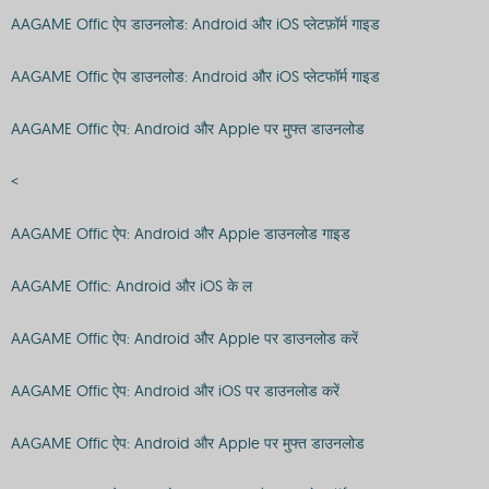
AAGAME Offic ऐप डाउनलोड: Android और iOS प्लेटफ़ॉर्म गाइड
AAGAME Offic ऐप डाउनलोड: Android और iOS प्लेटफॉर्म गाइड
AAGAME Offic ऐप: Android और Apple पर मुफ्त डाउनलोड
<
AAGAME Offic ऐप: Android और Apple डाउनलोड गाइड
AAGAME Offic: Android और iOS के ल
AAGAME Offic ऐप: Android और Apple पर डाउनलोड करें
AAGAME Offic ऐप: Android और iOS पर डाउनलोड करें
AAGAME Offic ऐप: Android और Apple पर मुफ्त डाउनलोड