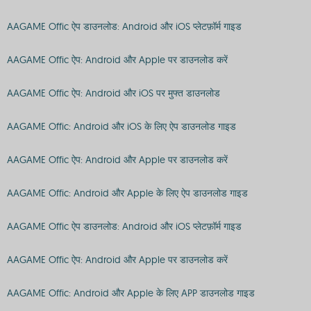
AAGAME Offic ऐप डाउनलोड: Android और iOS प्लेटफ़ॉर्म गाइड
AAGAME Offic ऐप: Android और Apple पर डाउनलोड करें
AAGAME Offic ऐप: Android और iOS पर मुफ्त डाउनलोड
AAGAME Offic: Android और iOS के लिए ऐप डाउनलोड गाइड
AAGAME Offic ऐप: Android और Apple पर डाउनलोड करें
AAGAME Offic: Android और Apple के लिए ऐप डाउनलोड गाइड
AAGAME Offic ऐप डाउनलोड: Android और iOS प्लेटफ़ॉर्म गाइड
AAGAME Offic ऐप: Android और Apple पर डाउनलोड करें
AAGAME Offic: Android और Apple के लिए APP डाउनलोड गाइड