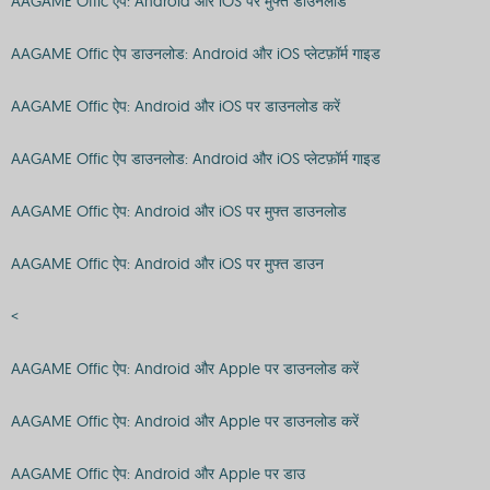
AAGAME Offic ऐप: Android और iOS पर मुफ्त डाउनलोड
AAGAME Offic ऐप डाउनलोड: Android और iOS प्लेटफ़ॉर्म गाइड
AAGAME Offic ऐप: Android और iOS पर डाउनलोड करें
AAGAME Offic ऐप डाउनलोड: Android और iOS प्लेटफ़ॉर्म गाइड
AAGAME Offic ऐप: Android और iOS पर मुफ्त डाउनलोड
AAGAME Offic ऐप: Android और iOS पर मुफ्त डाउन
<
AAGAME Offic ऐप: Android और Apple पर डाउनलोड करें
AAGAME Offic ऐप: Android और Apple पर डाउनलोड करें
AAGAME Offic ऐप: Android और Apple पर डाउ