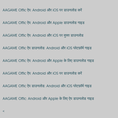
AAGAME Offic ऐप: Android और iOS पर डाउनलोड करें
AAGAME Offic ऐप: Android और Apple डाउनलोड गाइड
AAGAME Offic ऐप: Android और iOS पर मुफ्त डाउनलोड
AAGAME Offic ऐप डाउनलोड: Android और iOS प्लेटफ़ॉर्म गाइड
AAGAME Offic ऐप: Android और Apple के लिए डाउनलोड गाइड
AAGAME Offic ऐप: Android और iOS पर डाउनलोड करें
AAGAME Offic ऐप डाउनलोड: Android और iOS प्लेटफ़ॉर्म गाइड
AAGAME Offic: Android और Apple के लिए ऐप डाउनलोड गाइड
<