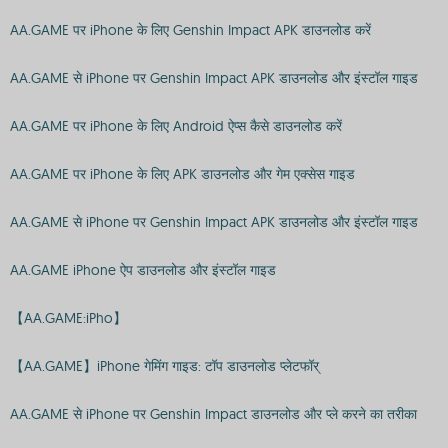
AA.GAME पर iPhone के लिए Genshin Impact APK डाउनलोड करें
AA.GAME से iPhone पर Genshin Impact APK डाउनलोड और इंस्टॉल गाइड
AA.GAME पर iPhone के लिए Android ऐप्स कैसे डाउनलोड करें
AA.GAME पर iPhone के लिए APK डाउनलोड और गेम एक्सेस गाइड
AA.GAME से iPhone पर Genshin Impact APK डाउनलोड और इंस्टॉल गाइड
AA.GAME iPhone ऐप डाउनलोड और इंस्टॉल गाइड
【AA.GAME:iPho】
【AA.GAME】iPhone गेमिंग गाइड: टॉप डाउनलोड प्लेटफॉर्
AA.GAME से iPhone पर Genshin Impact डाउनलोड और प्ले करने का तरीका