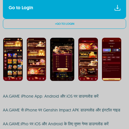
Go to Login
>GO TO LOGIN
AA.GAME iPhone App: Android और iOS पर डाउनलोड करें
AA.GAME से iPhone पर Genshin Impact APK डाउनलोड और इंस्टॉल गाइड
AA.GAME:iPho पर iOS और Android के लिए मुफ्त गेम्स डाउनलोड करें