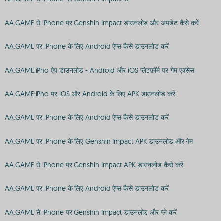
AA.GAME से iPhone पर Genshin Impact डाउनलोड और अपडेट कैसे करें
AA.GAME पर iPhone के लिए Android ऐप्स कैसे डाउनलोड करें
AA.GAME:iPho ऐप डाउनलोड - Android और iOS प्लेटफ़ॉर्म पर गेम एक्सेस
AA.GAME:iPho पर iOS और Android के लिए APK डाउनलोड करें
AA.GAME पर iPhone के लिए Android ऐप्स कैसे डाउनलोड करें
AA.GAME पर iPhone के लिए Genshin Impact APK डाउनलोड और गेम
AA.GAME से iPhone पर Genshin Impact APK डाउनलोड कैसे करें
AA.GAME पर iPhone के लिए Android ऐप्स कैसे डाउनलोड करें
AA.GAME से iPhone पर Genshin Impact डाउनलोड और प्ले करें