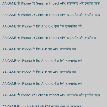
AA.GAME से iPhone पर Genshin Impact APK डाउनलोड और इंस्टॉल गाइड
AA.GAME से iPhone पर Genshin Impact APK डाउनलोड और इंस्टॉल गाइड
AA.GAME पर iPhone के लिए Android ऐप्स कैसे डाउनलोड करें
AA.GAME से iPhone पर Genshin Impact APK डाउनलोड और इंस्टॉल क
AA.GAME पर iPhone के लिए APP और APK डाउनलोड करें
AA.GAME पर iPhone के लिए Android ऐप्स कैसे डाउनलोड करें
AA.GAME पर iPhone के लिए APP और APK डाउनलोड करें
AA.GAME पर iPhone के लिए Android ऐप्स कैसे डाउनलोड करें
AA.GAME से iPhone पर Genshin Impact APK डाउनलोड और इंस्टॉल गाइड
AA.GAME:iPho - Android और iOS के लिए मुफ्त ऐप डाउनलोड