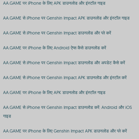
AA.GAME पर iPhone के लिए APK डाउनलोड और इंस्टॉल गाइड
AA.GAME से iPhone पर Genshin Impact APK डाउनलोड और इंस्टॉल गाइड
AA.GAME से iPhone पर Genshin Impact डाउनलोड और प्ले करें
AA.GAME पर iPhone के लिए Android ऐप्स कैसे डाउनलोड करें
AA.GAME से iPhone पर Genshin Impact डाउनलोड और अपडेट कैसे करें
AA.GAME से iPhone पर Genshin Impact APK डाउनलोड और इंस्टॉल करें
AA.GAME पर iPhone के लिए APK डाउनलोड और इंस्टॉल गाइड
AA.GAME से iPhone पर Genshin Impact डाउनलोड करें: Android और iOS
गाइड
AA.GAME पर iPhone के लिए Genshin Impact APK डाउनलोड और प्ले करें