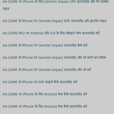
AA.GAME पर iPhone के लिए Genshin Impact APK डाउनलोड और गेम एक्सेस
गाइड
AA.GAME से iPhone पर Genshin Impact APK डाउनलोड और इंस्टॉल गाइड
AA.GAME:iPho पर Android और iOS के लिए मोबाइल गेम्स डाउनलोड करें
AA.GAME से iPhone पर Genshin Impact डाउनलोड कैसे करें
AA.GAME से iPhone पर Genshin Impact डाउनलोड और प्ले करने का तरीका
AA.GAME से iPhone पर Genshin Impact डाउनलोड और प्ले करें
AA.GAME से iPhone पर APK फ़ाइलें कैसे डाउनलोड करें
AA.GAME पर iPhone के लिए Android ऐप्स कैसे डाउनलोड करें
AA.GAME पर iPhone के लिए Android ऐप्स कैसे डाउनलोड करें