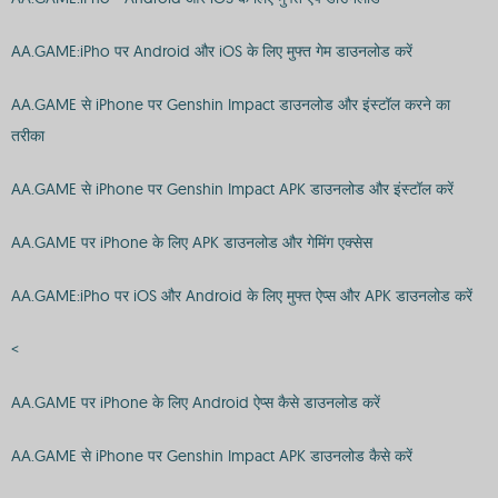
AA.GAME:iPho पर Android और iOS के लिए मुफ्त गेम डाउनलोड करें
AA.GAME से iPhone पर Genshin Impact डाउनलोड और इंस्टॉल करने का
तरीका
AA.GAME से iPhone पर Genshin Impact APK डाउनलोड और इंस्टॉल करें
AA.GAME पर iPhone के लिए APK डाउनलोड और गेमिंग एक्सेस
AA.GAME:iPho पर iOS और Android के लिए मुफ्त ऐप्स और APK डाउनलोड करें
<
AA.GAME पर iPhone के लिए Android ऐप्स कैसे डाउनलोड करें
AA.GAME से iPhone पर Genshin Impact APK डाउनलोड कैसे करें