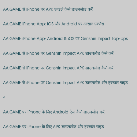
AA.GAME से iPhone पर APK फ़ाइलें कैसे डाउनलोड करें
AA.GAME iPhone App: iOS और Android पर आसान एक्सेस
AA.GAME iPhone App: Android & iOS पर Genshin Impact Top-Ups
AA.GAME से iPhone पर Genshin Impact APK डाउनलोड कैसे करें
AA.GAME से iPhone पर Genshin Impact APK डाउनलोड कैसे करें
AA.GAME से iPhone पर Genshin Impact APK डाउनलोड और इंस्टॉल गाइड
<
AA.GAME पर iPhone के लिए Android ऐप्स कैसे डाउनलोड करें
AA.GAME पर iPhone के लिए APK डाउनलोड और इंस्टॉल गाइड