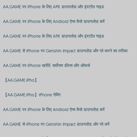
AA.GAME पर iPhone के लिए APK डाउनलोड और इंस्टॉल गाइड
AA.GAME पर iPhone के लिए Android ऐप्स कैसे डाउनलोड करें
AA.GAME पर iPhone के लिए APK डाउनलोड और इंस्टॉल गाइड
AA.GAME से iPhone पर Genshin Impact डाउनलोड और प्ले करने का तरीका
AA.GAME पर iPhone खरीदें: सर्वोत्तम डील्स और ऑफर्स
【AA.GAME:iPho】
【AA.GAME:iPho】iPhone गेमिंग
AA.GAME पर iPhone के लिए Android ऐप्स कैसे डाउनलोड करें
AA.GAME से iPhone पर Genshin Impact डाउनलोड और प्ले करें