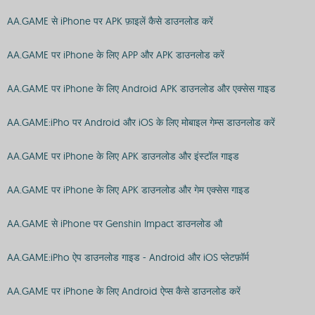
AA.GAME से iPhone पर APK फ़ाइलें कैसे डाउनलोड करें
AA.GAME पर iPhone के लिए APP और APK डाउनलोड करें
AA.GAME पर iPhone के लिए Android APK डाउनलोड और एक्सेस गाइड
AA.GAME:iPho पर Android और iOS के लिए मोबाइल गेम्स डाउनलोड करें
AA.GAME पर iPhone के लिए APK डाउनलोड और इंस्टॉल गाइड
AA.GAME पर iPhone के लिए APK डाउनलोड और गेम एक्सेस गाइड
AA.GAME से iPhone पर Genshin Impact डाउनलोड औ
AA.GAME:iPho ऐप डाउनलोड गाइड - Android और iOS प्लेटफ़ॉर्म
AA.GAME पर iPhone के लिए Android ऐप्स कैसे डाउनलोड करें