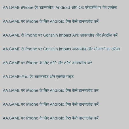
AA.GAME iPhone ऐप डाउनलोड: Android और iOS प्लेटफ़ॉर्म पर गेम एक्सेस
AA.GAME पर iPhone के लिए Android ऐप्स कैसे डाउनलोड करें
AA.GAME से iPhone पर Genshin Impact APK डाउनलोड और इंस्टॉल करें
AA.GAME से iPhone पर Genshin Impact डाउनलोड और प्ले करने का तरीका
AA.GAME पर iPhone के लिए APP और APK डाउनलोड करें
AA.GAME:iPho ऐप डाउनलोड और एक्सेस गाइड
AA.GAME पर iPhone के लिए Android ऐप्स कैसे डाउनलोड कर
AA.GAME पर iPhone के लिए Android ऐप्स कैसे डाउनलोड करें
AA.GAME पर iPhone के लिए Android ऐप्स कैसे डाउनलोड करें