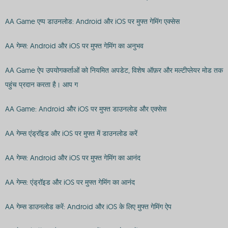
AA Game एप्प डाउनलोड: Android और iOS पर मुफ्त गेमिंग एक्सेस
AA गेम्स: Android और iOS पर मुफ्त गेमिंग का अनुभव
AA Game ऐप उपयोगकर्ताओं को नियमित अपडेट, विशेष ऑफ़र और मल्टीप्लेयर मोड तक
पहुंच प्रदान करता है। आप ग
AA Game: Android और iOS पर मुफ्त डाउनलोड और एक्सेस
AA गेम्स एंड्रॉइड और iOS पर मुफ्त में डाउनलोड करें
AA गेम्स: Android और iOS पर मुफ्त गेमिंग का आनंद
AA गेम्स: एंड्रॉइड और iOS पर मुफ्त गेमिंग का आनंद
AA गेम्स डाउनलोड करें: Android और iOS के लिए मुफ्त गेमिंग ऐप