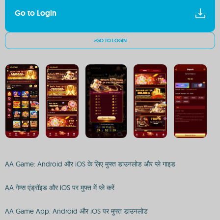
Go to Login
>GO TO LOGIN
AA Game: Android और iOS के लिए मुफ्त डाउनलोड और प्ले गाइड
AA गेम्स एंड्रॉइड और iOS पर मुफ्त में प्ले करें
AA Game App: Android और iOS पर मुफ्त डाउनलोड