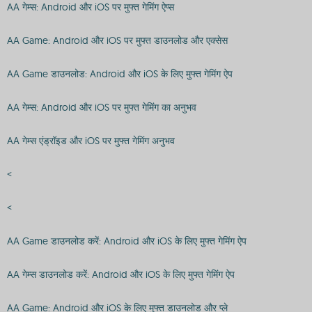
AA गेम्स: Android और iOS पर मुफ्त गेमिंग ऐप्स
AA Game: Android और iOS पर मुफ्त डाउनलोड और एक्सेस
AA Game डाउनलोड: Android और iOS के लिए मुफ्त गेमिंग ऐप
AA गेम्स: Android और iOS पर मुफ्त गेमिंग का अनुभव
AA गेम्स एंड्रॉइड और iOS पर मुफ्त गेमिंग अनुभव
<
<
AA Game डाउनलोड करें: Android और iOS के लिए मुफ्त गेमिंग ऐप
AA गेम्स डाउनलोड करें: Android और iOS के लिए मुफ्त गेमिंग ऐप
AA Game: Android और iOS के लिए मुफ्त डाउनलोड और प्ले