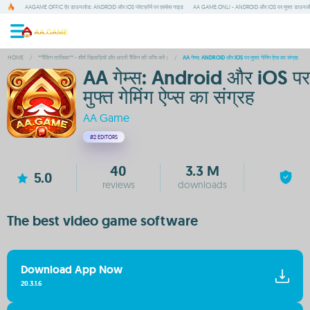
AAGAME OFFIC ऐप डाउनलोड: ANDROID और IOS प्लेटफ़ॉर्म पर एक्सेस गाइड
AA GAME:ONLI - ANDROID और IOS पर मुफ्त डाउनल
HOME
/
**रैंकिंग तालिका** - शीर्ष खिलाड़ियों और अपनी रैंकिंग की जाँच करें।
/
AA गेम्स: ANDROID और IOS पर मुफ्त गेमिंग ऐप्स का संग्रह
AA गेम्स: Android और iOS पर
मुफ्त गेमिंग ऐप्स का संग्रह
AA Game
#2
EDITORS
40
3.3 M
5.0
reviews
downloads
The best video game software
Download App Now
20.3.1.6