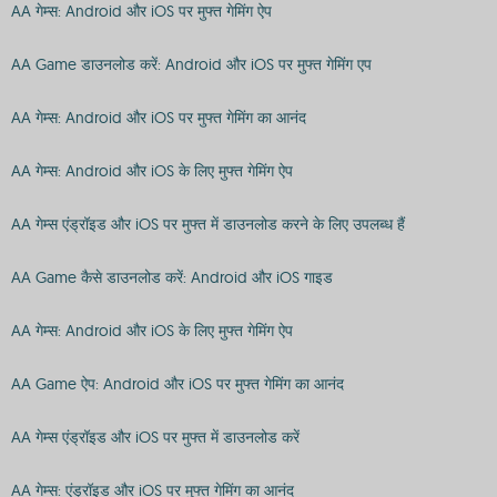
AA गेम्स: Android और iOS पर मुफ्त गेमिंग ऐप
AA Game डाउनलोड करें: Android और iOS पर मुफ्त गेमिंग एप
AA गेम्स: Android और iOS पर मुफ्त गेमिंग का आनंद
AA गेम्स: Android और iOS के लिए मुफ्त गेमिंग ऐप
AA गेम्स एंड्रॉइड और iOS पर मुफ्त में डाउनलोड करने के लिए उपलब्ध हैं
AA Game कैसे डाउनलोड करें: Android और iOS गाइड
AA गेम्स: Android और iOS के लिए मुफ्त गेमिंग ऐप
AA Game ऐप: Android और iOS पर मुफ्त गेमिंग का आनंद
AA गेम्स एंड्रॉइड और iOS पर मुफ्त में डाउनलोड करें
AA गेम्स: एंड्रॉइड और iOS पर मुफ्त गेमिंग का आनंद