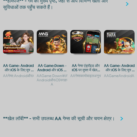
**होमपेज** - गेम का मुख्य पृष्ठ, जहाँ से आप विभिन्न खेलों और
सुविधाओं तक पहुँच सकते हैं।
AA Game: Android
AA Game:Down -
AA गेम्स एंड्रॉइड और
AA Game: Android
और iOS के लिए मुफ्त
Android और iOS पर
iOS पर मुफ्त में खेलने
और iOS के लिए मुफ्त
डाउनलोड और प्ले
डाउनलोड और एक्सेस
के लिए डाउनलोड करें
डाउनलोड और एक्सेस
AAगेम्स:AndroidऔरiOSपरमुफ्तगेमिंगकाआनंदAAGame:AndroidऔरiOSपरमुफ्तडाउनलोडऔरएक्से
AAGame:DownकाAndroidऔरiOSऐपडाउनलोडकरेंAAGame:Down-
AAगेम्सकामोबाइलअनुभव:AndroidऔरiOSपरडाउनलो
AAGameAndroidAPKडाउ
गाइड
गाइड
AndroidऔरiOSपरडाउनलोडकरेंAAGame:Down-
A
**खेल लॉबी** - सभी उपलब्ध AA गेम्स की सूची और चयन क्षेत्र।