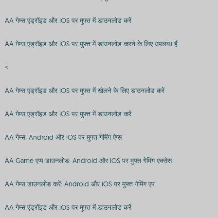
AA गेम्स एंड्रॉइड और iOS पर मुफ्त में डाउनलोड करें
AA गेम्स एंड्रॉइड और iOS पर मुफ्त में डाउनलोड करने के लिए उपलब्ध हैं
<
AA गेम्स एंड्रॉइड और iOS पर मुफ्त में खेलने के लिए डाउनलोड करें
AA गेम्स एंड्रॉइड और iOS पर मुफ्त में डाउनलोड करें
AA गेम्स: Android और iOS पर मुफ्त गेमिंग ऐप्स
AA Game एप्प डाउनलोड: Android और iOS पर मुफ्त गेमिंग एक्सेस
AA गेम्स डाउनलोड करें: Android और iOS पर मुफ्त गेमिंग एप
AA गेम्स एंड्रॉइड और iOS पर मुफ्त में डाउनलोड करें