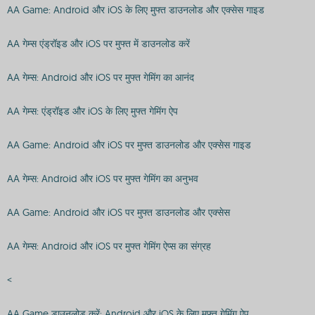
AA Game: Android और iOS के लिए मुफ्त डाउनलोड और एक्सेस गाइड
AA गेम्स एंड्रॉइड और iOS पर मुफ्त में डाउनलोड करें
AA गेम्स: Android और iOS पर मुफ्त गेमिंग का आनंद
AA गेम्स: एंड्रॉइड और iOS के लिए मुफ्त गेमिंग ऐप
AA Game: Android और iOS पर मुफ्त डाउनलोड और एक्सेस गाइड
AA गेम्स: Android और iOS पर मुफ्त गेमिंग का अनुभव
AA Game: Android और iOS पर मुफ्त डाउनलोड और एक्सेस
AA गेम्स: Android और iOS पर मुफ्त गेमिंग ऐप्स का संग्रह
<
AA Game डाउनलोड करें: Android और iOS के लिए मुफ्त गेमिंग ऐप