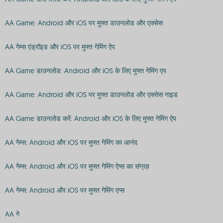
AA Game: Android और iOS पर मुफ्त डाउनलोड और एक्सेस
AA गेम्स एंड्रॉइड और iOS पर मुफ्त गेमिंग ऐप
AA Game डाउनलोड: Android और iOS के लिए मुफ्त गेमिंग एप
AA Game: Android और iOS पर मुफ्त डाउनलोड और एक्सेस गाइड
AA Game डाउनलोड करें: Android और iOS के लिए मुफ्त गेमिंग ऐप
AA गेम्स: Android और iOS पर मुफ्त गेमिंग का आनंद
AA गेम्स: Android और iOS पर मुफ्त गेमिंग ऐप्स का संग्रह
AA गेम्स: Android और iOS पर मुफ्त गेमिंग एप्स
AA गे