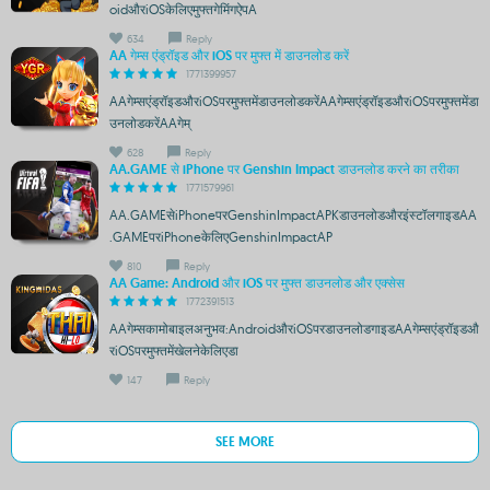
oidऔरiOSकेलिएमुफ्तगेमिंगऐपA
634
Reply
AA गेम्स एंड्रॉइड और iOS पर मुफ्त में डाउनलोड करें
1771399957
AAगेम्सएंड्रॉइडऔरiOSपरमुफ्तमेंडाउनलोडकरेंAAगेम्सएंड्रॉइडऔरiOSपरमुफ्तमेंडा
उनलोडकरेंAAगेम्
628
Reply
AA.GAME से iPhone पर Genshin Impact डाउनलोड करने का तरीका
1771579961
AA.GAMEसेiPhoneपरGenshinImpactAPKडाउनलोडऔरइंस्टॉलगाइडAA
.GAMEपरiPhoneकेलिएGenshinImpactAP
810
Reply
AA Game: Android और iOS पर मुफ्त डाउनलोड और एक्सेस
1772391513
AAगेम्सकामोबाइलअनुभव:AndroidऔरiOSपरडाउनलोडगाइडAAगेम्सएंड्रॉइडऔ
रiOSपरमुफ्तमेंखेलनेकेलिएडा
147
Reply
SEE MORE