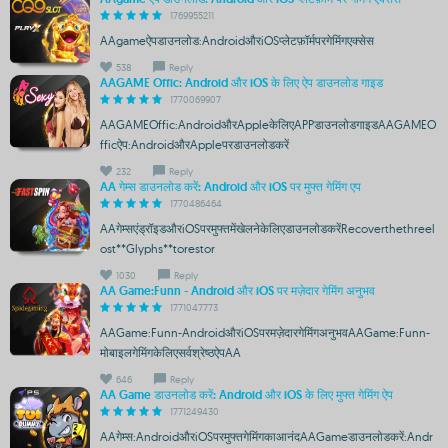
1769955211
AAgameऐपडाउनलोड:AndroidऔरiOSप्लेटफ़ॉर्मपरगेमिंगएक्सेस
538
Reply
AAGAME Offic: Android और iOS के लिए ऐप डाउनलोड गाइड
1770069907
AAGAMEOffic:AndroidऔरAppleकेलिएAPPडाउनलोडगाइडAAGAMEO
fficऐप:AndroidऔरAppleपरडाउनलोडकरें
232
Reply
AA गेम्स डाउनलोड करें: Android और iOS पर मुफ्त गेमिंग एप
1770486464
AAगेम्सएंड्रॉइडऔरiOSपरमुफ्तमेंखेलनेकेलिएडाउनलोडकरेंRecoverthethreel
ost**Glyphs**torestor
1030
Reply
AA Game:Funn - Android और iOS पर मज़ेदार गेमिंग अनुभव
1771047773
AAGame:Funn-AndroidऔरiOSपरमज़ेदारगेमिंगअनुभवAAGame:Funn-
मोबाइलगेमिंगकेलिएसर्वश्रेष्ठऐपAA
646
Reply
AA Game डाउनलोड करें: Android और iOS के लिए मुफ्त गेमिंग ऐप
1771249430
AAगेम्स:AndroidऔरiOSपरमुफ्तगेमिंगकाआनंदAAGameडाउनलोडकरें:Andr