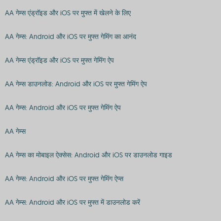
AA गेम्स एंड्रॉइड और iOS पर मुफ्त में खेलने के लिए
AA गेम्स: Android और iOS पर मुफ्त गेमिंग का आनंद
AA गेम्स एंड्रॉइड और iOS पर मुफ्त गेमिंग ऐप
AA गेम्स डाउनलोड: Android और iOS पर मुफ्त गेमिंग ऐप
AA गेम्स: Android और iOS पर मुफ्त गेमिंग ऐप
AA गेम्स
AA गेम्स का मोबाइल ऐक्सेस: Android और iOS पर डाउनलोड गाइड
AA गेम्स: Android और iOS पर मुफ्त गेमिंग ऐप्स
AA गेम्स: Android और iOS पर मुफ्त में डाउनलोड करें