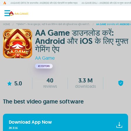
AAGAME OFFIC ऐप डाउनलोड: ANDROID और IOS प्लेटफ़ॉर्म पर एक्सेस गाइड
AA GAME:ONLI - ANDROID और IOS पर मुफ्त डाउनल
HOME
/
**होमपेज** - गेम का मुख्य पृष्ठ, जहाँ से आप विभिन्न खेलों और सुविधाओं तक पहुँच सकते हैं।
/
AA GAME डाउनलोड करें: ANDROID और IO
AA Game डाउनलोड करें:
Android और iOS के लिए मुफ्त
गेमिंग ऐप
AA Game
#2
EDITORS
40
3.3 M
5.0
reviews
downloads
The best video game software
Download App Now
20.3.1.6