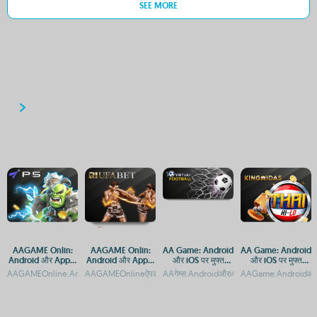
SEE MORE
AAGAME Onlin:
AAGAME Onlin:
AA Game: Android
AA Game: Android
Android और Apple
Android और Apple
और iOS पर मुफ्त
और iOS पर मुफ्त
पर एक्सेस करें
के लिए APP डाउनलोड
डाउनलोड और एक्सेस
डाउनलोड और एक्सेस
AAGAMEOnline:AndroidऔरAppleडिवाइसपरएक्सेसकरेंAAGAMEOnlin:AndroidऔरiOSपरऐ
AAGAMEOnlineऐपडाउनलोड:AndroidऔरiOSप्लेटफ़ॉर्मगाइडAAGAMEOn
AAगेम्स:AndroidऔरiOSपरमुफ्तAAगेम्सऐप:Andro
AAGame:AndroidऔरiOS
गाइड
गाइड