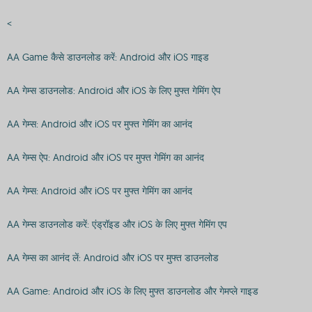
<
AA Game कैसे डाउनलोड करें: Android और iOS गाइड
AA गेम्स डाउनलोड: Android और iOS के लिए मुफ्त गेमिंग ऐप
AA गेम्स: Android और iOS पर मुफ्त गेमिंग का आनंद
AA गेम्स ऐप: Android और iOS पर मुफ्त गेमिंग का आनंद
AA गेम्स: Android और iOS पर मुफ्त गेमिंग का आनंद
AA गेम्स डाउनलोड करें: एंड्रॉइड और iOS के लिए मुफ्त गेमिंग एप
AA गेम्स का आनंद लें: Android और iOS पर मुफ्त डाउनलोड
AA Game: Android और iOS के लिए मुफ्त डाउनलोड और गेमप्ले गाइड