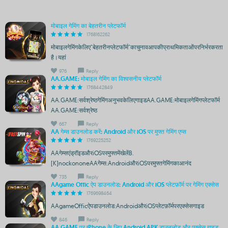
मोबाइल गेमिंग का बेहतरीन प्लेटफॉर्म
1768162262
मोबाइलगेमिंगकेलिए"बेहतरीनप्लेटफॉर्म"काचुनावआपकीप्राथमिकताओंपरनिर्भरकरता
है।यहां
976
Reply
AA.GAME: मोबाइल गेमिंग का विश्वसनीय प्लेटफॉर्म
1768442849
AA.GAME:सर्वश्रेष्ठगेमिंगअनुभवकेलिएगाइडAA.GAME:मोबाइलगेमिंगप्लेटफॉर्म
AA.GAME:सर्वश्रेष्ठ
667
Reply
AA गेम्स डाउनलोड करें: Android और iOS पर मुफ्त गेमिंग एप्स
1769225252
AAगेम्सएंड्रॉइडऔरiOSपरमुफ्तमेंखेलेंB.
[K]nockononeAAगेम्स:AndroidऔरiOSपरमुफ्तगेमिंगकाआनंद
735
Reply
AAgame Offic ऐप डाउनलोड: Android और iOS प्लेटफ़ॉर्म पर गेमिंग एक्सेस
1769698464
AAgameOfficऐपडाउनलोड:AndroidऔरiOSप्लेटफ़ॉर्मपरएक्सेसगाइड
846
Reply
AA.GAME पर iPhone के लिए Android APK डाउनलोड और एक्सेस गाइड