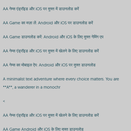
AA गेम्स एंड्रॉइड और iOS पर मुफ्त में डाउनलोड करें
AA Game का मज़ा लें: Android और iOS पर डाउनलोड करें
AA Game डाउनलोड करें: Android और iOS के लिए मुफ्त गेमिंग एप
AA गेम्स एंड्रॉइड और iOS पर मुफ्त में खेलने के लिए डाउनलोड करें
AA गेम्स का मोबाइल ऐप: Android और iOS पर मुफ्त डाउनलोड
A minimalist text adventure where every choice matters. You are
**A**, a wanderer in a monochr
<
AA गेम्स एंड्रॉइड और iOS पर मुफ्त में खेलने के लिए डाउनलोड करें
AA Game Android और iOS के लिए मुफ्त डाउनलोड