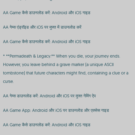
AA Game कैसे डाउनलोड करें: Android और iOS गाइड
AA गेम्स एंड्रॉइड और iOS पर मुफ्त में डाउनलोड करें
AA Game कैसे डाउनलोड करें: Android और iOS गाइड
* **Permadeath & Legacy:** When you die, your journey ends.
However, you leave behind a grave marker (a unique ASCII
tombstone) that future characters might find, containing a clue or a
curse.
AA गेम्स डाउनलोड करें: Android और iOS पर मुफ्त गेमिंग ऐप
AA Game App: Android और iOS पर डाउनलोड और एक्सेस गाइड
AA Game कैसे डाउनलोड करें: Android और iOS गाइड