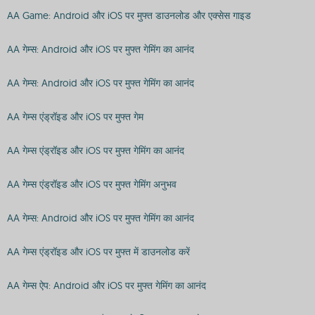
AA Game: Android और iOS पर मुफ्त डाउनलोड और एक्सेस गाइड
AA गेम्स: Android और iOS पर मुफ्त गेमिंग का आनंद
AA गेम्स: Android और iOS पर मुफ्त गेमिंग का आनंद
AA गेम्स एंड्रॉइड और iOS पर मुफ्त गेम
AA गेम्स एंड्रॉइड और iOS पर मुफ्त गेमिंग का आनंद
AA गेम्स एंड्रॉइड और iOS पर मुफ्त गेमिंग अनुभव
AA गेम्स: Android और iOS पर मुफ्त गेमिंग का आनंद
AA गेम्स एंड्रॉइड और iOS पर मुफ्त में डाउनलोड करें
AA गेम्स ऐप: Android और iOS पर मुफ्त गेमिंग का आनंद