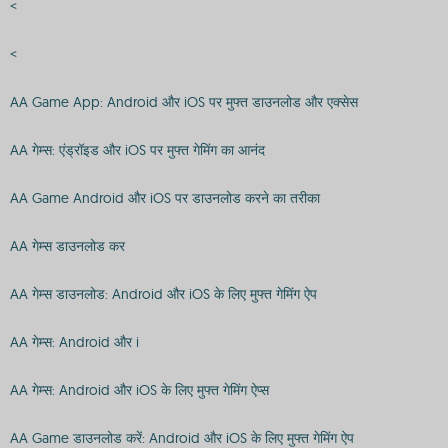
<
<
AA Game App: Android और iOS पर मुफ्त डाउनलोड और एक्सेस
AA गेम्स: एंड्रॉइड और iOS पर मुफ्त गेमिंग का आनंद
AA Game Android और iOS पर डाउनलोड करने का तरीका
AA गेम्स डाउनलोड कर
AA गेम्स डाउनलोड: Android और iOS के लिए मुफ्त गेमिंग ऐप
AA गेम्स: Android और i
AA गेम्स: Android और iOS के लिए मुफ्त गेमिंग ऐप्स
AA Game डाउनलोड करें: Android और iOS के लिए मुफ्त गेमिंग ऐप