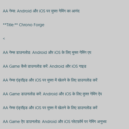
AA गेम्स: Android और iOS पर मुफ्त गेमिंग का आनंद
**Title:** Chrono Forge
<
AA गेम्स डाउनलोड: Android और iOS के लिए मुफ्त गेमिंग एप
AA Game कैसे डाउनलोड करें: Android और iOS गाइड
AA गेम्स एंड्रॉइड और iOS पर मुफ्त में खेलने के लिए डाउनलोड करें
AA Game डाउनलोड करें: Android और iOS के लिए मुफ्त गेमिंग ऐप
AA गेम्स एंड्रॉइड और iOS पर मुफ्त में खेलने के लिए डाउनलोड करें
AA Game ऐप डाउनलोड: Android और iOS प्लेटफ़ॉर्म पर गेमिंग अनुभव