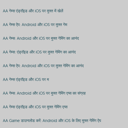
AA गेम्स एंड्रॉइड और iOS पर मुफ्त में खेलें
AA गेम्स ऐप: Android और iOS पर मुफ्त गेम
AA गेम्स: Android और iOS पर मुफ्त गेमिंग का आनंद
AA गेम्स: एंड्रॉइड और iOS पर मुफ्त गेमिंग का आनंद
AA गेम्स ऐप: Android और iOS पर मुफ्त गेमिंग का आनंद
AA गेम्स एंड्रॉइड और iOS पर म
AA गेम्स: Android और iOS पर मुफ्त गेमिंग एप्स का संग्रह
AA गेम्स एंड्रॉइड और iOS पर मुफ्त गेमिंग एप्स
AA Game डाउनलोड करें: Android और iOS के लिए मुफ्त गेमिंग ऐप