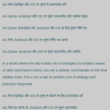
AA गेम्स एंड्रॉइड और iOS पर मुफ्त में डाउनलोड करें
AA Game: Android और iOS पर मुफ्त डाउनलोड और एक्सेस गाइड
AA Game डाउनलोड करें: Android और iOS के लिए मुफ्त गेमिंग ऐप
AA गेम्स: Android और iOS पर मुफ्त गेमिंग का आनंद
AA Game: Android और iOS पर मुफ्त डाउनलोड और एक्सेस
In a world where the last human city is besieged by endless waves
of alien automatons (AAs), you are a veteran commander of the final
Artillery Array. This is not a war of soldiers, but of strategy and
precision firepower.
AA गेम्स एंड्रॉइड और iOS पर मुफ्त में खेलने के लिए डाउनलोड करें
AA गेम्स का आनंद लें: Android और iOS पर मुफ्त डाउनलोड