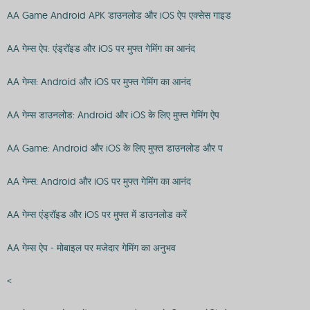
AA Game Android APK डाउनलोड और iOS ऐप एक्सेस गाइड
AA गेम्स ऐप: एंड्रॉइड और iOS पर मुफ्त गेमिंग का आनंद
AA गेम्स: Android और iOS पर मुफ्त गेमिंग का आनंद
AA गेम्स डाउनलोड: Android और iOS के लिए मुफ्त गेमिंग ऐप
AA Game: Android और iOS के लिए मुफ्त डाउनलोड और प
AA गेम्स: Android और iOS पर मुफ्त गेमिंग का आनंद
AA गेम्स एंड्रॉइड और iOS पर मुफ्त में डाउनलोड करें
AA गेम्स ऐप - मोबाइल पर मजेदार गेमिंग का अनुभव
<