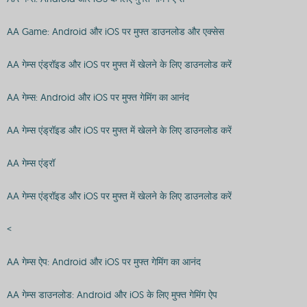
AA Game: Android और iOS पर मुफ्त डाउनलोड और एक्सेस
AA गेम्स एंड्रॉइड और iOS पर मुफ्त में खेलने के लिए डाउनलोड करें
AA गेम्स: Android और iOS पर मुफ्त गेमिंग का आनंद
AA गेम्स एंड्रॉइड और iOS पर मुफ्त में खेलने के लिए डाउनलोड करें
AA गेम्स एंड्रॉ
AA गेम्स एंड्रॉइड और iOS पर मुफ्त में खेलने के लिए डाउनलोड करें
<
AA गेम्स ऐप: Android और iOS पर मुफ्त गेमिंग का आनंद
AA गेम्स डाउनलोड: Android और iOS के लिए मुफ्त गेमिंग ऐप