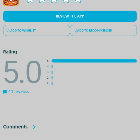
REVIEW THE APP
ADD TO WISHLIST
ADD TO RECOMMENDED
Rating
5.0
5
4
3
2
1
40 reviews
Comments