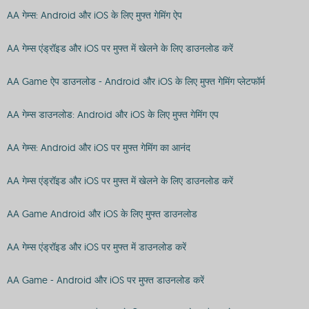
AA गेम्स: Android और iOS के लिए मुफ्त गेमिंग ऐप
AA गेम्स एंड्रॉइड और iOS पर मुफ्त में खेलने के लिए डाउनलोड करें
AA Game ऐप डाउनलोड - Android और iOS के लिए मुफ्त गेमिंग प्लेटफॉर्म
AA गेम्स डाउनलोड: Android और iOS के लिए मुफ्त गेमिंग एप
AA गेम्स: Android और iOS पर मुफ्त गेमिंग का आनंद
AA गेम्स एंड्रॉइड और iOS पर मुफ्त में खेलने के लिए डाउनलोड करें
AA Game Android और iOS के लिए मुफ्त डाउनलोड
AA गेम्स एंड्रॉइड और iOS पर मुफ्त में डाउनलोड करें
AA Game - Android और iOS पर मुफ्त डाउनलोड करें