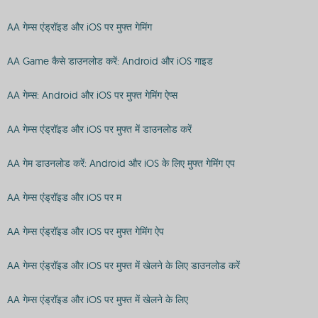
AA गेम्स एंड्रॉइड और iOS पर मुफ्त गेमिंग
AA Game कैसे डाउनलोड करें: Android और iOS गाइड
AA गेम्स: Android और iOS पर मुफ्त गेमिंग ऐप्स
AA गेम्स एंड्रॉइड और iOS पर मुफ्त में डाउनलोड करें
AA गेम डाउनलोड करें: Android और iOS के लिए मुफ्त गेमिंग एप
AA गेम्स एंड्रॉइड और iOS पर म
AA गेम्स एंड्रॉइड और iOS पर मुफ्त गेमिंग ऐप
AA गेम्स एंड्रॉइड और iOS पर मुफ्त में खेलने के लिए डाउनलोड करें
AA गेम्स एंड्रॉइड और iOS पर मुफ्त में खेलने के लिए