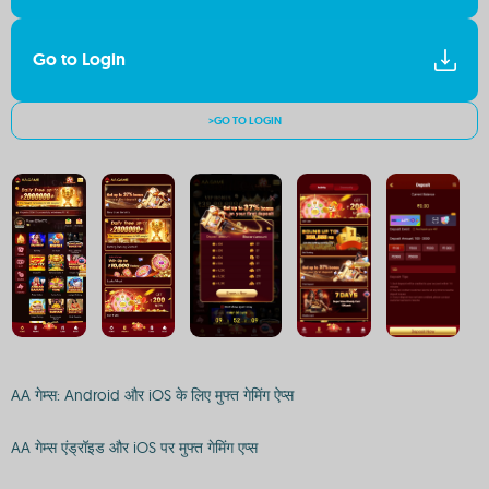
Go to Login
>GO TO LOGIN
AA गेम्स: Android और iOS के लिए मुफ्त गेमिंग ऐप्स
AA गेम्स एंड्रॉइड और iOS पर मुफ्त गेमिंग एप्स