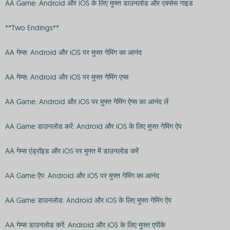
AA Game: Android और iOS के लिए मुफ्त डाउनलोड और एक्सेस गाइड
**Two Endings**
AA गेम्स: Android और iOS पर मुफ्त गेमिंग का आनंद
AA गेम्स: Android और iOS पर मुफ्त गेमिंग एप्स
AA Game: Android और iOS पर मुफ्त गेमिंग ऐप्स का आनंद लें
AA Game डाउनलोड करें: Android और iOS के लिए मुफ्त गेमिंग ऐप
AA गेम्स एंड्रॉइड और iOS पर मुफ्त में डाउनलोड करें
AA Game ऐप: Android और iOS पर मुफ्त गेमिंग का आनंद
AA Game डाउनलोड: Android और iOS के लिए मुफ्त गेमिंग ऐप
AA गेम्स डाउनलोड करें: Android और iOS के लिए मुफ्त एपीके