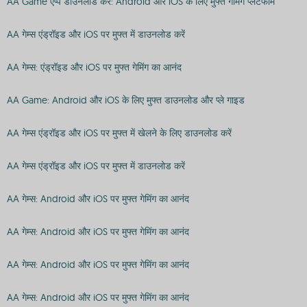
AA Game एप्प डाउनलोड करें: Android और iOS के लिए मुफ्त गेमिंग प्लेटफॉर्म
AA गेम्स एंड्रॉइड और iOS पर मुफ्त में डाउनलोड करें
AA गेम्स: एंड्रॉइड और iOS पर मुफ्त गेमिंग का आनंद
AA Game: Android और iOS के लिए मुफ्त डाउनलोड और प्ले गाइड
AA गेम्स एंड्रॉइड और iOS पर मुफ्त में खेलने के लिए डाउनलोड करें
AA गेम्स एंड्रॉइड और iOS पर मुफ्त में डाउनलोड करें
AA गेम्स: Android और iOS पर मुफ्त गेमिंग का आनंद
AA गेम्स: Android और iOS पर मुफ्त गेमिंग का आनंद
AA गेम्स: Android और iOS पर मुफ्त गेमिंग का आनंद
AA गेम्स: Android और iOS पर मुफ्त गेमिंग का आनंद