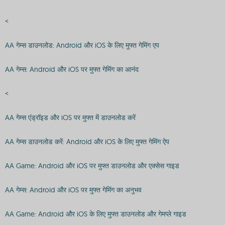
<
AA गेम्स डाउनलोड: Android और iOS के लिए मुफ्त गेमिंग एप
AA गेम्स: Android और iOS पर मुफ्त गेमिंग का आनंद
<
AA गेम्स एंड्रॉइड और iOS पर मुफ्त में डाउनलोड करें
AA गेम्स डाउनलोड करें: Android और iOS के लिए मुफ्त गेमिंग ऐप
AA Game: Android और iOS पर मुफ्त डाउनलोड और एक्सेस गाइड
AA गेम्स: Android और iOS पर मुफ्त गेमिंग का अनुभव
AA Game: Android और iOS के लिए मुफ्त डाउनलोड और गेमप्ले गाइड