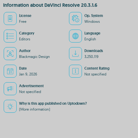
Information about DaVinci Resolve 20.3.1.6
License
Op. System
Free
Windows
Category
Language
Editors
English
Author
Downloads
Blackmagic Design
3,250,119
Date
Content Rating
Jan 9, 2026
Not specified
Advertisement
Not specified
Why is this app published on Uptodown?
(More information)