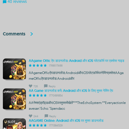
40 reviews
Comments
AAgame Offic ऐप डाउनलोड: Android और iOS प्लेटफ़ॉर्म पर एक्सेस गाइड
1769017466
AAgameOfficऐपडाउनलोड:AndroidऔरiOSप्लेटफ़ॉर्मपरगेमिंगएक्सेसAAga
meOfficऐपडाउनलोड:Androidऔर
726
Reply
AA Game डाउनलोड करें: Android और iOS के लिए मुफ्त गेमिंग ऐप
1770691854
AAगेम्सएंड्रॉइडऔरiOSपरमुफ्तमेंखेलें***TheEchoSystem:**Everyactionle
avesan"Echo."Spendacc
244
Reply
AAGAME Online: Android और iOS पर मुफ्त डाउनलोड
1771384529