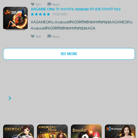
547
Reply
AAGAME Offic ऐप डाउनलोड: Android और iOS प्लेटफ़ॉर्म गाइड
1772471057
AAGAMEOffic:AndroidऔरiOSकेलिएऐपडाउनलोडगाइडAAGAMEOffic:
AndroidऔरiOSकेलिएऐपडाउनलोडगाइडAAGA
849
Reply
SEE MORE