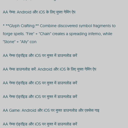
AA गेम्स: Android और iOS के लिए मुफ्त गेमिंग ऐप
* **Glyph Crafting:** Combine discovered symbol fragments to
forge spells. "Fire" + "Chain" creates a spreading inferno, while
"Stone" + "Ally" con
AA गेम्स एंड्रॉइड और iOS पर मुफ्त में डाउनलोड करें
AA गेम्स डाउनलोड करें: Android और iOS के लिए मुफ्त गेमिंग ऐप
AA गेम्स एंड्रॉइड और iOS पर मुफ्त में डाउनलोड करें
AA गेम्स एंड्रॉइड और iOS पर मुफ्त में डाउनलोड करें
AA Game: Android और iOS पर मुफ्त डाउनलोड और एक्सेस गाइ
AA गेम्स एंड्रॉइड और iOS पर मुफ्त में डाउनलोड करें