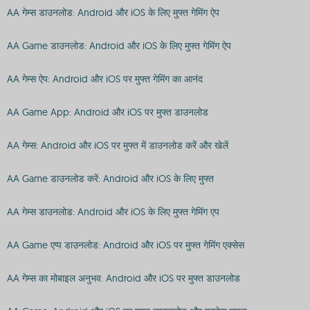
AA गेम्स डाउनलोड: Android और iOS के लिए मुफ्त गेमिंग ऐप
AA Game डाउनलोड: Android और iOS के लिए मुफ्त गेमिंग ऐप
AA गेम्स ऐप: Android और iOS पर मुफ्त गेमिंग का आनंद
AA Game App: Android और iOS पर मुफ्त डाउनलोड
AA गेम्स: Android और iOS पर मुफ्त में डाउनलोड करें और खेलें
AA Game डाउनलोड करें: Android और iOS के लिए मुफ्त
AA गेम्स डाउनलोड: Android और iOS के लिए मुफ्त गेमिंग एप
AA Game एप्प डाउनलोड: Android और iOS पर मुफ्त गेमिंग एक्सेस
AA गेम्स का मोबाइल अनुभव: Android और iOS पर मुफ्त डाउनलोड