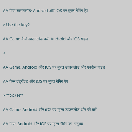
AA गेम्स डाउनलोड: Android और iOS पर मुफ्त गेमिंग ऐप
> Use the key?
AA Game कैसे डाउनलोड करें: Android और iOS गाइड
<
AA Game: Android और iOS पर मुफ्त डाउनलोड और एक्सेस गाइड
AA गेम्स एंड्रॉइड और iOS पर मुफ्त गेमिंग ऐप
> **GO N**
AA Game: Android और iOS पर मुफ्त डाउनलोड और प्ले करें
AA गेम्स: Android और iOS पर मुफ्त गेमिंग का अनुभव