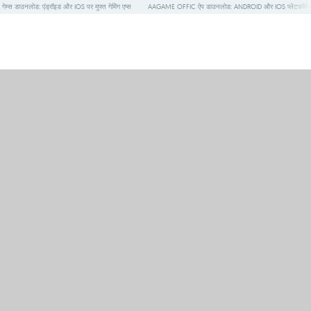
गेम्स डाउनलोड: एंड्रॉइड और IOS पर मुफ्त गेमिंग एप्स
AAGAME OFFIC ऐप डाउनलोड: ANDROID और IOS प्लेटफ़ॉर्म प