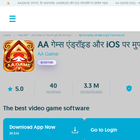
AAGAME OFFIC ऐप डाउनलोड: ANDROID और IOS प्लेटफ़ॉर्म पर एक्सेस गाइड
AA GAME:ONLI - A
HOME
/
**खेल लॉबी** - सभी उपलब्ध AA गेम्स की सूची और चयन क्षेत्र।
/
AA गेम्स एंड्रॉइड और IOS पर मुफ्त में डाउनलोड करें
AA गेम्स एंड्रॉइड और iOS पर मुफ्
AA Game
#2
EDITORS
40
3.3 M
5.0
reviews
downloads
The best video game software
Download App Now
Go to Login
20.3.1.6