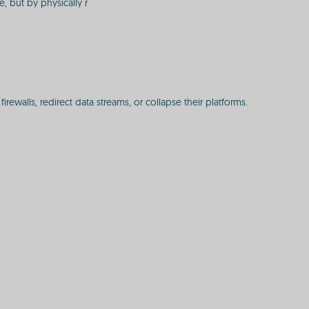
, but by physically r
irewalls, redirect data streams, or collapse their platforms.