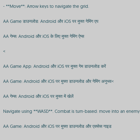
- **Move**: Arrow keys to navigate the grid.
AA Game डाउनलोड: Android और iOS पर मुफ्त गेमिंग एप
AA गेम्स: Android और iOS के लिए मुफ्त गेमिंग ऐप्स
<
AA Game App: Android और iOS पर मुफ्त गेम डाउनलोड करें
AA Game: Android और iOS पर मुफ्त डाउनलोड और गेमिंग अनुभव<
AA गेम्स: Android और iOS पर मुफ्त में खेलें
Navigate using **WASD**. Combat is turn-based: move into an enemy to
AA Game: Android और iOS पर मुफ्त डाउनलोड और एक्सेस गाइड