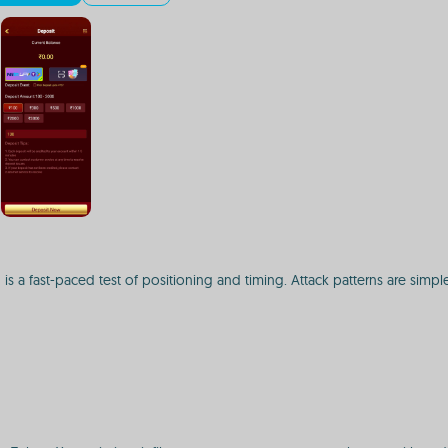
 is a fast-paced test of positioning and timing. Attack patterns are simple