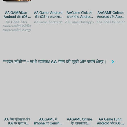
AA.GAME:Stor -
AA Game: Android
AAGame Club ऐप
AAGAME Online:
Android और iOS के
और iOS पर डाउनलोड
डाउनलोड: Android
Android और Apple
लिए मुफ्त गेम डाउनलोड
करने का तरीका
और iOS प्लेटफ़ॉर्म पर
पर ऐप्स और APK
AA.GAME:Stor-
AAGame:AndroidऔरiOSपरडाउनलोडऔरएक्सेसगाइडAAगेम्सAndroidऔरiOS
AAGameClubApp:AndroidऔरiOSपरडाउनलोडकर
AAGAMEOnline:Andr
एक्सेस गाइड
एक्सेस
AndroidऔरiOSकेलिएमुफ्तऐपडाउनलोडकरेंAA.GAME:Stor-
AndroidऔरiOSपरमुफ्तगेम्सडाउ
**खेल लॉबी** - सभी उपलब्ध AA गेम्स की सूची और चयन क्षेत्र।
AA गेम्स एंड्रॉइड और
AA.GAME से
AAGAME Online
AA Game Funn:
iOS पर मुफ्त में
iPhone पर Genshin
ऐप डाउनलोड:
Android और iOS पर
डाउनलोड करें
Impact डाउनलोड और
Android और iOS
मज़ेदार गेमिंग अनुभव