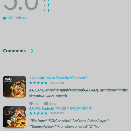
2
1
40 reviews
Comments
AA.GAME: आपका विश्वसनीय गेमिंग प्लेटफॉर्म
1768360684
AA.GAME:आपकाविश्वसनीयगेमिंगप्लेटफॉर्मAA.GAME:आपकाविश्वसनीयगेमिंग
प्लेटफॉर्मAA.GAME:आपकावि
310
Reply
AA गेम्स: Android और iOS के लिए मुफ्त गेमिंग ऐप
1768683623
**Platform:**PC&Consoles**AAGame:AshenAbyss**-
**EnemyVariety:**Fromslowzombies(**Z**)tof