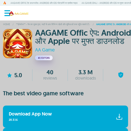
AAGAME OFFIC ऐप डाउनलोड: ANDROID और IOS प्लेटफ़ॉर्म पर एक्सेस गाइड
AA GAME:ONLI - ANDROID और IOS पर मुफ्त डाउनल
HOME
/
**होमपेज** - गेम का मुख्य पृष्ठ, जहाँ से आप विभिन्न खेलों और सुविधाओं तक पहुँच सकते हैं।
/
AAGAME OFFIC ऐप: ANDROID और AP
AAGAME Offic ऐप: Android
और Apple पर मुफ्त डाउनलोड
AA Game
#2
EDITORS
40
3.3 M
5.0
reviews
downloads
The best video game software
Download App Now
20.3.1.6