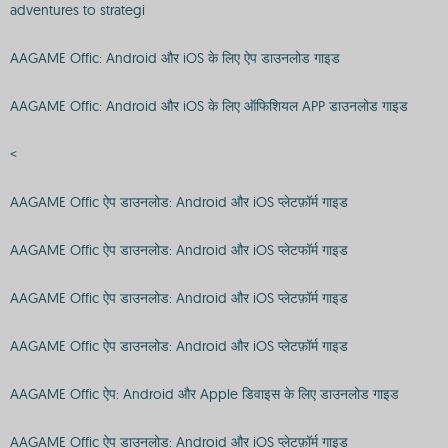
adventures to strategi
AAGAME Offic: Android और iOS के लिए ऐप डाउनलोड गाइड
AAGAME Offic: Android और iOS के लिए ऑफिशियल APP डाउनलोड गाइड
<
AAGAME Offic ऐप डाउनलोड: Android और iOS प्लेटफ़ॉर्म गाइड
AAGAME Offic ऐप डाउनलोड: Android और iOS प्लेटफॉर्म गाइड
AAGAME Offic ऐप डाउनलोड: Android और iOS प्लेटफ़ॉर्म गाइड
AAGAME Offic ऐप डाउनलोड: Android और iOS प्लेटफ़ॉर्म गाइड
AAGAME Offic ऐप: Android और Apple डिवाइस के लिए डाउनलोड गाइड
AAGAME Offic ऐप डाउनलोड: Android और iOS प्लेटफ़ॉर्म गाइड