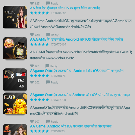
823
Reply
AA गेम्स ऐप: एंड्रॉइड और iOS पर मुफ्त गेमिंग का आनंद
1768784662
AAGame:AndroidऔरiOSपरमुफ्तडाउनलोडऔरएक्सेसगाइडAAGameडाउन
लोडकरें:AndroAAGame:AndroidऔरiOSप
456
Reply
AA.GAME ऐप डाउनलोड: Android और iOS प्लेटफ़ॉर्म पर गेमिंग एक्सेस
1769776407
AA.GAMEऐपडाउनलोड:AndroidऔरiOSप्लेटफ़ॉर्मपरगेमिंगएक्सेसAA.GAMEऐ
पडाउनलोड:AndroidऔरiOSप्लेट
197
Reply
AAgame Offic ऐप डाउनलोड - Android और iOS प्लेटफ़ॉर्म पर एक्सेस
1771258473
262
Reply
AAgame Offic ऐप डाउनलोड: Android और iOS प्लेटफ़ॉर्म पर एक्सेस गाइड
1771403788
AAgameOfficऐपडाउनलोड:AndroidऔरiOSप्लेटफ़ॉर्मकेलिएपूरीगाइडAAga
meOfficऐपडाउनलोड:Androidऔरi
997
Reply
AA Game: Android और iOS पर मुफ्त डाउनलोड और एक्सेस
1771578173