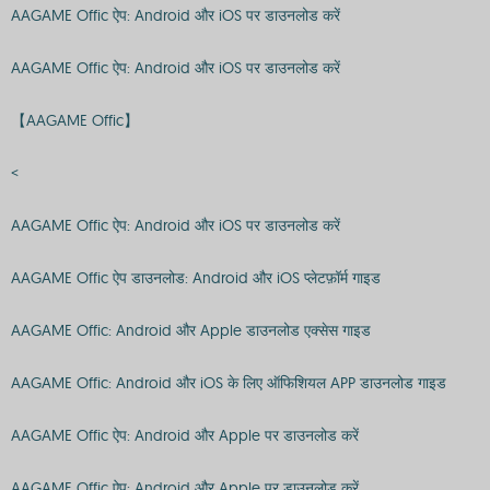
AAGAME Offic ऐप: Android और iOS पर डाउनलोड करें
AAGAME Offic ऐप: Android और iOS पर डाउनलोड करें
【AAGAME Offic】
<
AAGAME Offic ऐप: Android और iOS पर डाउनलोड करें
AAGAME Offic ऐप डाउनलोड: Android और iOS प्लेटफ़ॉर्म गाइड
AAGAME Offic: Android और Apple डाउनलोड एक्सेस गाइड
AAGAME Offic: Android और iOS के लिए ऑफिशियल APP डाउनलोड गाइड
AAGAME Offic ऐप: Android और Apple पर डाउनलोड करें
AAGAME Offic ऐप: Android और Apple पर डाउनलोड करें