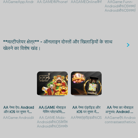
AAGameApp:AndroidऔरiOSकेलिएमुफ्तडाउनलोडAAगेम्सएंड्रॉइडऔरiOSपरमुफ्तमेंखेलनेकेलिएड
AA.GAMEसेiPhoneपरGenshinImpactAPKडाउनलोडऔरइंस्टॉलगाइड
AAGAMEOnlineकैसेडाउनलोडकरें:Androidऔ
AAGame:Funn-
अपडेट कैसे करें
प्लेटफ़ॉर्म पर एक्सेस
AndroidऔरiOSपरमज़ेद
AndroidऔरiOSपरमज़ेदा
**मल्टीप्लेयर क्षेत्र** - ऑनलाइन दोस्तों और खिलाड़ियों के साथ
खेलने का विशेष खंड।
AA गेम्स ऐप: Android
AA.GAME मोबाइल
AA गेम्स एंड्रॉइड और
AA गेम्स का मोबाइल
और iOS पर मुफ्त गेमिंग
गेमिंग प्लेटफॉर्म:
iOS पर मुफ्त में
अनुभव: Android और
का आनंद
Android और iOS पर
डाउनलोड करने के लिए
iOS पर मुफ्त डाउनलोड
AAGame:AndroidऔरiOSकेलिएमुफ्तडाउनलोडऔरगेमप्लेगाइडAAGame:AndroidऔरiOSकेलिएमु
AA.GAME:Mobi-
AAगेम्सएंड्रॉइडऔरiOSपरमुफ्तमेंखेलनेकेलिएAAगेम्स
AAGameऐप:Androidऔरi
एक्सेस गाइड
उपलब्ध हैं
AndroidऔरiOSकेलिएऐपडाउनलोडकरेंAA.GAME:Mobi-
contrastaestheticwh
AndroidऔरiOSपरमोबाइलगेमिंगप्लेटफ