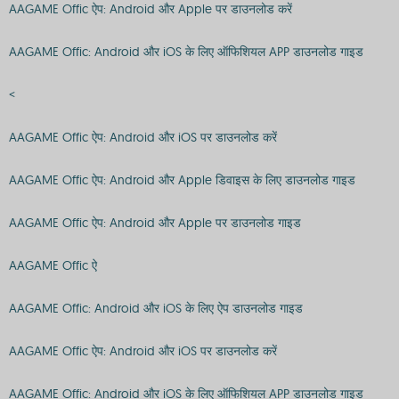
AAGAME Offic ऐप: Android और Apple पर डाउनलोड करें
AAGAME Offic: Android और iOS के लिए ऑफिशियल APP डाउनलोड गाइड
<
AAGAME Offic ऐप: Android और iOS पर डाउनलोड करें
AAGAME Offic ऐप: Android और Apple डिवाइस के लिए डाउनलोड गाइड
AAGAME Offic ऐप: Android और Apple पर डाउनलोड गाइड
AAGAME Offic ऐ
AAGAME Offic: Android और iOS के लिए ऐप डाउनलोड गाइड
AAGAME Offic ऐप: Android और iOS पर डाउनलोड करें
AAGAME Offic: Android और iOS के लिए ऑफिशियल APP डाउनलोड गाइड