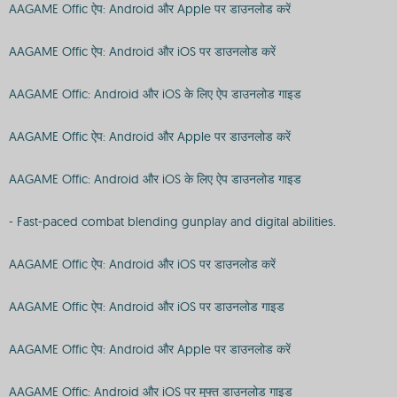
AAGAME Offic ऐप: Android और Apple पर डाउनलोड करें
AAGAME Offic ऐप: Android और iOS पर डाउनलोड करें
AAGAME Offic: Android और iOS के लिए ऐप डाउनलोड गाइड
AAGAME Offic ऐप: Android और Apple पर डाउनलोड करें
AAGAME Offic: Android और iOS के लिए ऐप डाउनलोड गाइड
- Fast-paced combat blending gunplay and digital abilities.
AAGAME Offic ऐप: Android और iOS पर डाउनलोड करें
AAGAME Offic ऐप: Android और iOS पर डाउनलोड गाइड
AAGAME Offic ऐप: Android और Apple पर डाउनलोड करें
AAGAME Offic: Android और iOS पर मुफ्त डाउनलोड गाइड