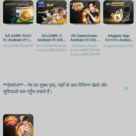
AA.GAME मोबाइल
AA.GAME पर
AA Game:Down -
AAgame App
ऐप: Android और iOS
Android और iOS के
Android और iOS पर
डाउनलोड: Android
पर आसान एक्सेस
लिए ऐप्स और APK
डाउनलोड और एक्सेस
और iOS के लिए गेमिंग
AA.GAME:Mobiपरगेमिंगएप्सऔरAPKडाउनलोडकरें|AndroidऔरAppleप्लेटफ़ॉर्मAA.GAME:Mobiप
AA.GAMEपरGenshinImpactAPKडाउनलोडकरें-
AAGame:Down-
AAgameAppडाउनलोड:An
डाउनलोड करें
गाइड
प्लेटफ़ॉर्म
AndroidऔरiOSगाइडAA.GAMEपरGenshinImpactAPKडाउनलोडकरे
AndroidऔरiOSपरडाउनलोडकरेंAAGame:Do
AndroidऔरiOSपरमुफ्तडाउनलोडऔरइंस्टॉलगाइड
**होमपेज** - गेम का मुख्य पृष्ठ, जहाँ से आप विभिन्न खेलों और
सुविधाओं तक पहुँच सकते हैं।