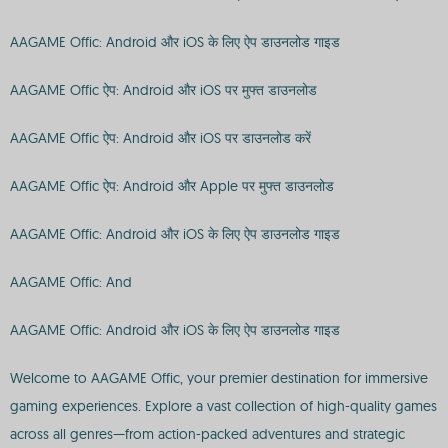
AAGAME Offic: Android और iOS के लिए ऐप डाउनलोड गाइड
AAGAME Offic ऐप: Android और iOS पर मुफ्त डाउनलोड
AAGAME Offic ऐप: Android और iOS पर डाउनलोड करें
AAGAME Offic ऐप: Android और Apple पर मुफ्त डाउनलोड
AAGAME Offic: Android और iOS के लिए ऐप डाउनलोड गाइड
AAGAME Offic: And
AAGAME Offic: Android और iOS के लिए ऐप डाउनलोड गाइड
Welcome to AAGAME Offic, your premier destination for immersive
gaming experiences. Explore a vast collection of high-quality games
across all genres—from action-packed adventures and strategic