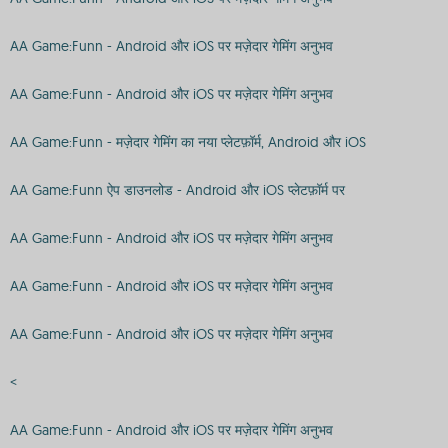
AA Game:Funn - Android और iOS पर मज़ेदार गेमिंग अनुभव
AA Game:Funn - Android और iOS पर मज़ेदार गेमिंग अनुभव
AA Game:Funn - मज़ेदार गेमिंग का नया प्लेटफ़ॉर्म, Android और iOS
AA Game:Funn ऐप डाउनलोड - Android और iOS प्लेटफ़ॉर्म पर
AA Game:Funn - Android और iOS पर मज़ेदार गेमिंग अनुभव
AA Game:Funn - Android और iOS पर मज़ेदार गेमिंग अनुभव
AA Game:Funn - Android और iOS पर मज़ेदार गेमिंग अनुभव
<
AA Game:Funn - Android और iOS पर मज़ेदार गेमिंग अनुभव