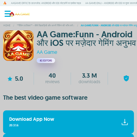
AAGAME OFFIC ऐप डाउनलोड: ANDROID और IOS प्लेटफ़ॉर्म पर एक्सेस गाइड
AA GAME:ONLI - ANDROID और IOS पर मुफ्त डाउनल
HOME
/
**रैंकिंग तालिका** - शीर्ष खिलाड़ियों और अपनी रैंकिंग की जाँच करें।
/
AA GAME:FUNN - ANDROID और IOS पर मज़ेदार गेमिंग अन
AA Game:Funn - Android
और iOS पर मज़ेदार गेमिंग अनुभव
AA Game
#2
EDITORS
40
3.3 M
5.0
reviews
downloads
The best video game software
Download App Now
20.3.1.6