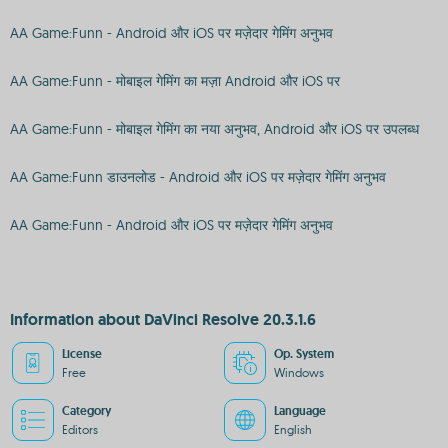
AA Game:Funn - Android और iOS पर मज़ेदार गेमिंग अनुभव
AA Game:Funn - मोबाइल गेमिंग का मज़ा Android और iOS पर
AA Game:Funn - मोबाइल गेमिंग का नया अनुभव, Android और iOS पर उपलब्ध
AA Game:Funn डाउनलोड - Android और iOS पर मज़ेदार गेमिंग अनुभव
AA Game:Funn - Android और iOS पर मज़ेदार गेमिंग अनुभव
Information about DaVinci Resolve 20.3.1.6
License
Op. System
Free
Windows
Category
Language
Editors
English