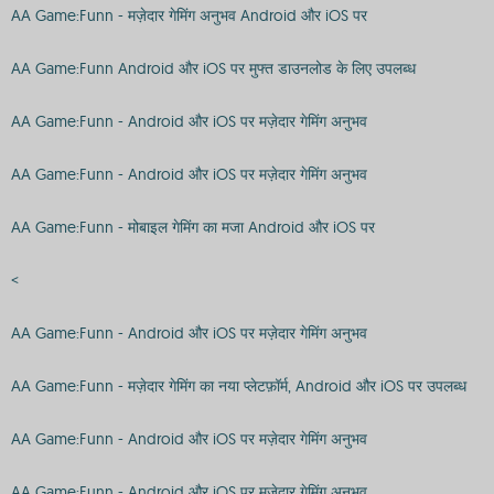
AA Game:Funn - मज़ेदार गेमिंग अनुभव Android और iOS पर
AA Game:Funn Android और iOS पर मुफ्त डाउनलोड के लिए उपलब्ध
AA Game:Funn - Android और iOS पर मज़ेदार गेमिंग अनुभव
AA Game:Funn - Android और iOS पर मज़ेदार गेमिंग अनुभव
AA Game:Funn - मोबाइल गेमिंग का मजा Android और iOS पर
<
AA Game:Funn - Android और iOS पर मज़ेदार गेमिंग अनुभव
AA Game:Funn - मज़ेदार गेमिंग का नया प्लेटफ़ॉर्म, Android और iOS पर उपलब्ध
AA Game:Funn - Android और iOS पर मज़ेदार गेमिंग अनुभव
AA Game:Funn - Android और iOS पर मज़ेदार गेमिंग अनुभव