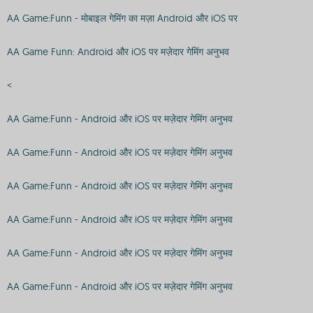
AA Game:Funn - मोबाइल गेमिंग का मज़ा Android और iOS पर
AA Game Funn: Android और iOS पर मज़ेदार गेमिंग अनुभव
<
AA Game:Funn - Android और iOS पर मज़ेदार गेमिंग अनुभव
AA Game:Funn - Android और iOS पर मज़ेदार गेमिंग अनुभव
AA Game:Funn - Android और iOS पर मज़ेदार गेमिंग अनुभव
AA Game:Funn - Android और iOS पर मज़ेदार गेमिंग अनुभव
AA Game:Funn - Android और iOS पर मज़ेदार गेमिंग अनुभव
AA Game:Funn - Android और iOS पर मज़ेदार गेमिंग अनुभव