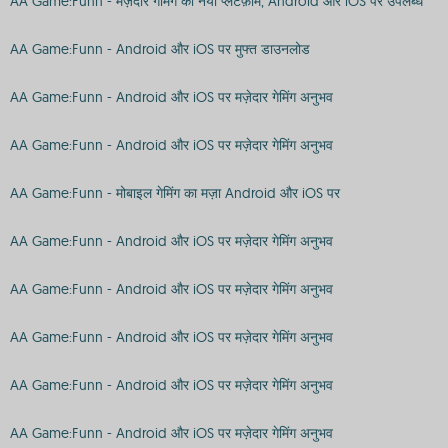
AA Game:Funn - मज़ेदार गेमिंग का नया प्लेटफ़ॉर्म, Android और iOS पर उपलब्ध
AA Game:Funn - Android और iOS पर मुफ्त डाउनलोड
AA Game:Funn - Android और iOS पर मज़ेदार गेमिंग अनुभव
AA Game:Funn - Android और iOS पर मज़ेदार गेमिंग अनुभव
AA Game:Funn - मोबाइल गेमिंग का मज़ा Android और iOS पर
AA Game:Funn - Android और iOS पर मज़ेदार गेमिंग अनुभव
AA Game:Funn - Android और iOS पर मज़ेदार गेमिंग अनुभव
AA Game:Funn - Android और iOS पर मज़ेदार गेमिंग अनुभव
AA Game:Funn - Android और iOS पर मज़ेदार गेमिंग अनुभव
AA Game:Funn - Android और iOS पर मज़ेदार गेमिंग अनुभव