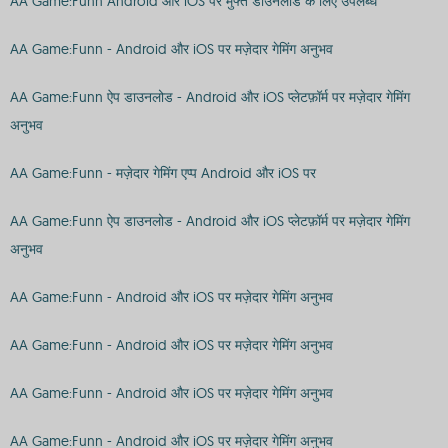
AA Game:Funn Android और iOS पर मुफ्त डाउनलोड के लिए उपलब्ध
AA Game:Funn - Android और iOS पर मज़ेदार गेमिंग अनुभव
AA Game:Funn ऐप डाउनलोड - Android और iOS प्लेटफ़ॉर्म पर मज़ेदार गेमिंग
अनुभव
AA Game:Funn - मज़ेदार गेमिंग एप्प Android और iOS पर
AA Game:Funn ऐप डाउनलोड - Android और iOS प्लेटफ़ॉर्म पर मज़ेदार गेमिंग
अनुभव
AA Game:Funn - Android और iOS पर मज़ेदार गेमिंग अनुभव
AA Game:Funn - Android और iOS पर मज़ेदार गेमिंग अनुभव
AA Game:Funn - Android और iOS पर मज़ेदार गेमिंग अनुभव
AA Game:Funn - Android और iOS पर मज़ेदार गेमिंग अनुभव