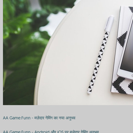
AA Game:Funn - मज़ेदार गेमिंग का नया अनुभव
AA Game:Funn - Android और iOS पर मज़ेदार गेमिंग अनुभव