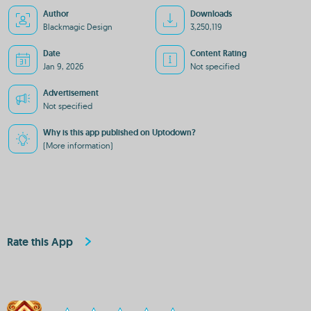
Author
Downloads
Blackmagic Design
3,250,119
Date
Content Rating
Jan 9, 2026
Not specified
Advertisement
Not specified
Why is this app published on Uptodown?
(More information)
Rate this App