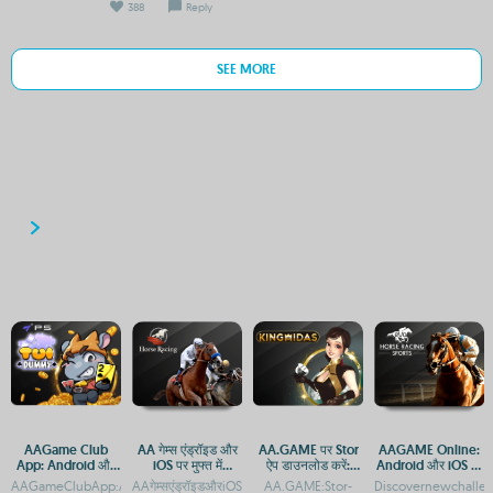
388
Reply
SEE MORE
AAGame Club
AA गेम्स एंड्रॉइड और
AA.GAME पर Stor
AAGAME Online:
App: Android और
iOS पर मुफ्त में
ऐप डाउनलोड करें:
Android और iOS पर
iOS पर डाउनलोड करें
डाउनलोड करें
Android और iOS के
मुफ्त डाउनलोड और
AAGameClubApp:AndroidऔरiOSपरमुफ्तडाउनलोडAAGameClub:AndroidऔरAppleकेलिए
AAगेम्सएंड्रॉइडऔरiOSपरमुफ्तगेमिंगएप्सAAगेम्सडाउनलोडकरें:AndroidऔरiO
AA.GAME:Stor-
Discovernewchallen