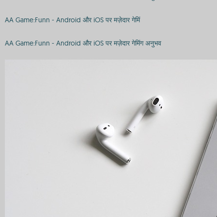
AA Game:Funn - Android और iOS पर मज़ेदार गेमिं
AA Game:Funn - Android और iOS पर मज़ेदार गेमिंग अनुभव