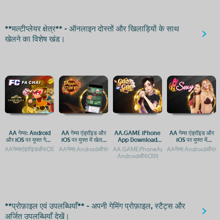
**मल्टीप्लेयर क्षेत्र** - ऑनलाइन दोस्तों और खिलाड़ियों के साथ
खेलने का विशेष खंड।
AA गेम्स: Android
AA गेम्स एंड्रॉइड और
AA.GAME iPhone
AA गेम्स एंड्रॉइड और
और iOS पर मुफ्त गेमिंग
iOS पर मुफ्त में खेलने
App Download
iOS पर मुफ्त में
ऐप्स का संग्रह
के लिए डाउनलोड करें
Guide: Access
डाउनलोड करें
AAगेम्सएंड्रॉइडऔरiOSपरमुफ्तमेंडाउनलोडकरेंAAगेम्सएंड्रॉइडऔरiOSपरमुफ्तमेंडाउनलोडकरेंAAGame
AAगेम्स:AndroidऔरiOSपरमुफ्तगेमिंगकाआनंदAAगेम्सएंड्रॉइडऔरiOSपरमुफ्
AA.GAMEiPhoneApp:AndroidऔरAppleडिवाइ
AAगेम्स:AndroidऔरiOSप
APK on Android &
AndroidऔरiOSप्
Apple iOS
**प्रोफ़ाइल एवं उपलब्धियाँ** - अपनी गेमिंग प्रोफ़ाइल, स्टैट्स और
अर्जित उपलब्धियाँ देखें।