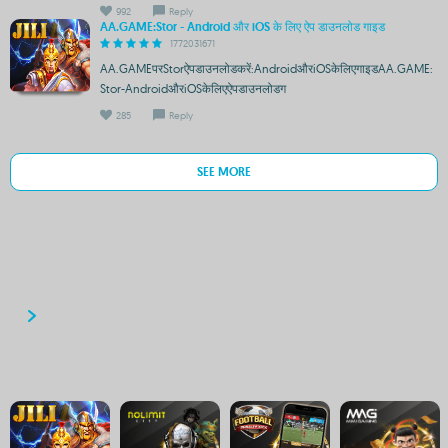
992
Reply
AA.GAME:Stor - Android और iOS के लिए ऐप डाउनलोड गाइड
1772031671
AA.GAMEपरStorऐपडाउनलोडकरें:AndroidऔरiOSकेलिएगाइडAA.GAME:
Stor-AndroidऔरiOSकेलिएऐपडाउनलोडग
285
Reply
SEE MORE