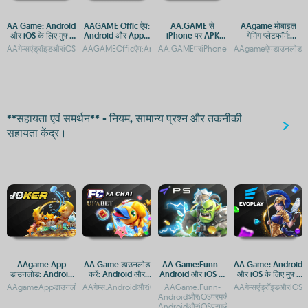
AA Game: Android
AAGAME Offic ऐप:
AA.GAME से
AAgame मोबाइल
और iOS के लिए मुफ्त
Android और Apple
iPhone पर APK
गेमिंग प्लेटफॉर्म:
डाउनलोड और गेमिंग
पर डाउनलोड करें
फ़ाइलें कैसे डाउनलोड
Android और iOS पर
AAगेम्सएंड्रॉइडऔरiOSपरमुफ्तमेंडाउनलोडकरनेकेलिएउपलब्धहैंAAगेम्सडाउनलोड:AndroidऔरiOSपरमुफ
AAGAMEOfficऐप:AndroidऔरAppleपरमुफ्तडाउनलोडAAGAMEOffic
AA.GAMEपरiPhoneकेलिएAndroidऐप्सकैसेडाउ
AAgameऐपडाउनलोड:And
अनुभव
करें
डाउनलोड व एक्सेस
गाइड
**सहायता एवं समर्थन** - नियम, सामान्य प्रश्न और तकनीकी
सहायता केंद्र।
AAgame App
AA Game डाउनलोड
AA Game:Funn -
AA Game: Android
डाउनलोड: Android
करें: Android और
Android और iOS पर
और iOS के लिए मुफ्त
और iOS के लिए गेमिंग
iOS के लिए मुफ्त गेमिंग
मज़ेदार गेमिंग अनुभव
डाउनलोड और गेमप्ले
AAgameAppडाउनलोड:AndroidऔरiOSकेलिएमुफ्तगेमिंगप्लेटफॉर्मAAgameAppडाउनलोड:Andr
AAगेम्स:AndroidऔरiOSपरमुफ्तगेमिंगकाआनंदAAगेम्सएंड्रॉइडऔरiOSपरमुफ्
AAGame:Funn-
AAगेम्सएंड्रॉइडऔरiOSप
प्लेटफ़ॉर्म
ऐप
गाइड
AndroidऔरiOSपरमज़ेदारगेमिंगअनुभवAAGame
AndroidऔरiOSपरमज़ेदारगेमिंगअनुभव