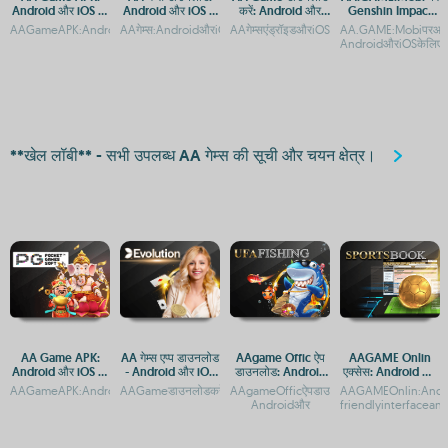
Android और iOS पर
Android और iOS के
करें: Android और
Genshin Impact
डाउनलोड करें
लिए मुफ्त गेमिंग एप
iOS के लिए मुफ्त गेमिंग
APK डाउनलोड करें -
AAGameAPK:AndroidऔरiOSपरडाउनलोडऔरएक्सेसगाइडAAGameAPK:AndroidऔरiOSपरमु
AAगेम्स:AndroidऔरiOSपरमुफ्तगेमिंगकाआनंदAAGame:AndroidऔरiOSप
AAगेम्सएंड्रॉइडऔरiOSपरमुफ्तमेंखेलें***The
AA.GAME:Mobiपरआसानी
ऐप
Android और iOS
AndroidऔरiOSकेलिएऐप
गाइड
**खेल लॉबी** - सभी उपलब्ध AA गेम्स की सूची और चयन क्षेत्र।
AA Game APK:
AA गेम्स एप्प डाउनलोड
AAgame Offic ऐप
AAGAME Onlin
Android और iOS पर
- Android और iOS
डाउनलोड: Android
एक्सेस: Android और
डाउनलोड और एक्सेस
पर मुफ्त गेमिंग
और iOS प्लेटफ़ॉर्म पर
Apple के लिए APP
AAGameAPK:AndroidऔरiOSपरमुफ्तडाउनलोडAAGameAPK:AndroidऔरiOSपरडाउनलोडकर
AAGameडाउनलोडकरें:AndroidऔरiOSकेलिएमुफ्तऐपएक्सेसAAगेम्सएंड्रॉइडऔ
AAgameOfficऐपडाउनलोड:AndroidऔरiOSप्लेटफ़
AAGAMEOnlin:Androi
गाइड
एक्सेस गाइड
और APK
Androidऔर
friendlyinterfacean