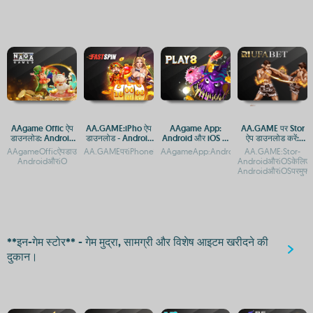
AAgame Offic ऐप
AA.GAME:iPho ऐप
AAgame App:
AA.GAME पर Stor
डाउनलोड: Android
डाउनलोड - Android
Android और iOS पर
ऐप डाउनलोड करें:
और iOS प्लेटफ़ॉर्म पर
और iOS प्लेटफ़ॉर्म
मुफ्त गेम डाउनलोड करें
Android और iOS के
AAgameOfficऐपडाउनलोड:AndroidऔरiOSप्लेटफ़ॉर्मपरएक्सेसगाइडAAgameOfficऐपडाउनलोड-
AA.GAMEपरiPhoneकेलिएAndroidऐप्सकैसेडाउनलोडकरेंAA.GAMEसे
AAgameApp:AndroidऔरiOSकेलिएगेमिंगप्लेटफ
AA.GAME:Stor-
एक्सेस
गाइड
लिए गाइड
AndroidऔरiO
AndroidऔरiOSकेलिएमु
AndroidऔरiOSपरमुफ्
**इन-गेम स्टोर** - गेम मुद्रा, सामग्री और विशेष आइटम खरीदने की
दुकान।