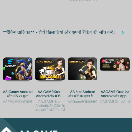
**रैंकिंग तालिका** - शीर्ष खिलाड़ियों और अपनी रैंकिंग की जाँच करें।
AA Game: Android
AA.GAME:Stor -
AA गेम्स: Android
AAGAME Offic ऐप:
और iOS पर मुफ्त
Android और iOS पर
और iOS पर मुफ्त गेमिंग
Android और Apple
डाउनलोड और एक्सेस
मुफ्त गेम्स डाउनलोड
एप्स
पर डाउनलोड करें
AAगेम्सएंड्रॉइडऔरiOSपरमुफ्तमेंखेलनेकेलिएडाउनलोडकरेंAAGameडाउनलोड:AndroidऔरiOSपरमुफ्त
AA.GAME:Stor-
AAGameकैसेडाउनलोडकरें:AndroidऔरiOSगाइडA
AAGAMEOffic:Andro
करें
AndroidऔरiOSकेलिएमुफ्तऐपडाउनलोडAA.GAME:Stor-
आपकागेमिंगकंपैनियनAPP,Androidऔर