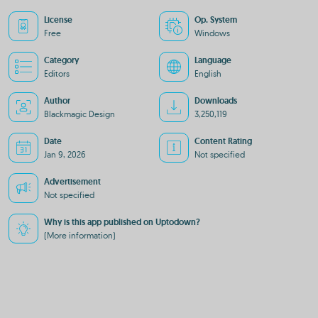
License
Op. System
Free
Windows
Category
Language
Editors
English
Author
Downloads
Blackmagic Design
3,250,119
Date
Content Rating
Jan 9, 2026
Not specified
Advertisement
Not specified
Why is this app published on Uptodown?
(More information)