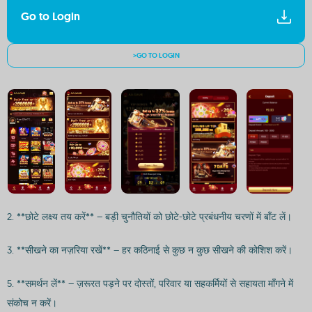
Go to Login
>GO TO LOGIN
2. **छोटे लक्ष्य तय करें** – बड़ी चुनौतियों को छोटे-छोटे प्रबंधनीय चरणों में बाँट लें।
3. **सीखने का नज़रिया रखें** – हर कठिनाई से कुछ न कुछ सीखने की कोशिश करें।
5. **समर्थन लें** – ज़रूरत पड़ने पर दोस्तों, परिवार या सहकर्मियों से सहायता माँगने में
संकोच न करें।