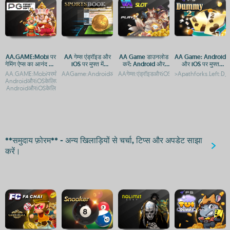
AA.GAME:Mobi पर
AA गेम्स एंड्रॉइड और
AA Game डाउनलोड
AA Game: Android
गेमिंग ऐप्स का आनंद लें -
iOS पर मुफ्त में
करें: Android और
और iOS पर मुफ्त
Android और iOS के
डाउनलोड करें
iOS के लिए मुफ्त गेमिंग
डाउनलोड और एक्सेस
AA.GAME:Mobiपरमोबाइलगेमिंगकाआनंदलें-
AAGame:AndroidऔरiOSकेलिएमुफ्तडाउनलोडऔरगेमप्लेगाइडAAGame:
AAगेम्स:एंड्रॉइडऔरiOSपरमुफ्तगेमिंगकाआनंदAA
>Apathforks.Left:D_
लिए एक्सेस
ऐप
गाइड
AndroidऔरiOSकेलिएएक्सेसAA.GAME:Mobi-
AndroidऔरiOSकेलि
**समुदाय फ़ोरम** - अन्य खिलाड़ियों से चर्चा, टिप्स और अपडेट साझा
करें।