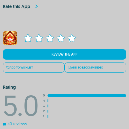
Rate this App
REVIEW THE APP
ADD TO WISHLIST
ADD TO RECOMMENDED
Rating
5.0
5
4
3
2
1
40 reviews