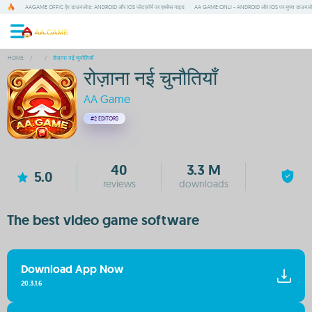
AAGAME OFFIC ऐप डाउनलोड: ANDROID और IOS प्लेटफ़ॉर्म पर एक्सेस गाइड
AA GAME:ONLI - ANDROID और IOS पर मुफ्त डाउनल
HOME
/
/
रोज़ाना नई चुनौतियाँ
रोज़ाना नई चुनौतियाँ
AA Game
#2
EDITORS
40
3.3 M
5.0
reviews
downloads
The best video game software
Download App Now
20.3.1.6