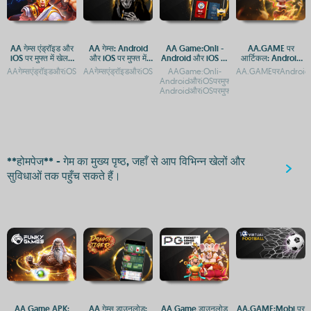
AA गेम्स एंड्रॉइड और
AA गेम्स: Android
AA Game:Onli -
AA.GAME पर
iOS पर मुफ्त में खेलने
और iOS पर मुफ्त में
Android और iOS पर
आर्टिकल: Android
के लिए डाउनलोड करें
खेलें
डाउनलोड करें
और iOS के लिए ऐप्स
AAगेम्सएंड्रॉइडऔरiOSपरमुफ्तमेंखेलनेकेलिएडाउनलोडकरेंAAगेम्सएंड्रॉइडऔरiOSपरमुफ्तगेमिंगऐपAA
AAगेम्सएंड्रॉइडऔरiOSपरमुफ्तमेंडाउनलोडकरेंAAगेम्सऐप:AndroidऔरiOSपरम
AAGame:Onli-
AA.GAMEपरAndroidऔर
और APK डाउनलोड
AndroidऔरiOSपरमुफ्तडाउनलोडAAGame:Onl
करें
AndroidऔरiOSपरमुफ्तडाउनलोडAAGame:Onl
**होमपेज** - गेम का मुख्य पृष्ठ, जहाँ से आप विभिन्न खेलों और
सुविधाओं तक पहुँच सकते हैं।
AA Game APK:
AA गेम्स डाउनलोड:
AA Game डाउनलोड
AA.GAME:Mobi पर