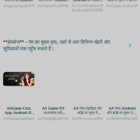
और iOS के लिए गेमिंग
और iOS प्लेटफ़ॉर्म पर
लिए ऐप डाउनलोड करें
के लिए डाउनलोड करें
AAgameAppडाउनलोड:AndroidऔरiOSकेलिएगेमिंगप्लेटफॉर्मAAgameApp:AndroidऔरiOSपरगेम
AAGameClubएप्पडाउनलोड:AndroidऔरiOSप्लेटफ़ॉर्मगाइडAAGameCl
AA.GAME:Mobiपरगेमिंगऐप्सडाउनलोडकरें-
AAGame:AndroidऔरiO
प्लेटफ़ॉर्म
एक्सेस
AndroidऔरiOSकेलिएएक्सेसAA.GAME:Mobiपरग
**होमपेज** - गेम का मुख्य पृष्ठ, जहाँ से आप विभिन्न खेलों और
सुविधाओं तक पहुँच सकते हैं।
AAGame Club
AA Game कैसे
AA गेम्स एंड्रॉइड और
AA गेम्स: Android
App: Android और
डाउनलोड करें:
iOS पर मुफ्त में
और iOS पर मुफ्त गेमिंग
iOS पर डाउनलोड करें
Android और iOS
डाउनलोड करें
का आनंद
AAGameClubऐपडाउनलोड:AndroidऔरiOSप्लेटफ़ॉर्मएक्सेसगाइडAAGameClubApp:Androidऔर
AAगेम्सएंड्रॉइडऔरiOSपरमुफ्तमेंखेलनेकेलिएडाउनलोडकरेंAAगेम्सएंड्रॉइडऔरiO
AAगेम्स:AndroidऔरiOSपरमुफ्तमेंखेलेंAAगेम्स
AAगेम्सडाउनलोड:एंड्रॉइ
गाइड