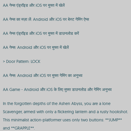
AA गेम्स एंड्रॉइड और iOS पर मुफ्त में खेलें
AA गेम्स का मज़ा लें: Android और iOS पर बेस्ट गेमिंग ऐप्स
AA गेम्स एंड्रॉइड और iOS पर मुफ्त में डाउनलोड करें
AA गेम्स: Android और iOS पर मुफ्त में खेलें
> Door Pattern: LOCK
AA गेम्स: Android और iOS पर मुफ्त गेमिंग का अनुभव
AA Game - Android और iOS के लिए मुफ्त डाउनलोड और गेमिंग अनुभव
In the forgotten depths of the Ashen Abyss, you are a lone
Scavenger, armed with only a flickering lantern and a rusty hookshot.
This minimalist action-platformer uses only two buttons: **JUMP**
and **GRAPPLE**.