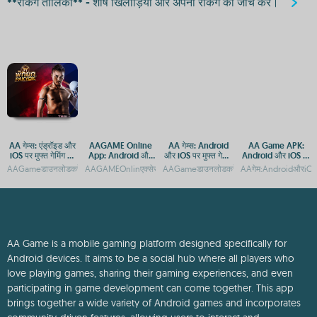
**रैंकिंग तालिका** - शीर्ष खिलाड़ियों और अपनी रैंकिंग की जाँच करें।
AA गेम्स: एंड्रॉइड और
AAGAME Online
AA गेम्स: Android
AA Game APK:
iOS पर मुफ्त गेमिंग का
App: Android और
और iOS पर मुफ्त गेमिंग
Android और iOS पर
आनंद
iOS पर डाउनलोड करें
का आनंद
डाउनलोड करें
AAGameडाउनलोडकरें:AndroidऔरiOSकेलिएमुफ्तगेमिंगऐपAAगेम्सएंड्रॉइडऔरiOSपरमुफ्तगेमिंगएप्स
AAGAMEOnlinएक्सेस:AndroidऔरAppleकेलिएAPPऔरAPKAAGAMEOn
AAGameडाउनलोडकरें:AndroidऔरiOSकेलिएमुफ्तगे
AAगेम:AndroidऔरiOS
AA Game is a mobile gaming platform designed specifically for
Android devices. It aims to be a social hub where all players who
love playing games, sharing their gaming experiences, and even
participating in game development can come together. This app
brings together a wide variety of Android games and incorporates
community-driven features, allowing users to interact and