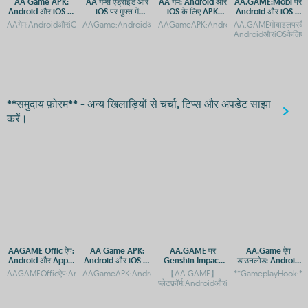
Android और iOS पर
iOS पर मुफ्त में
iOS के लिए APK
Android और iOS के
मुफ्त डाउनलोड
डाउनलोड करें
डाउनलोड
लिए APK डाउनलोड
AAगेम:AndroidऔरiOSकेलिएAPKडाउनलोडAAGameAPK:AndroidऔरiOSपरमुफ्तडाउनलोडA
AAGame:AndroidऔरiOSपरमुफ्तडाउनलोडऔरएक्सेसगाइडAAगेम्सऐAAगेम्सए
AAGameAPK:AndroidऔरiOSकेलिएडाउनलो
AA.GAMEमोबाइलपरकैस
करें
AndroidऔरiOSकेलिए
**समुदाय फ़ोरम** - अन्य खिलाड़ियों से चर्चा, टिप्स और अपडेट साझा
करें।
AAGAME Offic ऐप:
AA Game APK:
AA.GAME पर
AA.Game ऐप
Android और Apple
Android और iOS पर
Genshin Impact
डाउनलोड: Android
के लिए डाउनलोड गाइड
डाउनलोड करें
APK डाउनलोड करें:
और iOS प्लेटफ़ॉर्म पर
AAGAMEOfficऐप:AndroidऔरAppleपरडाउनलोडकरेंAAGAMEOfficऐपडाउनलोड:AndroidऔरiOSप्
AAGameAPK:AndroidऔरiOSपरडाउनलोडकरेंAAGameAPK:Android
【AA.GAME】
**GameplayHook:***
Android और iOS
गेमिंग एक्सेस
प्लेटफ़ॉर्म:AndroidऔरiOSडिवाइसकेलिएएक्
गाइड