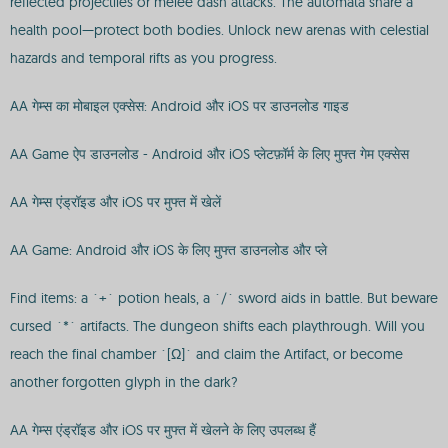
reflected projectiles or melee dash attacks. The automata share a
health pool—protect both bodies. Unlock new arenas with celestial
hazards and temporal rifts as you progress.
AA गेम्स का मोबाइल एक्सेस: Android और iOS पर डाउनलोड गाइड
AA Game ऐप डाउनलोड - Android और iOS प्लेटफ़ॉर्म के लिए मुफ्त गेम एक्सेस
AA गेम्स एंड्रॉइड और iOS पर मुफ्त में खेलें
AA Game: Android और iOS के लिए मुफ्त डाउनलोड और प्ले
Find items: a `+` potion heals, a `/` sword aids in battle. But beware
cursed `*` artifacts. The dungeon shifts each playthrough. Will you
reach the final chamber `[Ω]` and claim the Artifact, or become
another forgotten glyph in the dark?
AA गेम्स एंड्रॉइड और iOS पर मुफ्त में खेलने के लिए उपलब्ध हैं