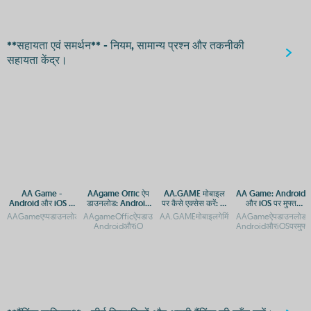
**सहायता एवं समर्थन** - नियम, सामान्य प्रश्न और तकनीकी
सहायता केंद्र।
AA Game -
AAgame Offic ऐप
AA.GAME मोबाइल
AA Game: Android
Android और iOS के
डाउनलोड: Android
पर कैसे एक्सेस करें: ऐप
और iOS पर मुफ्त
लिए मुफ्त डाउनलोड
और iOS प्लेटफ़ॉर्म पर
और APK डाउनलोड
डाउनलोड और एक्सेस
AAGameएप्पडाउनलोड:AndroidऔरiOSपरमुफ्तगेमिंगएक्सेसAAगेम्सएंड्रॉइडऔरiOSपरमुफ्तमेंडाउनल
AAgameOfficऐपडाउनलोड:AndroidऔरiOSप्लेटफ़ॉर्मपरएक्सेसगाइडAA
AA.GAMEमोबाइलगेमिंगप्लेटफॉर्म:AndroidऔरiOS
AAGameऐपडाउनलोड-
और गेमिंग अनुभव
गेमिंग एक्सेस
गाइड
AndroidऔरiO
AndroidऔरiOSपरमुफ्त