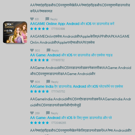
AAगेम्सएंड्रॉइडऔरiOSपरमुफ्तमेंखेलेंAAगेम्सएंड्रॉइडऔरiOSपरमुफ्तमेंडाउनलोड
करेंAAगेम्सकामज़
631
Reply
AAGAME Online App: Android और iOS पर डाउनलोड करें
1771510998
AAGAMEOnlinएक्सेस:AndroidऔरAppleकेलिएAPPऔरAPKAAGAME
Onlin:AndroidऔरAppleपरऐप्सऔरAPKएक्सेस
900
Reply
AA Game: Android और iOS पर डाउनलोड और एक्सेस गाइड
1771615732
AAGame:AndroidऔरiOSपरडाउनलोडकरनेकातरीकाAAGame:Android
औरiOSपरमुफ्तडाउनलोडAAGame:Androidऔर
606
Reply
AAGame India ऐप डाउनलोड: Android और iOS प्लेटफॉर्म पर एक्सेस
1771745752
AAGameIndia:AndroidऔरiOSपरऐपडाउनलोडकरेंAAGameIndia:Andr
oidऔरiOSपरडाउनलोडकरेंऔरऐपसेजुड़ें
269
Reply
AA Game: Android और iOS के लिए मुफ्त डाउनलोड और प्ले
1772086265
AAगेम्सएंड्रॉइडऔरiOSपरमुफ्तमेंखेलनेकेलिएडाउनलोडकरेंAAगेम्स:Androidऔर