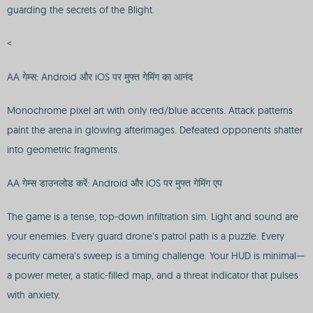
guarding the secrets of the Blight.
<
AA गेम्स: Android और iOS पर मुफ्त गेमिंग का आनंद
Monochrome pixel art with only red/blue accents. Attack patterns
paint the arena in glowing afterimages. Defeated opponents shatter
into geometric fragments.
AA गेम्स डाउनलोड करें: Android और iOS पर मुफ्त गेमिंग एप
The game is a tense, top-down infiltration sim. Light and sound are
your enemies. Every guard drone’s patrol path is a puzzle. Every
security camera’s sweep is a timing challenge. Your HUD is minimal—
a power meter, a static-filled map, and a threat indicator that pulses
with anxiety.