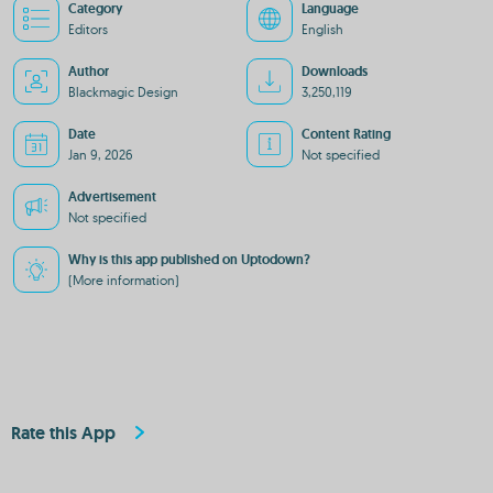
Category
Language
Editors
English
Author
Downloads
Blackmagic Design
3,250,119
Date
Content Rating
Jan 9, 2026
Not specified
Advertisement
Not specified
Why is this app published on Uptodown?
(More information)
Rate this App