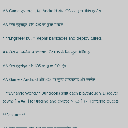
AA Game एप्प डाउनलोड: Android और iOS पर मुफ्त गेमिंग एक्सेस
AA गेम्स एंड्रॉइड और iOS पर मुफ्त में खेलें
* **Engineer [%]:** Repair barricades and deploy turrets.
AA गेम्स डाउनलोड: Android और iOS के लिए मुफ्त गेमिंग एप
AA गेम्स एंड्रॉइड और iOS पर मुफ्त गेमिंग ऐप
AA Game - Android और iOS पर मुफ्त डाउनलोड और एक्सेस
- **Dynamic World:** Dungeons shift each playthrough. Discover
towns (`###`) for trading and cryptic NPCs (`@`) offering quests.
**Features:**