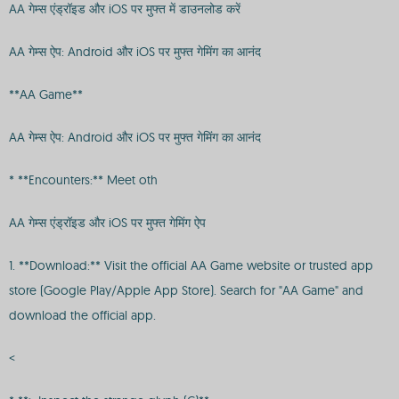
AA गेम्स एंड्रॉइड और iOS पर मुफ्त में डाउनलोड करें
AA गेम्स ऐप: Android और iOS पर मुफ्त गेमिंग का आनंद
**AA Game**
AA गेम्स ऐप: Android और iOS पर मुफ्त गेमिंग का आनंद
* **Encounters:** Meet oth
AA गेम्स एंड्रॉइड और iOS पर मुफ्त गेमिंग ऐप
1. **Download:** Visit the official AA Game website or trusted app
store (Google Play/Apple App Store). Search for "AA Game" and
download the official app.
<