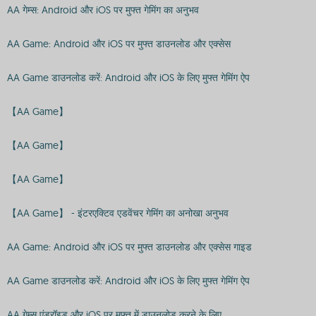
AA गेम्स: Android और iOS पर मुफ्त गेमिंग का अनुभव
AA Game: Android और iOS पर मुफ्त डाउनलोड और एक्सेस
AA Game डाउनलोड करें: Android और iOS के लिए मुफ्त गेमिंग ऐप
【AA Game】
【AA Game】
【AA Game】
【AA Game】 - इंटरएक्टिव एडवेंचर गेमिंग का अनोखा अनुभव
AA Game: Android और iOS पर मुफ्त डाउनलोड और एक्सेस गाइड
AA Game डाउनलोड करें: Android और iOS के लिए मुफ्त गेमिंग ऐप
AA गेम्स एंड्रॉइड और iOS पर मुफ्त में डाउनलोड करने के लिए