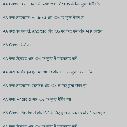
AA Game डाउनलोड करें: Android और iOS के लिए मुफ्त गेमिंग ऐप
AA गेम्स डाउनलोड: Android और iOS पर मुफ्त गेमिंग एप
AA गेम्स का मज़ा लें: Android और iOS पर बेस्ट ऐप्स और APK एक्सेस
AA Game कैसे डा
AA गेम्स एंड्रॉइड और iOS पर मुफ्त में डाउनलोड करें
AA गेम्स का मोबाइल ऐप: Android और iOS पर मुफ्त डाउनलोड
AA गेम्स डाउनलोड: एंड्रॉइड और iOS के लिए मुफ्त गेमिंग एप
AA गेम्स: Android और iOS पर मुफ्त गेमिंग एप्स
AA Game: Android और iOS के लिए मुफ्त डाउनलोड और गेमप्ले गाइड
AA गेम्स एंड्रॉइड और iOS पर मुफ्त में डाउनलोड करें