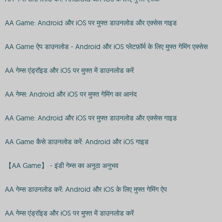
AA Game: Android और iOS पर मुफ्त डाउनलोड और एक्सेस गाइड
AA Game ऐप डाउनलोड - Android और iOS प्लेटफ़ॉर्म के लिए मुफ्त गेमिंग एक्सेस
AA गेम्स एंड्रॉइड और iOS पर मुफ्त में डाउनलोड करें
AA गेम्स: Android और iOS पर मुफ्त गेमिंग का आनंद
AA Game: Android और iOS पर मुफ्त डाउनलोड और एक्सेस गाइड
AA Game कैसे डाउनलोड करें: Android और iOS गाइड
【AA Game】 - इंडी गेम्स का अनूठा अनुभव
AA गेम्स डाउनलोड करें: Android और iOS के लिए मुफ्त गेमिंग ऐप
AA गेम्स एंड्रॉइड और iOS पर मुफ्त में डाउनलोड करें