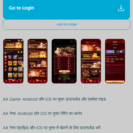
Go to Login
>GO TO LOGIN
AA Game: Android और iOS पर मुफ्त डाउनलोड और एक्सेस गाइड
AA गेम्स: Android और iOS पर मुफ्त गेमिंग का आनंद
AA गेम्स एंड्रॉइड और iOS पर मुफ्त में खेलने के लिए डाउनलोड करें