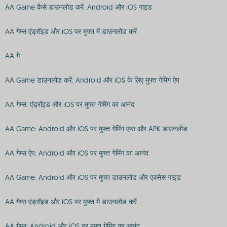
AA Game कैसे डाउनलोड करें: Android और iOS गाइड
AA गेम्स एंड्रॉइड और iOS पर मुफ्त में डाउनलोड करें
AA गे
AA Game डाउनलोड करें: Android और iOS के लिए मुफ्त गेमिंग ऐप
AA गेम्स: एंड्रॉइड और iOS पर मुफ्त गेमिंग का आनंद
AA Game: Android और iOS पर मुफ्त गेमिंग एप्स और APK डाउनलोड
AA गेम्स ऐप: Android और iOS पर मुफ्त गेमिंग का आनंद
AA Game: Android और iOS पर मुफ्त डाउनलोड और एक्सेस गाइड
AA गेम्स एंड्रॉइड और iOS पर मुफ्त में डाउनलोड करें
AA गेम्स: Android और iOS पर मुफ्त गेमिंग का आनंद