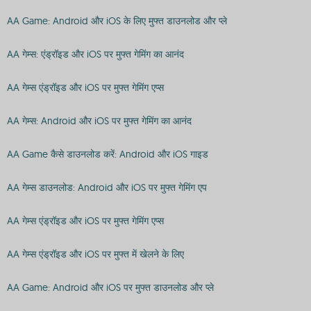
AA Game: Android और iOS के लिए मुफ्त डाउनलोड और प्ले
AA गेम्स: एंड्रॉइड और iOS पर मुफ्त गेमिंग का आनंद
AA गेम्स एंड्रॉइड और iOS पर मुफ्त गेमिंग एप्स
AA गेम्स: Android और iOS पर मुफ्त गेमिंग का आनंद
AA Game कैसे डाउनलोड करें: Android और iOS गाइड
AA गेम्स डाउनलोड: Android और iOS पर मुफ्त गेमिंग एप
AA गेम्स एंड्रॉइड और iOS पर मुफ्त गेमिंग एप्स
AA गेम्स एंड्रॉइड और iOS पर मुफ्त में खेलने के लिए
AA Game: Android और iOS पर मुफ्त डाउनलोड और प्ले