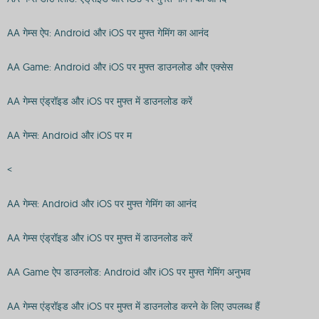
AA गेम्स ऐप: Android और iOS पर मुफ्त गेमिंग का आनंद
AA Game: Android और iOS पर मुफ्त डाउनलोड और एक्सेस
AA गेम्स एंड्रॉइड और iOS पर मुफ्त में डाउनलोड करें
AA गेम्स: Android और iOS पर म
<
AA गेम्स: Android और iOS पर मुफ्त गेमिंग का आनंद
AA गेम्स एंड्रॉइड और iOS पर मुफ्त में डाउनलोड करें
AA Game ऐप डाउनलोड: Android और iOS पर मुफ्त गेमिंग अनुभव
AA गेम्स एंड्रॉइड और iOS पर मुफ्त में डाउनलोड करने के लिए उपलब्ध हैं