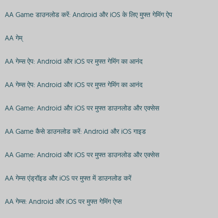
AA Game डाउनलोड करें: Android और iOS के लिए मुफ्त गेमिंग ऐप
AA गेम्
AA गेम्स ऐप: Android और iOS पर मुफ्त गेमिंग का आनंद
AA गेम्स ऐप: Android और iOS पर मुफ्त गेमिंग का आनंद
AA Game: Android और iOS पर मुफ्त डाउनलोड और एक्सेस
AA Game कैसे डाउनलोड करें: Android और iOS गाइड
AA Game: Android और iOS पर मुफ्त डाउनलोड और एक्सेस
AA गेम्स एंड्रॉइड और iOS पर मुफ्त में डाउनलोड करें
AA गेम्स: Android और iOS पर मुफ्त गेमिंग ऐप्स