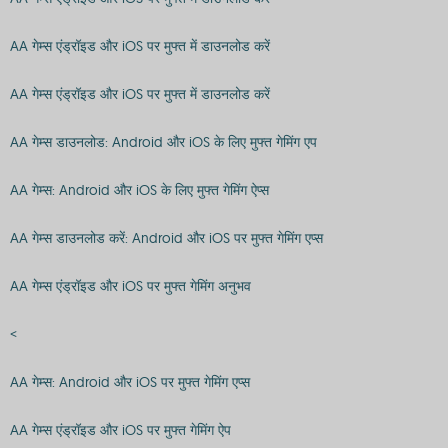
AA गेम्स एंड्रॉइड और iOS पर मुफ्त में डाउनलोड करें
AA गेम्स एंड्रॉइड और iOS पर मुफ्त में डाउनलोड करें
AA गेम्स डाउनलोड: Android और iOS के लिए मुफ्त गेमिंग एप
AA गेम्स: Android और iOS के लिए मुफ्त गेमिंग ऐप्स
AA गेम्स डाउनलोड करें: Android और iOS पर मुफ्त गेमिंग एप्स
AA गेम्स एंड्रॉइड और iOS पर मुफ्त गेमिंग अनुभव
<
AA गेम्स: Android और iOS पर मुफ्त गेमिंग एप्स
AA गेम्स एंड्रॉइड और iOS पर मुफ्त गेमिंग ऐप