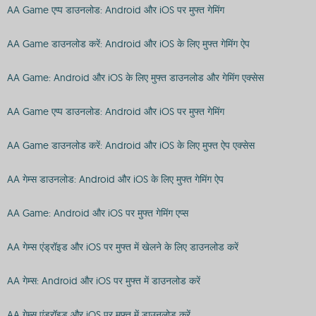
AA Game एप्प डाउनलोड: Android और iOS पर मुफ्त गेमिंग
AA Game डाउनलोड करें: Android और iOS के लिए मुफ्त गेमिंग ऐप
AA Game: Android और iOS के लिए मुफ्त डाउनलोड और गेमिंग एक्सेस
AA Game एप्प डाउनलोड: Android और iOS पर मुफ्त गेमिंग
AA Game डाउनलोड करें: Android और iOS के लिए मुफ्त ऐप एक्सेस
AA गेम्स डाउनलोड: Android और iOS के लिए मुफ्त गेमिंग ऐप
AA Game: Android और iOS पर मुफ्त गेमिंग एप्स
AA गेम्स एंड्रॉइड और iOS पर मुफ्त में खेलने के लिए डाउनलोड करें
AA गेम्स: Android और iOS पर मुफ्त में डाउनलोड करें
AA गेम्स एंड्रॉइड और iOS पर मुफ्त में डाउनलोड करें