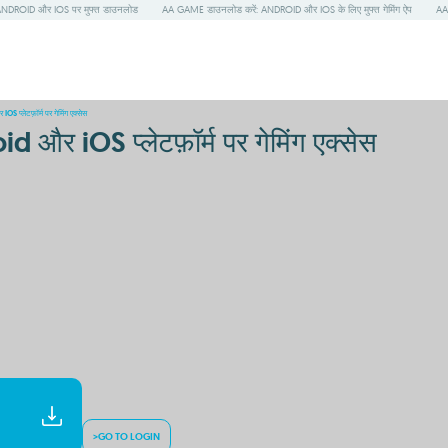
NDROID और IOS पर मुफ्त डाउनलोड
AA GAME डाउनलोड करें: ANDROID और IOS के लिए मुफ्त गेमिंग ऐप
AA 
्लेटफ़ॉर्म पर गेमिंग एक्सेस
र iOS प्लेटफ़ॉर्म पर गेमिंग एक्सेस
>GO TO LOGIN