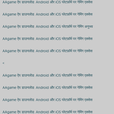
AAgame ऐप डाउनलोड: Android और iOS प्लेटफ़ॉर्म पर गेमिंग एक्सेस
AAgame ऐप डाउनलोड: Android और iOS प्लेटफ़ॉर्म पर गेमिंग एक्सेस
AAgame ऐप डाउनलोड: Android और iOS प्लेटफ़ॉर्म पर गेमिंग अनुभव
AAgame ऐप डाउनलोड: Android और iOS प्लेटफ़ॉर्म पर गेमिंग एक्सेस
AAgame ऐप डाउनलोड: Android और iOS प्लेटफ़ॉर्म पर गेमिंग एक्सेस
<
AAgame ऐप डाउनलोड: Android और iOS प्लेटफ़ॉर्म पर गेमिंग एक्सेस
AAgame ऐप डाउनलोड: Android और iOS प्लेटफ़ॉर्म पर गेमिंग एक्सेस
AAgame ऐप डाउनलोड: Android और iOS प्लेटफ़ॉर्म पर गेमिंग एक्सेस
AAgame ऐप डाउनलोड: Android और iOS प्लेटफ़ॉर्म पर गेमिंग एक्सेस