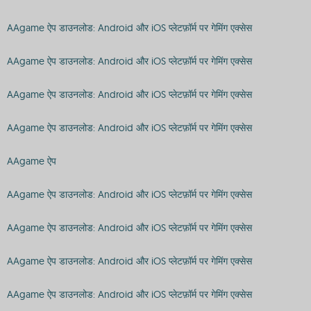
AAgame ऐप डाउनलोड: Android और iOS प्लेटफ़ॉर्म पर गेमिंग एक्सेस
AAgame ऐप डाउनलोड: Android और iOS प्लेटफ़ॉर्म पर गेमिंग एक्सेस
AAgame ऐप डाउनलोड: Android और iOS प्लेटफ़ॉर्म पर गेमिंग एक्सेस
AAgame ऐप डाउनलोड: Android और iOS प्लेटफ़ॉर्म पर गेमिंग एक्सेस
AAgame ऐप
AAgame ऐप डाउनलोड: Android और iOS प्लेटफ़ॉर्म पर गेमिंग एक्सेस
AAgame ऐप डाउनलोड: Android और iOS प्लेटफ़ॉर्म पर गेमिंग एक्सेस
AAgame ऐप डाउनलोड: Android और iOS प्लेटफ़ॉर्म पर गेमिंग एक्सेस
AAgame ऐप डाउनलोड: Android और iOS प्लेटफ़ॉर्म पर गेमिंग एक्सेस