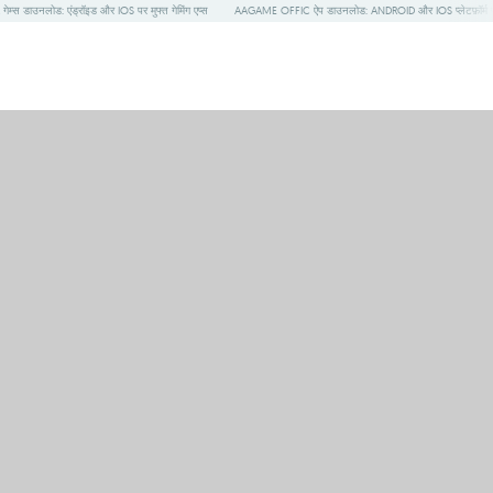
गेम्स डाउनलोड: एंड्रॉइड और IOS पर मुफ्त गेमिंग एप्स
AAGAME OFFIC ऐप डाउनलोड: ANDROID और IOS प्लेटफ़ॉर्म प