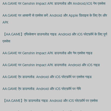
AA.GAME पर Genshin Impact APK डाउनलोड और Android/iOS गेम एक्सेस
AA.GAME पर आसानी से एक्सेस करें: Android और Apple डिवाइस के लिए ऐप और
APK
【AA.GAME】एप्लिकेशन डाउनलोड गाइड: Android और iOS प्लेटफ़ॉर्म के लिए पूर्ण
एक्सेस
AA.GAME पर Genshin Impact APK डाउनलोड और गेम एक्सेस गाइड
AA.GAME पर Genshin Impact APK डाउनलोड: Android और iOS गाइड
AA.GAME ऐप डाउनलोड: Android और iOS प्लेटफ़ॉर्म पर एक्सेस गाइड
AA.GAME ऐप डाउनलोड: Android और iOS प्लेटफ़ॉर्म पर गेमि
【AA.GAME】ऐप डाउनलोड गाइड: Android और iOS प्लेटफ़ॉर्म पर एक्सेस