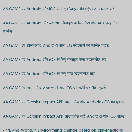
AA.GAME पर Android और iOS के लिए मोबाइल गेमिंग ऐप्स डाउनलोड करें
AA.GAME पर Android और Apple डिवाइस के लिए ऐप्स और APK फ़ाइलों का
एक्सेस
AA.GAME ऐप डाउनलोड: Android और iOS प्लेटफ़ॉर्म पर एक्सेस गाइड
AA.GAME पर Android और iOS के लिए मोबाइल गेम्स डाउनलोड करें
AA.GAME पर Android और iOS के लिए गेम्स डाउनलोड करें
AA.GAME ऐप डाउनलोड: Android और iOS प्लेटफ़ॉर्म पर गेमिंग एक्से
AA.GAME पर Genshin Impact APK डाउनलोड और Android/iOS गेम एक्सेस
AA.GAME पर Genshin Impact APK डाउनलोड करें: Android और iOS गाइड
- **Living World:** Environments change based on player actions