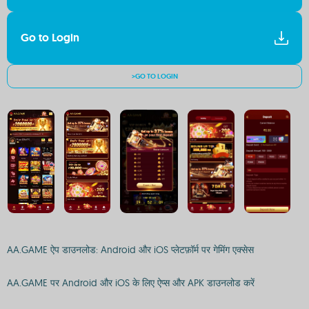
Go to Login
>GO TO LOGIN
AA.GAME ऐप डाउनलोड: Android और iOS प्लेटफ़ॉर्म पर गेमिंग एक्सेस
AA.GAME पर Android और iOS के लिए ऐप्स और APK डाउनलोड करें