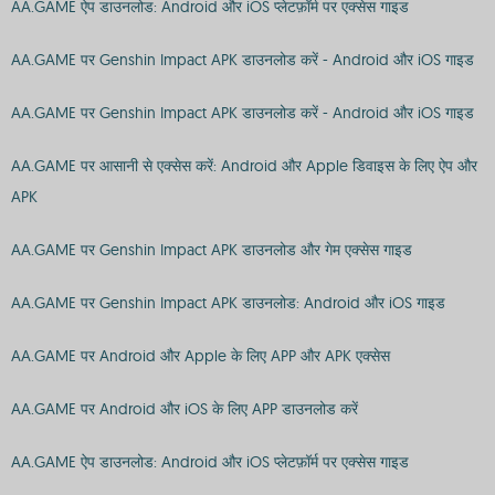
AA.GAME ऐप डाउनलोड: Android और iOS प्लेटफ़ॉर्म पर एक्सेस गाइड
AA.GAME पर Genshin Impact APK डाउनलोड करें - Android और iOS गाइड
AA.GAME पर Genshin Impact APK डाउनलोड करें - Android और iOS गाइड
AA.GAME पर आसानी से एक्सेस करें: Android और Apple डिवाइस के लिए ऐप और
APK
AA.GAME पर Genshin Impact APK डाउनलोड और गेम एक्सेस गाइड
AA.GAME पर Genshin Impact APK डाउनलोड: Android और iOS गाइड
AA.GAME पर Android और Apple के लिए APP और APK एक्सेस
AA.GAME पर Android और iOS के लिए APP डाउनलोड करें
AA.GAME ऐप डाउनलोड: Android और iOS प्लेटफ़ॉर्म पर एक्सेस गाइड