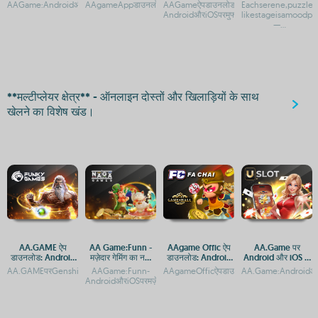
Android और iOS
और iOS के लिए गेमिंग
का आनंद
गाइड
AAGame:AndroidऔरiOSकेलिएमुफ्तडाउनलोडऔरप्लेAAगेम्सएंड्रॉइडऔरiOSपरमुफ्तमेंखेलनेकेलिएAA
AAgameAppडाउनलोड:AndroidऔरiOSकेलिएगेमिंगप्लेटफ़ॉर्मAAgame
AAGameऐपडाउनलोड-
Eachserene,puzzle-
गाइड
प्लेटफ़ॉर्म
AndroidऔरiOSपरमुफ्तगेमिंगAAGame:Androi
likestageisamoodpi
—
onlyexploration,gen
**मल्टीप्लेयर क्षेत्र** - ऑनलाइन दोस्तों और खिलाड़ियों के साथ
खेलने का विशेष खंड।
AA.GAME ऐप
AA Game:Funn -
AAgame Offic ऐप
AA.Game पर
डाउनलोड: Android
मज़ेदार गेमिंग का नया
डाउनलोड: Android
Android और iOS के
और iOS प्लेटफ़ॉर्म पर
प्लेटफ़ॉर्म
और iOS प्लेटफ़ॉर्म पर
लिए मुफ्त गेम्स
AA.GAMEपरGenshinImpactAPKडाउनलोडऔरAndroid/iOSगेमएक्सेसAA.GAMEऐपडाउनलोड:A
AAGame:Funn-
AAgameOfficऐपडाउनलोड:AndroidऔरiOSप्लेटफ
AA.Game:AndroidऔरiOS
एक्सेस गाइड
एक्सेस गाइड
डाउनलोड करें
AndroidऔरiOSपरमज़ेदारगेमिंगअनुभवAAGame:FunnAndroidऔरiOS