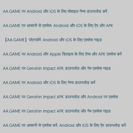
AA.GAME पर Android और iOS के लिए मोबाइल गेम्स डाउनलोड करें
AA.GAME पर आसानी से एक्सेस: Android और iOS के लिए ऐप और APK
【AA.GAME】प्लेटफॉर्म: Android और iOS के लिए एक्सेस गाइड
AA.GAME पर Android और Apple डिवाइस के लिए ऐप्स और APK एक्सेस करें
AA.GAME पर Genshin Impact APK डाउनलोड और गेम एक्सेस गाइड
AA.GAME पर Android और iOS के लिए गेम्स डाउनलोड करें
AA.GAME पर Genshin Impact APK डाउनलोड और Android पर एक्सेस
AA.GAME पर Genshin Impact APK डाउनलोड और गेम एक्सेस गाइड
AA.GAME पर आसानी से एक्सेस करें: Android और iOS के लिए ऐप डाउनलोड करें