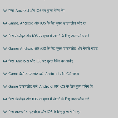
AA गेम्स: Android और iOS पर मुफ्त गेमिंग ऐप
AA Game: Android और iOS के लिए मुफ्त डाउनलोड और प्ले
AA गेम्स एंड्रॉइड और iOS पर मुफ्त में खेलने के लिए डाउनलोड करें
AA Game: Android और iOS के लिए मुफ्त डाउनलोड और गेमप्ले गाइड
AA गेम्स: Android और iOS पर मुफ्त गेमिंग का आनंद
AA Game कैसे डाउनलोड करें: Android और iOS गाइड
AA Game डाउनलोड करें: Android और iOS के लिए मुफ्त गेमिंग ऐप
AA गेम्स एंड्रॉइड और iOS पर मुफ्त में खेलने के लिए डाउनलोड करें
AA गेम्स डाउनलोड: एंड्रॉइड और iOS के लिए मुफ्त गेमिंग एप