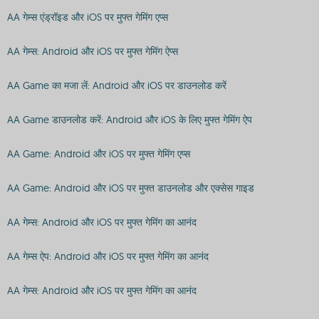
AA गेम्स एंड्रॉइड और iOS पर मुफ्त गेमिंग एप्स
AA गेम्स: Android और iOS पर मुफ्त गेमिंग ऐप्स
AA Game का मजा लें: Android और iOS पर डाउनलोड करें
AA Game डाउनलोड करें: Android और iOS के लिए मुफ्त गेमिंग ऐप
AA Game: Android और iOS पर मुफ्त गेमिंग एप्स
AA Game: Android और iOS पर मुफ्त डाउनलोड और एक्सेस गाइड
AA गेम्स: Android और iOS पर मुफ्त गेमिंग का आनंद
AA गेम्स ऐप: Android और iOS पर मुफ्त गेमिंग का आनंद
AA गेम्स: Android और iOS पर मुफ्त गेमिंग का आनंद