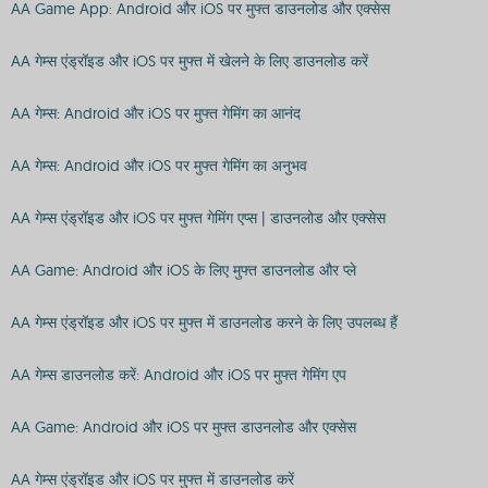
AA Game App: Android और iOS पर मुफ्त डाउनलोड और एक्सेस
AA गेम्स एंड्रॉइड और iOS पर मुफ्त में खेलने के लिए डाउनलोड करें
AA गेम्स: Android और iOS पर मुफ्त गेमिंग का आनंद
AA गेम्स: Android और iOS पर मुफ्त गेमिंग का अनुभव
AA गेम्स एंड्रॉइड और iOS पर मुफ्त गेमिंग एप्स | डाउनलोड और एक्सेस
AA Game: Android और iOS के लिए मुफ्त डाउनलोड और प्ले
AA गेम्स एंड्रॉइड और iOS पर मुफ्त में डाउनलोड करने के लिए उपलब्ध हैं
AA गेम्स डाउनलोड करें: Android और iOS पर मुफ्त गेमिंग एप
AA Game: Android और iOS पर मुफ्त डाउनलोड और एक्सेस
AA गेम्स एंड्रॉइड और iOS पर मुफ्त में डाउनलोड करें