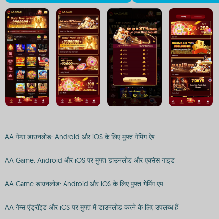
AA गेम्स डाउनलोड: Android और iOS के लिए मुफ्त गेमिंग ऐप
AA Game: Android और iOS पर मुफ्त डाउनलोड और एक्सेस गाइड
AA Game डाउनलोड: Android और iOS के लिए मुफ्त गेमिंग एप
AA गेम्स एंड्रॉइड और iOS पर मुफ्त में डाउनलोड करने के लिए उपलब्ध हैं