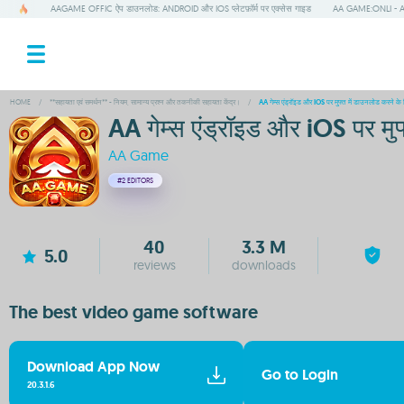
AAGAME OFFIC ऐप डाउनलोड: ANDROID और IOS प्लेटफ़ॉर्म पर एक्सेस गाइड
AA GAME:ONLI - A
HOME
/
**सहायता एवं समर्थन** - नियम, सामान्य प्रश्न और तकनीकी सहायता केंद्र।
/
AA गेम्स एंड्रॉइड और IOS पर मुफ्त में डाउनलोड करने के ल
AA गेम्स एंड्रॉइड और iOS पर मुफ
AA Game
#2
EDITORS
40
3.3 M
5.0
reviews
downloads
The best video game software
Download App Now
Go to Login
20.3.1.6