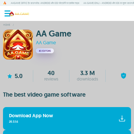
AAGAME OFFIC ऐप डाउनलोड: ANDROID और IOS प्लेटफ़ॉर्म पर एक्सेस गाइड
AA GAME:ONLI - ANDROID और IOS पर मुफ्त डाउनल
HOME
/
AA Game
AA Game
#2
EDITORS
40
3.3 M
5.0
reviews
downloads
The best video game software
Download App Now
20.3.1.6